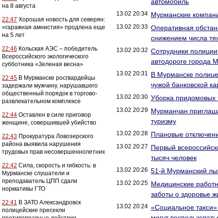
автомобиль
на 8 августа
13.02 20:34
Мурманские компани
22:47
Хорошая новость для северян:
13.02 20:33
«гаражная амнистия» продлена еще
Оперативная обстано
на 5 лет
снижением числа тяж
22:46
Кольская АЭС – победитель
13.02 20:32
Сотрудники полиции
Всероссийского экологического
автодороге города М
субботника «Зеленая весна»
13.02 20:31
В Мурманске полице
22:45
В Мурманске росгвардейцы
чужой банковской ка
задержали мужчину, нарушавшего
общественный порядок в торгово-
13.02 20:30
Уборка придомовых 
развлекательном комплексе
13.02 20:29
Мурманчан приглаша
22:44
Оставлен в силе приговор
туризму
женщине, совершившей убийство
13.02 20:28
Плановые отключен
22:43
Прокуратура Ловозерского
района выявила нарушения
13.02 20:27
Первый всероссийск
трудовых прав несовершеннолетних
тысяч человек
22:42
Сила, скорость и гибкость: в
13.02 20:26
51-й Мурманский лы
Мурманске слушатели и
преподаватель ЦПП сдали
13.02 20:25
Медицинские работн
нормативы ГТО
заботы о здоровье ж
22:41
В ЗАТО Александровск
13.02 20:24
«Социальное такси» 
полицейские пресекли
могут воспользовать