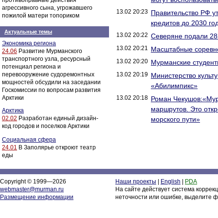
противоправные действия
агрессивного сына, угрожавшего
13.02 20:23
Правительство РФ у
пожилой матери топориком
кредитов до 2030 го
Актуальные темы
13.02 20:22
Северяне подали 28
Экономика региона
13.02 20:21
Масштабные соревно
24.06
Развитие Мурманского
транспортного узла, ресурсный
13.02 20:20
Мурманские студент
потенциал региона и
перевооружение судоремонтных
13.02 20:19
Министерство культ
мощностей обсудили на заседании
«Абилимпикс»
Госкомиссии по вопросам развития
Арктики
13.02 20:18
Роман Чекушов:«Мур
маршрутов. Это отк
Арктика
02.02
Разработан единый дизайн-
морского пути»
код городов и поселков Арктики
Социальная сфера
24.01
В Заполярье откроют театр
еды
Copyright © 1999—2026
Наши проекты
|
English
|
PDA
webmaster@murman.ru
На сайте действует система коррек
Размещение информации
неточности или ошибке, выделите ф