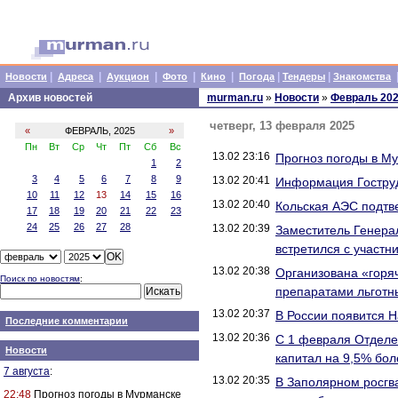
|
|
|
|
|
|
|
Новости
Адреса
Аукцион
Фото
Кино
Погода
Тендеры
Знакомства
Архив новостей
murman.ru
»
Новости
»
Февраль 20
четверг, 13 февраля 2025
«
ФЕВРАЛЬ, 2025
»
Пн
Вт
Ср
Чт
Пт
Сб
Вс
13.02 23:16
Прогноз погоды в М
1
2
3
4
5
6
7
8
9
13.02 20:41
Информация Гоструд
10
11
12
13
14
15
16
13.02 20:40
Кольская АЭС подтв
17
18
19
20
21
22
23
24
25
26
27
28
13.02 20:39
Заместитель Генера
встретился с участн
13.02 20:38
Организована «горя
Поиск по новостям
:
препаратами льготн
13.02 20:37
В России появится 
Последние комментарии
13.02 20:36
С 1 февраля Отделе
Новости
капитал на 9,5% бол
7 августа
:
13.02 20:35
В Заполярном росгв
22:48
Прогноз погоды в Мурманске