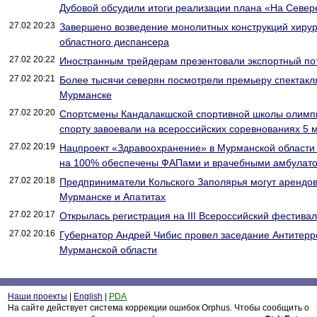
Дубовой обсудили итоги реализации плана «На Севере
27.02 20:23
Завершено возведение монолитных конструкций хирур
областного диспансера
27.02 20:22
Иностранным трейдерам презентовали экспортный по
27.02 20:21
Более тысячи северян посмотрели премьеру спектакл
Мурманске
27.02 20:20
Спортсмены Кандалакшской спортивной школы олимпи
спорту завоевали на всероссийских соревнованиях 5 
27.02 20:19
Нацпроект «Здравоохранение» в Мурманской области 
на 100% обеспечены ФАПами и врачебными амбулат
27.02 20:18
Предприниматели Кольского Заполярья могут арендов
Мурманске и Апатитах
27.02 20:17
Открылась регистрация на III Всероссийский фестива
27.02 20:16
Губернатор Андрей Чибис провел заседание Антитерр
Мурманской области
Наши проекты
|
English
|
PDA
На сайте действует система коррекции ошибок Orphus. Чтобы сообщить о