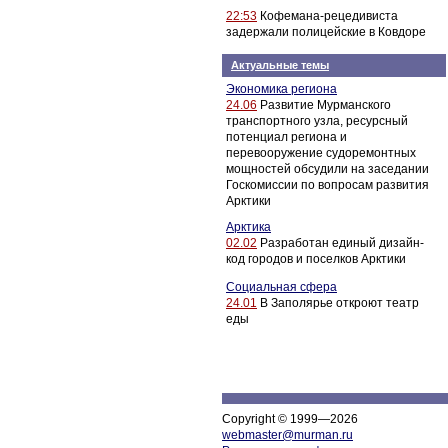
22:53
Кофемана-рецедивиста
задержали полицейские в Ковдоре
Актуальные темы
Экономика региона
24.06
Развитие Мурманского
транспортного узла, ресурсный
потенциал региона и
перевооружение судоремонтных
мощностей обсудили на заседании
Госкомиссии по вопросам развития
Арктики
Арктика
02.02
Разработан единый дизайн-
код городов и поселков Арктики
Социальная сфера
24.01
В Заполярье откроют театр
еды
Copyright © 1999—2026
webmaster@murman.ru