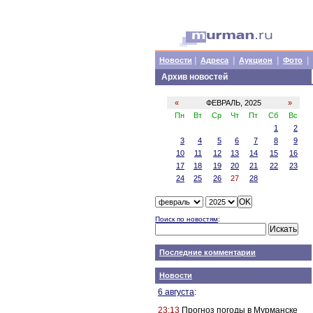
|
|
|
|
Новости
Адреса
Аукцион
Фото
Архив новостей
«
ФЕВРАЛЬ, 2025
»
Пн
Вт
Ср
Чт
Пт
Сб
Вс
1
2
3
4
5
6
7
8
9
10
11
12
13
14
15
16
17
18
19
20
21
22
23
24
25
26
27
28
Поиск по новостям
:
Последние комментарии
Новости
6 августа
:
23:13
Прогноз погоды в Мурманске