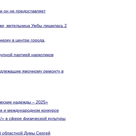
и он не предоставляет
ки, жительница Умбы лишилась 2
нерку в центре города,
рупной партией наркотиков
подлежащие ямочному ремонту в
ческие надежды – 2025»
ом и международном конкурсе
!» в сфере физической культуры
й областной Думы Сергей