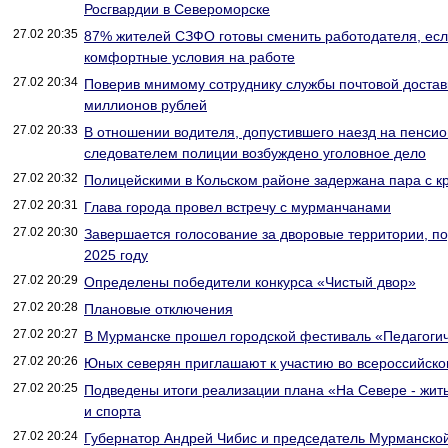
Росгвардии в Североморске
27.02 20:35
87% жителей СЗФО готовы сменить работодателя, есл
комфортные условия на работе
27.02 20:34
Поверив мнимому сотруднику службы почтовой достав
миллионов рублей
27.02 20:33
В отношении водителя, допустившего наезд на пенсио
следователем полиции возбуждено уголовное дело
27.02 20:32
Полицейскими в Кольском районе задержана пара с к
27.02 20:31
Глава города провел встречу с мурманчанами
27.02 20:30
Завершается голосование за дворовые территории, 
2025 году
27.02 20:29
Определены победители конкурса «Чистый двор»
27.02 20:28
Плановые отключения
27.02 20:27
В Мурманске прошел городской фестиваль «Педагоги
27.02 20:26
Юных северян приглашают к участию во всероссийск
27.02 20:25
Подведены итоги реализации плана «На Севере - жить
и спорта
27.02 20:24
Губернатор Андрей Чибис и председатель Мурманско