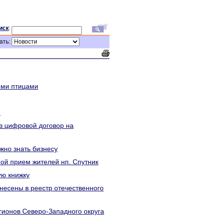
иск
:
ать:
ими птицами
и
ез цифровой договор на
жно знать бизнесу
ой прием жителей нп. Спутник
ую книжку
есены в реестр отечественного
егионов Северо-Западного округа