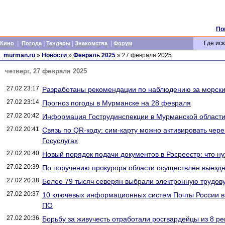
По
|
|
|
|
Где иск
Кино
Погода
Тендеры
Знакомства
Форум
murman.ru
»
Новости
»
Февраль 2025
» 27 февраля 2025
четверг, 27 февраля 2025
27.02 23:17
Разработаны рекомендации по наблюдению за морск
27.02 23:14
Прогноз погоды в Мурманске на 28 февраля
27.02 20:42
Информация Гострудинспекции в Мурманской област
27.02 20:41
Cвязь по QR-коду: сим-карту можно активировать чер
Госуслугах
27.02 20:40
Новый порядок подачи документов в Росреестр: что ну
27.02 20:39
По поручению прокурора области осуществлен выездн
27.02 20:38
Более 79 тысяч северян выбрали электронную трудов
27.02 20:37
10 ключевых информационных систем Почты России вн
ПО
27.02 20:36
Борьбу за живучесть отработали росгвардейцы из 8 р