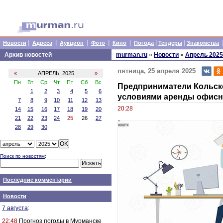
|
|
|
|
|
|
|
Новости
Адреса
Аукцион
Фото
Кино
Погода
Тендеры
Знакомства
Архив новостей
murman.ru
»
Новости
»
Апрель 2025
пятница, 25 апреля 2025
«
АПРЕЛЬ, 2025
»
Пн
Вт
Ср
Чт
Пт
Сб
Вс
Предприниматели Кольск
1
2
3
4
5
6
условиями аренды офисн
7
8
9
10
11
12
13
20:28
14
15
16
17
18
19
20
21
22
23
24
25
26
27
28
29
30
Поиск по новостям
:
Последние комментарии
Новости
7 августа
:
22:48
Прогноз погоды в Мурманске