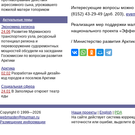
противоправные действия
агрессивного сына, угрожавшего
Интересующие вопросы можно з
пожилой матери топориком
(8152) 43-29-49 (доб. 203),
even
Актуальные темы
Реализация мер поддержки мал
Экономика региона
национального проекта «Эффек
24.06
Развитие Мурманского
транспортного узла, ресурсный
/ Министерство развития Аркти
потенциал региона и
перевооружение судоремонтных
мощностей обсудили на заседании
Госкомиссии по вопросам развития
Арктики
Арктика
02.02
Разработан единый дизайн-
код городов и поселков Арктики
Социальная сфера
24.01
В Заполярье откроют театр
еды
Copyright © 1999—2026
Наши проекты
|
English
|
PDA
webmaster@murman.ru
На сайте действует система коррек
Размещение информации
неточности или ошибке, выделите ф