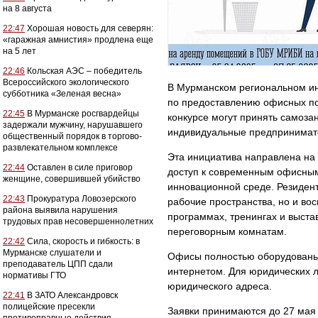
на 8 августа
22:47
Хорошая новость для северян:
«гаражная амнистия» продлена еще
на 5 лет
22:46
Кольская АЭС – победитель
Всероссийского экологического
В Мурманском региональном ин
субботника «Зеленая весна»
по предоставлению офисных по
22:45
В Мурманске росгвардейцы
конкурсе могут принять самозан
задержали мужчину, нарушавшего
индивидуальные предпринимате
общественный порядок в торгово-
развлекательном комплексе
Эта инициатива направлена на 
22:44
Оставлен в силе приговор
доступ к современным офисным
женщине, совершившей убийство
инновационной среде. Резидент
22:43
Прокуратура Ловозерского
рабочие пространства, но и во
района выявила нарушения
программах, тренингах и выстав
трудовых прав несовершеннолетних
переговорным комнатам.
22:42
Сила, скорость и гибкость: в
Мурманске слушатели и
Офисы полностью оборудованы
преподаватель ЦПП сдали
интернетом. Для юридических 
нормативы ГТО
юридического адреса.
22:41
В ЗАТО Александровск
полицейские пресекли
Заявки принимаются до 27 мая