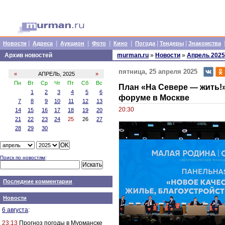
|
|
|
|
|
|
|
Новости
Адреса
Аукцион
Фото
Кино
Погода
Тендеры
Знакомства
Архив новостей
murman.ru
»
Новости
»
Апрель 2025
пятница, 25 апреля 2025
«
АПРЕЛЬ, 2025
»
Пн
Вт
Ср
Чт
Пт
Сб
Вс
План «На Севере — жить!
1
2
3
4
5
6
форуме в Москве
7
8
9
10
11
12
13
20:30
14
15
16
17
18
19
20
21
22
23
24
25
26
27
28
29
30
Поиск по новостям
:
Последние комментарии
Новости
6 августа
:
23:13
Прогноз погоды в Мурманске