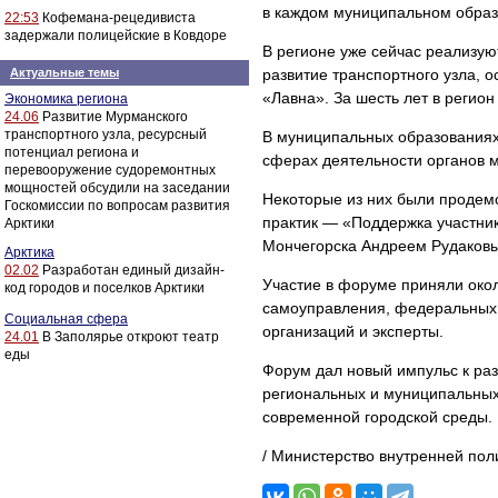
в каждом муниципальном образ
22:53
Кофемана-рецедивиста
задержали полицейские в Ковдоре
В регионе уже сейчас реализу
Актуальные темы
развитие транспортного узла, 
«Лавна». За шесть лет в регион
Экономика региона
24.06
Развитие Мурманского
транспортного узла, ресурсный
В муниципальных образованиях
потенциал региона и
сферах деятельности органов 
перевооружение судоремонтных
мощностей обсудили на заседании
Некоторые из них были продем
Госкомиссии по вопросам развития
практик — «Поддержка участник
Арктики
Мончегорска Андреем Рудаков
Арктика
02.02
Разработан единый дизайн-
Участие в форуме приняли окол
код городов и поселков Арктики
самоуправления, федеральных 
Социальная сфера
организаций и эксперты.
24.01
В Заполярье откроют театр
еды
Форум дал новый импульс к ра
региональных и муниципальных
современной городской среды.
/ Министерство внутренней пол