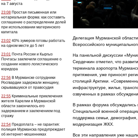
на 7 августа
23:08
Простая письменная или
нотариальная форма: как составить
соглашение о распределении долей
при использовании материнского
капитала
Делегация Мурманской области 
23:02
40% зумеров готовы работать
Всероссийского муниципальног
на одном месте до 5 лет
23:01
Почта России и Кыргыз
На панельной дискуссии «Муни
Почтасы заключили соглашение о
Сердечкин отметил, что развит
создании нового логистического
терминала аэропорта Мурманск,
коридора
притяжения, уже приносят реги
22:56
В Мурманске сотрудники
столицей Арктики. «Современн
Росгвардии задержали женщину,
инфраструктуре, жилье, трансп
скрывавшуюся от правосудия
озвученных в рамках обсужден
22:55
Криминальные приключения
жителя Карелии в Мурманской
В рамках форума обсуждались 
области закончилось его
задержанием и заключением под
Специальной военной операции
стражу
поддержка семьи, демография, 
модернизация ЖКХ.
22:54
Предоплата – не гарантия:
полиция Мурманска предупреждает
об интернет-мошенниках
Все эти направления уже нашл