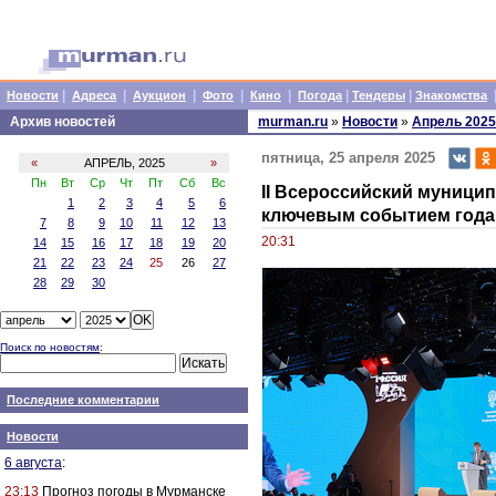
|
|
|
|
|
|
|
Новости
Адреса
Аукцион
Фото
Кино
Погода
Тендеры
Знакомства
Архив новостей
murman.ru
»
Новости
»
Апрель 2025
пятница, 25 апреля 2025
«
АПРЕЛЬ, 2025
»
Пн
Вт
Ср
Чт
Пт
Сб
Вс
II Всероссийский муници
1
2
3
4
5
6
ключевым событием года
7
8
9
10
11
12
13
20:31
14
15
16
17
18
19
20
21
22
23
24
25
26
27
28
29
30
Поиск по новостям
:
Последние комментарии
Новости
6 августа
:
23:13
Прогноз погоды в Мурманске