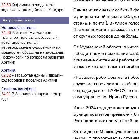
22:53
Кофемана-рецедивиста
Одним из ключевых событий фо
задержали полицейские в Ковдоре
муниципальной премии «Служени
Актуальные темы
страны и почти 1 миллион голо
Экономика региона
Премия помогает рассказать о
24.06
Развитие Мурманского
от крупных городов до небольш
транспортного узла, ресурсный
потенциал региона и
От Мурманской области в числе
перевооружение судоремонтных
мощностей обсудили на заседании
победителем в номинации «Заб
Госкомиссии по вопросам развития
признание системной работы м
Арктики
увековечиванию памяти погибш
Арктика
02.02
Разработан единый дизайн-
«Неважно, работаем мы в небо
код городов и поселков Арктики
служение своей земле, любовь 
Социальная сфера
сопредседатель ВАРМСУ, член 
24.01
В Заполярье откроют театр
самоуправления Ирина Гусева.
еды
Итоги 2024 года демонстрируют
муниципалитетов превысили 8 тр
Рост налоговых поступлений по
За три дня в Москве участники
ВАРМСУ продолжает выстраиват