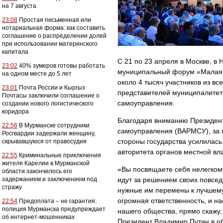
на 7 августа
23:08
Простая письменная или
нотариальная форма: как составить
соглашение о распределении долей
при использовании материнского
капитала
С 21 по 23 апреля в Москве, в
23:02
40% зумеров готовы работать
муниципальный форум «Малая 
на одном месте до 5 лет
около 4 тысяч участников из вс
23:01
Почта России и Кыргыз
представителей муниципалитето
Почтасы заключили соглашение о
самоуправления.
создании нового логистического
коридора
Благодаря вниманию Президент
22:56
В Мурманске сотрудники
самоуправления (ВАРМСУ), за 
Росгвардии задержали женщину,
стороны государства усилилас
скрывавшуюся от правосудия
авторитета органов местной вла
22:55
Криминальные приключения
жителя Карелии в Мурманской
«Вы посвящаете себя нелегкому
области закончилось его
задержанием и заключением под
идут за решением своих повсе
стражу
нужные им перемены к лучшему
огромная ответственность, и на
22:54
Предоплата – не гарантия:
полиция Мурманска предупреждает
нашего общества, прямо скажу,
об интернет-мошенниках
Президент Владимир Путин в о