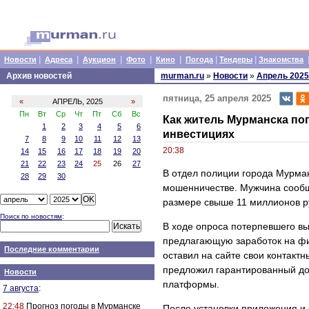
|
|
|
|
|
|
|
Новости
Адреса
Аукцион
Фото
Кино
Погода
Тендеры
Знакомства
Архив новостей
murman.ru
»
Новости
»
Апрель 2025
пятница, 25 апреля 2025
«
АПРЕЛЬ, 2025
»
Пн
Вт
Ср
Чт
Пт
Сб
Вс
Как житель Мурманска по
1
2
3
4
5
6
инвестициях
7
8
9
10
11
12
13
20:38
14
15
16
17
18
19
20
21
22
23
24
25
26
27
В отдел полиции города Мурман
28
29
30
мошенничестве. Мужчина сообщ
размере свыше 11 миллионов р
Поиск по новостям
:
В ходе опроса потерпевшего вы
предлагающую заработок на ф
Последние комментарии
оставил на сайте свои контакт
предложил гарантированный до
Новости
платформы.
7 августа
:
22:48
Прогноз погоды в Мурманске
После установки приложения и