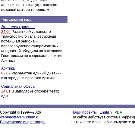
противоправные действия
агрессивного сына, угрожавшего
пожилой матери топориком
Актуальные темы
Экономика региона
24.06
Развитие Мурманского
транспортного узла, ресурсный
потенциал региона и
перевооружение судоремонтных
мощностей обсудили на заседании
Госкомиссии по вопросам развития
Арктики
Арктика
02.02
Разработан единый дизайн-
код городов и поселков Арктики
Социальная сфера
24.01
В Заполярье откроют театр
еды
Copyright © 1999—2026
Наши проекты
|
English
|
PDA
webmaster@murman.ru
На сайте действует система коррек
Размещение информации
неточности или ошибке, выделите ф