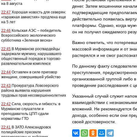
на 8 августа
денег. Затем мошенники начал
22:47
Хорошая новость для северян:
подтверждающие предполагаему
«гаражная амнистия» продлена еще
действительно появилась вирту
на 5 лет
платформы. Однако, когда муж
22:46
Кольская АЭС – победитель
он не получил ожидаемого резу
Всероссийского экологического
субботника «Зеленая весна»
Важно отметить, что потерпев
массовой информации и от зна
22:45
В Мурманске росгвардейцы
задержали мужчину, нарушавшего
растерялся и не смог распозна
общественный порядок в торгово-
развлекательном комплексе
По данному факту следователе
22:44
Оставлен в силе приговор
преступления, предусмотренног
женщине, совершившей убийство
организованной группой либо 
проведение расследования с ц
22:43
Прокуратура Ловозерского
района выявила нарушения
трудовых прав несовершеннолетних
Указанный случай служит напо
взаимодействии с незнакомыми
22:42
Сила, скорость и гибкость: в
вложений. Не рекомендуется б
Мурманске слушатели и
преподаватель ЦПП сдали
дохода, особенно если они пр
нормативы ГТО
своей достоверности.
22:41
В ЗАТО Александровск
полицейские пресекли