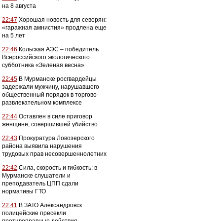
на 8 августа
22:47
Хорошая новость для северян:
«гаражная амнистия» продлена еще
на 5 лет
22:46
Кольская АЭС – победитель
Всероссийского экологического
субботника «Зеленая весна»
22:45
В Мурманске росгвардейцы
задержали мужчину, нарушавшего
общественный порядок в торгово-
развлекательном комплексе
22:44
Оставлен в силе приговор
женщине, совершившей убийство
22:43
Прокуратура Ловозерского
района выявила нарушения
трудовых прав несовершеннолетних
22:42
Сила, скорость и гибкость: в
Мурманске слушатели и
преподаватель ЦПП сдали
нормативы ГТО
22:41
В ЗАТО Александровск
полицейские пресекли