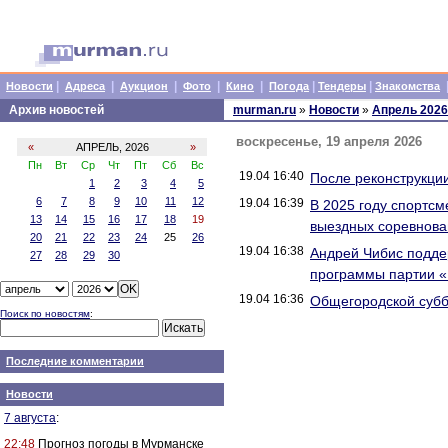
|
|
|
|
|
|
|
Новости
Адреса
Аукцион
Фото
Кино
Погода
Тендеры
Знакомства
Архив новостей
murman.ru
»
Новости
»
Апрель 2026
воскресенье, 19 апреля 2026
«
АПРЕЛЬ, 2026
»
Пн
Вт
Ср
Чт
Пт
Сб
Вс
19.04 16:40
После реконструкци
1
2
3
4
5
6
7
8
9
10
11
12
19.04 16:39
В 2025 году спортс
13
14
15
16
17
18
19
выездных соревнован
20
21
22
23
24
25
26
19.04 16:38
Андрей Чибис подде
27
28
29
30
программы партии «
19.04 16:36
Общегородской суб
Поиск по новостям
:
Последние комментарии
Новости
7 августа
:
22:48
Прогноз погоды в Мурманске