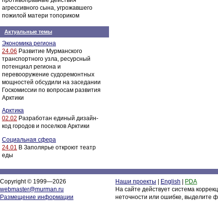
противоправные действия
агрессивного сына, угрожавшего
пожилой матери топориком
Актуальные темы
Экономика региона
24.06
Развитие Мурманского
транспортного узла, ресурсный
потенциал региона и
перевооружение судоремонтных
мощностей обсудили на заседании
Госкомиссии по вопросам развития
Арктики
Арктика
02.02
Разработан единый дизайн-
код городов и поселков Арктики
Социальная сфера
24.01
В Заполярье откроют театр
еды
Copyright © 1999—2026
Наши проекты
|
English
|
PDA
webmaster@murman.ru
На сайте действует система коррек
Размещение информации
неточности или ошибке, выделите ф