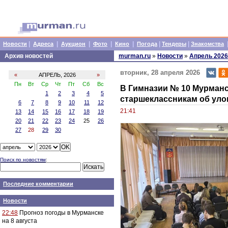
|
|
|
|
|
|
|
Новости
Адреса
Аукцион
Фото
Кино
Погода
Тендеры
Знакомства
Архив новостей
murman.ru
»
Новости
»
Апрель 2026
вторник, 28 апреля 2026
«
АПРЕЛЬ, 2026
»
Пн
Вт
Ср
Чт
Пт
Сб
Вс
В Гимназии № 10 Мурманс
1
2
3
4
5
старшеклассникам об уло
6
7
8
9
10
11
12
21:41
13
14
15
16
17
18
19
20
21
22
23
24
25
26
27
28
29
30
Поиск по новостям
:
Последние комментарии
Новости
22:48
Прогноз погоды в Мурманске
на 8 августа