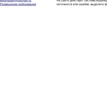
webmaster@murman.ru
На сайте действует система коррек
Размещение информации
неточности или ошибке, выделите ф