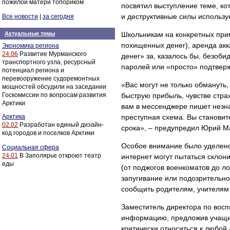
пожилой матери топориком
посвятил выступление теме, ко
и деструктивные силы использу
Все новости
|
за сегодня
Актуальные темы
Школьникам на конкретных прим
похищенных денег), аренда акк
Экономика региона
24.06
Развитие Мурманского
денег» за, казалось бы, безоби
транспортного узла, ресурсный
паролей или «просто» подтверж
потенциал региона и
перевооружение судоремонтных
«Вас могут не только обмануть
мощностей обсудили на заседании
Госкомиссии по вопросам развития
быструю прибыль, чувстве стра
Арктики
вам в мессенджере пишет незна
Арктика
преступная схема. Вы становите
02.02
Разработан единый дизайн-
срока», – предупредил Юрий М
код городов и поселков Арктики
Особое внимание было уделено
Социальная сфера
24.01
В Заполярье откроют театр
интернет могут пытаться скло
еды
(от поджогов военкоматов до л
запугивание или подозрительн
сообщить родителям, учителям
Заместитель директора по вос
информацию, предложив учащи
критически относиться к любой