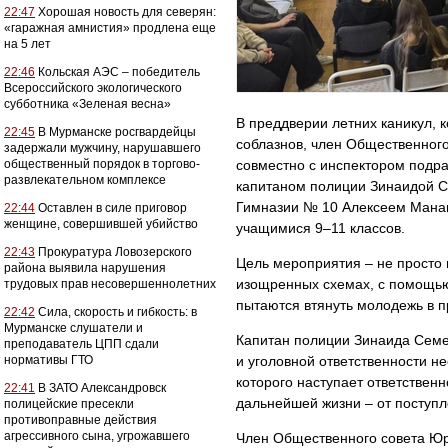
22:47
Хорошая новость для северян:
«гаражная амнистия» продлена еще
на 5 лет
22:46
Кольская АЭС – победитель
Всероссийского экологического
субботника «Зеленая весна»
В преддверии летних каникул, 
22:45
В Мурманске росгвардейцы
соблазнов, член Общественног
задержали мужчину, нарушавшего
общественный порядок в торгово-
совместно с инспектором подр
развлекательном комплексе
капитаном полиции Зинаидой С
Гимназии № 10 Алексеем Мана
22:44
Оставлен в силе приговор
женщине, совершившей убийство
учащимися 9–11 классов.
22:43
Прокуратура Ловозерского
Цель мероприятия – не просто 
района выявила нарушения
изощренных схемах, с помощью
трудовых прав несовершеннолетних
пытаются втянуть молодежь в п
22:42
Сила, скорость и гибкость: в
Мурманске слушатели и
Капитан полиции Зинаида Семе
преподаватель ЦПП сдали
нормативы ГТО
и уголовной ответственности н
которого наступает ответственн
22:41
В ЗАТО Александровск
дальнейшей жизни – от поступл
полицейские пресекли
противоправные действия
агрессивного сына, угрожавшего
Член Общественного совета Юр