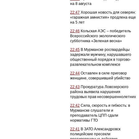
на 8 августа
22:47
Хорошая новость для северян:
«гаражная амнистия» продлена еще
на 5 лет
22:46
Кольская АЭС – победитель
Всероссийского экологического
субботника «Зеленая весна»
22:45
В Мурманске росгвардейцы
задержали мужчину, нарушавшего
общественный порядок в торгово-
развлекательном комплексе
22:44
Оставлен в силе приговор
женщине, совершившей убийство
22:43
Прокуратура Ловозерского
района выявила нарушения
трудовых прав несовершеннолетних
22:42
Сила, скорость и гибкость: в
Мурманске слушатели и
преподаватель ЦПП сдали
нормативы ГТО
22:41
В ЗАТО Александровск
полицейские пресекли