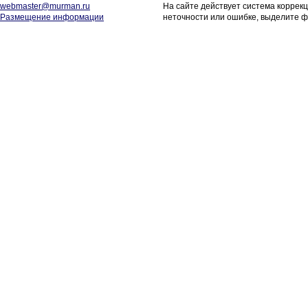
webmaster@murman.ru
На сайте действует система коррек
Размещение информации
неточности или ошибке, выделите ф