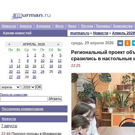
|
|
|
|
|
|
|
Новости
Адреса
Аукцион
Фото
Кино
Погода
Тендеры
Знакомства
Архив новостей
murman.ru
»
Новости
»
Апрель 2026
среда, 29 апреля 2026
«
АПРЕЛЬ, 2026
»
Пн
Вт
Ср
Чт
Пт
Сб
Вс
Региональный проект объ
1
2
3
4
5
сразились в настольные 
6
7
8
9
10
11
12
22:25
13
14
15
16
17
18
19
20
21
22
23
24
25
26
27
28
29
30
Поиск по новостям
:
Последние комментарии
Новости
7 августа
:
22:48
Прогноз погоды в Мурманске