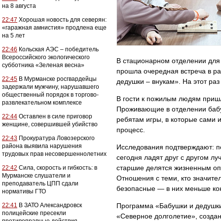
на 8 августа
22:47
Хорошая новость для северян:
«гаражная амнистия» продлена еще
на 5 лет
22:46
Кольская АЭС – победитель
Всероссийского экологического
В стационарном отделении для 
субботника «Зеленая весна»
прошла очередная встреча в р
22:45
В Мурманске росгвардейцы
дедушки – внукам». На этот ра
задержали мужчину, нарушавшего
общественный порядок в торгово-
В гости к пожилым людям приш
развлекательном комплексе
Проживающие в отделении бабу
22:44
Оставлен в силе приговор
ребятам игры, в которые сами 
женщине, совершившей убийство
процесс.
22:43
Прокуратура Ловозерского
района выявила нарушения
Исследования подтверждают: по
трудовых прав несовершеннолетних
сегодня ладят друг с другом л
старшие делятся жизненным оп
22:42
Сила, скорость и гибкость: в
Мурманске слушатели и
Отношения с теми, кто значит
преподаватель ЦПП сдали
безопасные — в них меньше ко
нормативы ГТО
22:41
В ЗАТО Александровск
Программа «Бабушки и дедушки 
полицейские пресекли
«Северное долголетие», создан