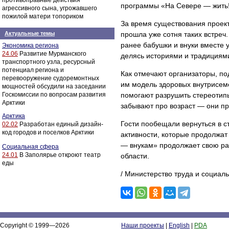
противоправные действия
программы «На Севере — жить!
агрессивного сына, угрожавшего
пожилой матери топориком
За время существования проек
Актуальные темы
прошла уже сотня таких встреч
ранее бабушки и внуки вместе 
Экономика региона
24.06
Развитие Мурманского
делясь историями и традициям
транспортного узла, ресурсный
потенциал региона и
Как отмечают организаторы, по
перевооружение судоремонтных
им модель здоровых внутрисе
мощностей обсудили на заседании
Госкомиссии по вопросам развития
помогают разрушить стереотипы
Арктики
забывают про возраст — они пр
Арктика
Гости пообещали вернуться в 
02.02
Разработан единый дизайн-
код городов и поселков Арктики
активности, которые продолжат
— внукам» продолжает свою ра
Социальная сфера
24.01
В Заполярье откроют театр
области.
еды
/ Министерство труда и социал
Copyright © 1999—2026
Наши проекты
|
English
|
PDA