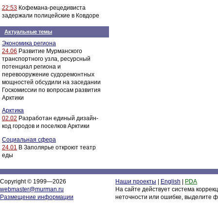
22:53
Кофемана-рецедивиста
задержали полицейские в Ковдоре
Актуальные темы
Экономика региона
24.06
Развитие Мурманского
транспортного узла, ресурсный
потенциал региона и
перевооружение судоремонтных
мощностей обсудили на заседании
Госкомиссии по вопросам развития
Арктики
Арктика
02.02
Разработан единый дизайн-
код городов и поселков Арктики
Социальная сфера
24.01
В Заполярье откроют театр
еды
Copyright © 1999—2026
Наши проекты
|
English
|
PDA
webmaster@murman.ru
На сайте действует система коррек
Размещение информации
неточности или ошибке, выделите ф