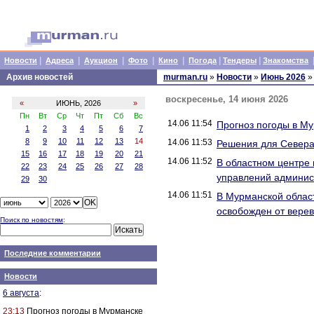
|
|
|
|
|
|
|
Новости
Адреса
Аукцион
Фото
Кино
Погода
Тендеры
Знакомства
Архив новостей
murman.ru
»
Новости
»
Июнь 2026
»
воскресенье, 14 июня 2026
«
ИЮНЬ, 2026
»
Пн
Вт
Ср
Чт
Пт
Сб
Вс
14.06 11:54
Прогноз погоды в М
1
2
3
4
5
6
7
8
9
10
11
12
13
14
14.06 11:53
Решения для Севера
15
16
17
18
19
20
21
14.06 11:52
В областном центре
22
23
24
25
26
27
28
управлений админис
29
30
14.06 11:51
В Мурманской област
освобожден от верев
Поиск по новостям
:
Последние комментарии
Новости
6 августа
:
23:13
Прогноз погоды в Мурманске