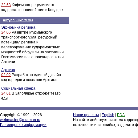
22:53
Кофемана-рецедивиста
задержали полицейские в Ковдоре
Актуальные темы
Экономика региона
24.06
Развитие Мурманского
транспортного узла, ресурсный
потенциал региона и
перевооружение судоремонтных
мощностей обсудили на заседании
Госкомиссии по вопросам развития
Арктики
Арктика
02.02
Разработан единый дизайн-
код городов и поселков Арктики
Социальная сфера
24.01
В Заполярье откроют театр
еды
Copyright © 1999—2026
Наши проекты
|
English
|
PDA
webmaster@murman.ru
На сайте действует система коррек
Размещение информации
неточности или ошибке, выделите ф