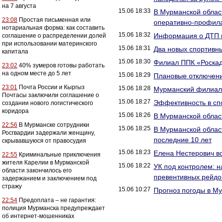
на 7 августа
15.06 18:33
В Мурманской облас
23:08
Простая письменная или
оперативно-профила
нотариальная форма: как составить
15.06 18:32
Информация о ДТП н
соглашение о распределении долей
при использовании материнского
15.06 18:31
Два новых спортивн
капитала
15.06 18:30
Филиал ППК «Роскад
23:02
40% зумеров готовы работать
на одном месте до 5 лет
15.06 18:29
Плановые отключен
23:01
Почта России и Кыргыз
15.06 18:28
Мурманский филиал
Почтасы заключили соглашение о
15.06 18:27
Эффективность в спо
создании нового логистического
коридора
15.06 18:26
В Мурманской облас
22:56
В Мурманске сотрудники
15.06 18:25
В Мурманской област
Росгвардии задержали женщину,
последние 10 лет
скрывавшуюся от правосудия
15.06 18:23
Елена Нестерович в
22:55
Криминальные приключения
жителя Карелии в Мурманской
15.06 18:22
УК под контролем: 
области закончилось его
превентивных рейдо
задержанием и заключением под
стражу
15.06 10:27
Прогноз погоды в М
22:54
Предоплата – не гарантия:
полиция Мурманска предупреждает
об интернет-мошенниках