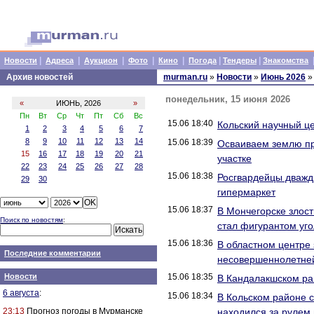
|
|
|
|
|
|
|
Новости
Адреса
Аукцион
Фото
Кино
Погода
Тендеры
Знакомства
Архив новостей
murman.ru
»
Новости
»
Июнь 2026
»
понедельник, 15 июня 2026
«
ИЮНЬ, 2026
»
Пн
Вт
Ср
Чт
Пт
Сб
Вс
15.06 18:40
Кольский научный ц
1
2
3
4
5
6
7
8
9
10
11
12
13
14
15.06 18:39
Осваиваем землю пра
15
16
17
18
19
20
21
участке
22
23
24
25
26
27
28
15.06 18:38
Росгвардейцы дважды
29
30
гипермаркет
15.06 18:37
В Мончегорске злост
Поиск по новостям
:
стал фигурантом уго
15.06 18:36
В областном центре
Последние комментарии
несовершеннолетне
Новости
15.06 18:35
В Кандалакшском ра
6 августа
:
15.06 18:34
В Кольском районе 
23:13
Прогноз погоды в Мурманске
находился за рулем 