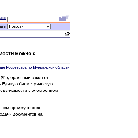
иск
:
ать:
мости можно с
ие Росреестра по Мурманской области
 (Федеральный закон от
ть Единую биометрическую
недвижимости в электронном
в чем преимущества
подачи документов на