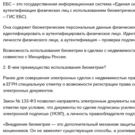
ЕБС – это государственная информационная система «Единая с
аутентификации физических лиц с использованием биометричес
– ГИС ЕБС).
Она содержит биометрические персональные данные физических
идентифицировать и аутентифицировать физическое лицо. Иден
личности физического лица, а аутентификация – проверка подли
Возможность использования биометрии в сделках с недвижимост
совместно с Минцифры России.
2. В чем преимущество использования биометрии?
Ранее для совершения электронных сделок с недвижимостью пр
в ЕГРН специальную отметку о возможности регистрации права с
электронных документов.
Закон № 133-ФЗ позволил направлять электронные документы на
отметки при условии, что документы по сделке подписаны усил
электронной подписью (УКЭП), а личность правообладателя под
«Внедрение биометрии — это дополнительный механизм защиты 
мошенников. Он не заменяет существующие способы, а усиливае