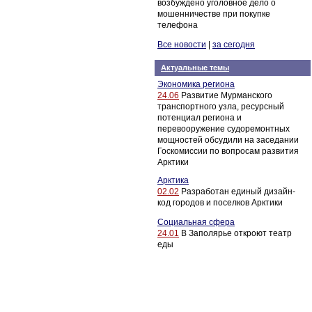
возбуждено уголовное дело о
мошенничестве при покупке
телефона
Все новости
|
за сегодня
Актуальные темы
Экономика региона
24.06
Развитие Мурманского
транспортного узла, ресурсный
потенциал региона и
перевооружение судоремонтных
мощностей обсудили на заседании
Госкомиссии по вопросам развития
Арктики
Арктика
02.02
Разработан единый дизайн-
код городов и поселков Арктики
Социальная сфера
24.01
В Заполярье откроют театр
еды