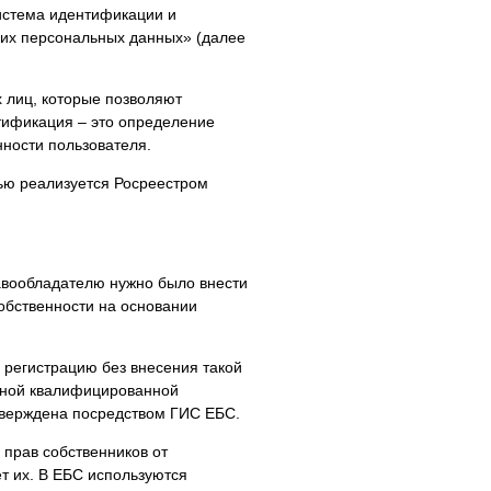
истема идентификации и
ких персональных данных» (далее
 лиц, которые позволяют
тификация – это определение
нности пользователя.
ью реализуется Росреестром
авообладателю нужно было внести
обственности на основании
 регистрацию без внесения такой
енной квалифицированной
тверждена посредством ГИС ЕБС.
прав собственников от
т их. В ЕБС используются