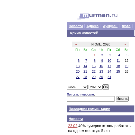
|
|
|
|
Новости
Адреса
Аукцион
Фото
Архив новостей
«
ИЮЛЬ, 2026
»
Пн
Вт
Ср
Чт
Пт
Сб
Вс
1
2
3
4
5
6
7
8
9
10
11
12
13
14
15
16
17
18
19
20
21
22
23
24
25
26
27
28
29
30
31
Поиск по новостям
:
Последние комментарии
Новости
23:02
40% зумеров готовы работать
на одном месте до 5 лет