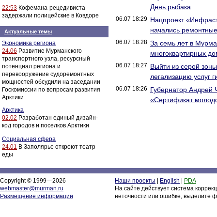
День рыбака
22:53
Кофемана-рецедивиста
задержали полицейские в Ковдоре
06.07 18:29
Нацпроект «Инфраст
начались ремонтные
Актуальные темы
06.07 18:28
За семь лет в Мурм
Экономика региона
24.06
Развитие Мурманского
многоквартирных до
транспортного узла, ресурсный
06.07 18:27
Выйти из серой зоны
потенциал региона и
перевооружение судоремонтных
легализацию услуг г
мощностей обсудили на заседании
06.07 18:26
Губернатор Андрей 
Госкомиссии по вопросам развития
Арктики
«Сертификат молод
Арктика
02.02
Разработан единый дизайн-
код городов и поселков Арктики
Социальная сфера
24.01
В Заполярье откроют театр
еды
Copyright © 1999—2026
Наши проекты
|
English
|
PDA
webmaster@murman.ru
На сайте действует система коррек
Размещение информации
неточности или ошибке, выделите ф