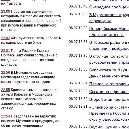
на 7 августа
06.07 18:40
Очередное сообщени
23:08
Простая письменная или
06.07 18:39
В Мурманске сотруд
нотариальная форма: как составить
серию краж
соглашение о распределении долей
при использовании материнского
06.07 18:38
Полицейскими Монче
капитала
«Банка приколов»
23:02
40% зумеров готовы работать
06.07 18:37
В Терском районе в 
на одном месте до 5 лет
опьянения, возбужд
23:01
Почта России и Кыргыз
Почтасы заключили соглашение о
06.07 18:36
В столице Кольског
создании нового логистического
руководителей упра
коридора
06.07 18:35
Библиотека № 8 (ул.
22:56
В Мурманске сотрудники
День семейного чтен
Росгвардии задержали женщину,
скрывавшуюся от правосудия
06.07 18:34
Плановые отключен
22:55
Криминальные приключения
06.07 18:33
Ссылки на официаль
жителя Карелии в Мурманской
06.07 18:32
области закончилось его
Второй этап програм
задержанием и заключением под
06.07 18:31
«Спасибо за систем
стражу
Президента России 
22:54
Предоплата – не гарантия:
округу Запорожской 
полиция Мурманска предупреждает
об интернет-мошенниках
06.07 18:30
Вкусно, шумно и по