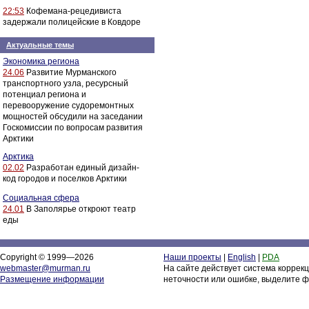
22:53
Кофемана-рецедивиста
задержали полицейские в Ковдоре
Актуальные темы
Экономика региона
24.06
Развитие Мурманского
транспортного узла, ресурсный
потенциал региона и
перевооружение судоремонтных
мощностей обсудили на заседании
Госкомиссии по вопросам развития
Арктики
Арктика
02.02
Разработан единый дизайн-
код городов и поселков Арктики
Социальная сфера
24.01
В Заполярье откроют театр
еды
Copyright © 1999—2026
Наши проекты
|
English
|
PDA
webmaster@murman.ru
На сайте действует система коррек
Размещение информации
неточности или ошибке, выделите ф