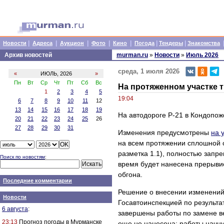
|
|
|
|
|
|
|
Новости
Адреса
Аукцион
Фото
Кино
Погода
Тендеры
Знакомства
Архив новостей
murman.ru
»
Новости
»
Июль 2026
среда, 1 июля 2026
«
ИЮЛЬ, 2026
»
Пн
Вт
Ср
Чт
Пт
Сб
Вс
На протяженном участке 
1
2
3
4
5
19:04
6
7
8
9
10
11
12
13
14
15
16
17
18
19
На автодороге Р-21 в Кондопож
20
21
22
23
24
25
26
27
28
29
30
31
Изменения предусмотрены
на 
на всем протяжении сплошной 
разметка 1.1), полностью запр
Поиск по новостям
:
время будет нанесена прерыви
обгона.
Последние комментарии
Решение о внесении изменений 
Новости
Госавтоинспекцией по результа
6 августа
:
завершены работы по замене ве
23:13
Прогноз погоды в Мурманске
еще не нанесена: работы начну