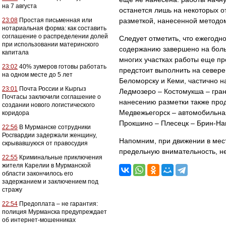
на 7 августа
останется лишь на некоторых о
23:08
Простая письменная или
разметкой, нанесенной методо
нотариальная форма: как составить
соглашение о распределении долей
Следует отметить, что ежегодн
при использовании материнского
содержанию завершено на боль
капитала
многих участках работы еще п
23:02
40% зумеров готовы работать
предстоит выполнить на севере 
на одном месте до 5 лет
Беломорску и Кеми, частично н
23:01
Почта России и Кыргыз
Ледмозеро – Костомукша – гра
Почтасы заключили соглашение о
нанесению разметки также про
создании нового логистического
Медвежьегорск – автомобильная
коридора
Прокшино – Плесецк – Брин-Нав
22:56
В Мурманске сотрудники
Росгвардии задержали женщину,
Напомним, при движении в мес
скрывавшуюся от правосудия
предельную внимательность, н
22:55
Криминальные приключения
жителя Карелии в Мурманской
области закончилось его
задержанием и заключением под
стражу
22:54
Предоплата – не гарантия:
полиция Мурманска предупреждает
об интернет-мошенниках