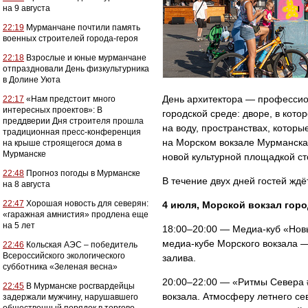
на 9 августа
22:19
Мурманчане почтили память
военных строителей города-героя
22:18
Взрослые и юные мурманчане
отпраздновали День физкультурника
в Долине Уюта
День архитектора — профессион
22:17
«Нам предстоит много
интересных проектов»: В
городской среде: дворе, в кот
преддверии Дня строителя прошла
на воду, пространствах, котор
традиционная пресс-конференция
на Морском вокзале Мурманска 
на крыше строящегося дома в
Мурманске
новой культурной площадкой ст
22:48
Прогноз погоды в Мурманске
В течение двух дней гостей жд
на 8 августа
22:47
Хорошая новость для северян:
4 июля, Морской вокзал гор
«гаражная амнистия» продлена еще
на 5 лет
18:00–20:00 — Медиа-куб «Новы
медиа-кубе Морского вокзала —
22:46
Кольская АЭС – победитель
Всероссийского экологического
залива.
субботника «Зеленая весна»
20:00–22:00 — «Ритмы Севера 
22:45
В Мурманске росгвардейцы
вокзала. Атмосферу летнего се
задержали мужчину, нарушавшего