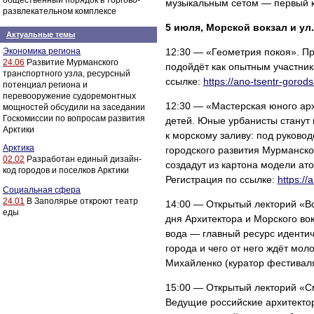
общественный порядок в торгово-
музыкальным сетом — первый к
развлекательном комплексе
5 июля, Морской вокзал и ул
Актуальные темы
Экономика региона
12:30 — «Геометрия покоя». Пр
24.06
Развитие Мурманского
подойдёт как опытным участника
транспортного узла, ресурсный
ссылке:
https://ano-tsentr-gorod
потенциал региона и
перевооружение судоремонтных
12:30 — «Мастерская юного арх
мощностей обсудили на заседании
Госкомиссии по вопросам развития
детей. Юные урбанисты станут
Арктики
к морскому заливу: под руково
Арктика
городского развития Мурманско
02.02
Разработан единый дизайн-
создадут из картона модели ат
код городов и поселков Арктики
Регистрация по ссылке:
https:/
Социальная сфера
24.01
В Заполярье откроют театр
14:00 — Открытый лекторий «Во
еды
дня Архитектора и Морского во
вода — главный ресурс идентич
города и чего от него ждёт мо
Михайленко (куратор фестивал
15:00 — Открытый лекторий «С
Ведущие российские архитекто