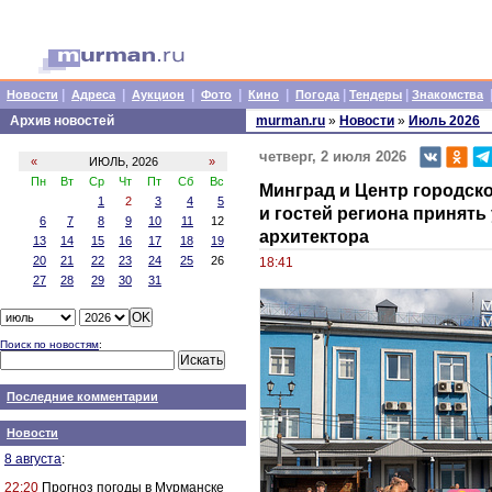
|
|
|
|
|
|
|
Новости
Адреса
Аукцион
Фото
Кино
Погода
Тендеры
Знакомства
Архив новостей
murman.ru
»
Новости
»
Июль 2026
четверг, 2 июля 2026
«
ИЮЛЬ, 2026
»
Пн
Вт
Ср
Чт
Пт
Сб
Вс
Минград и Центр городск
1
2
3
4
5
и гостей региона принят
6
7
8
9
10
11
12
архитектора
13
14
15
16
17
18
19
20
21
22
23
24
25
26
18:41
27
28
29
30
31
Поиск по новостям
:
Последние комментарии
Новости
8 августа
:
22:20
Прогноз погоды в Мурманске