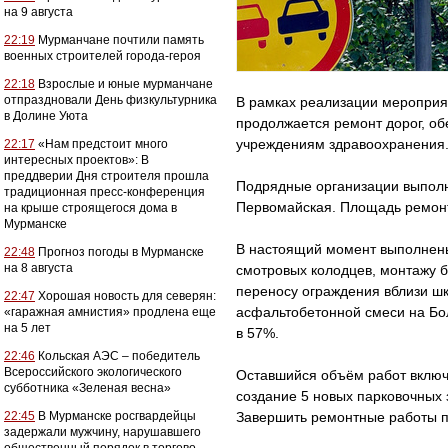
на 9 августа
22:19
Мурманчане почтили память
военных строителей города-героя
22:18
Взрослые и юные мурманчане
отпраздновали День физкультурника
В рамках реализации мероприя
в Долине Уюта
продолжается ремонт дорог, о
учреждениям здравоохранения
22:17
«Нам предстоит много
интересных проектов»: В
преддверии Дня строителя прошла
Подрядные организации выполн
традиционная пресс-конференция
Первомайская. Площадь ремонт
на крыше строящегося дома в
Мурманске
В настоящий момент выполнены
22:48
Прогноз погоды в Мурманске
на 8 августа
смотровых колодцев, монтажу б
переносу ограждения вблизи шк
22:47
Хорошая новость для северян:
асфальтобетонной смеси на Бо
«гаражная амнистия» продлена еще
на 5 лет
в 57%.
22:46
Кольская АЭС – победитель
Всероссийского экологического
Оставшийся объём работ включ
субботника «Зеленая весна»
создание 5 новых парковочных 
22:45
В Мурманске росгвардейцы
Завершить ремонтные работы п
задержали мужчину, нарушавшего