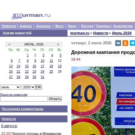
|
|
|
|
|
|
|
Новости
Адреса
Аукцион
Фото
Кино
Погода
Тендеры
Знакомства
Архив новостей
murman.ru
»
Новости
»
Июль 2026
четверг, 2 июля 2026
«
ИЮЛЬ, 2026
»
Пн
Вт
Ср
Чт
Пт
Сб
Вс
Дорожная кампания продо
1
2
3
4
5
18:44
6
7
8
9
10
11
12
13
14
15
16
17
18
19
20
21
22
23
24
25
26
27
28
29
30
31
Поиск по новостям
:
Последние комментарии
Новости
8 августа
:
22:20
Прогноз погоды в Мурманске