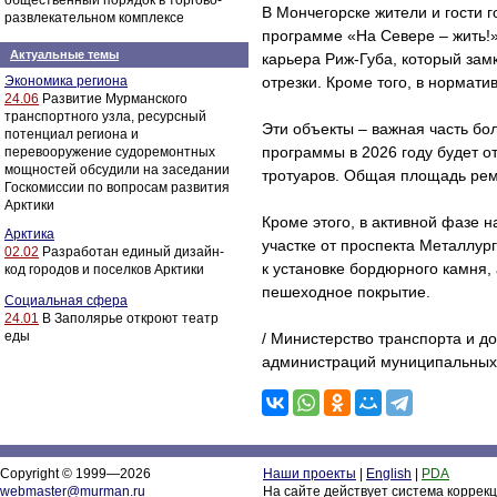
общественный порядок в торгово-
В Мончегорске жители и гости 
развлекательном комплексе
программе «На Севере – жить!»
Актуальные темы
карьера Риж-Губа, который за
Экономика региона
отрезки. Кроме того, в нормат
24.06
Развитие Мурманского
транспортного узла, ресурсный
Эти объекты – важная часть бол
потенциал региона и
программы в 2026 году будет о
перевооружение судоремонтных
мощностей обсудили на заседании
тротуаров. Общая площадь рем
Госкомиссии по вопросам развития
Арктики
Кроме этого, в активной фазе н
Арктика
участке от проспекта Металлур
02.02
Разработан единый дизайн-
к установке бордюрного камня,
код городов и поселков Арктики
пешеходное покрытие.
Социальная сфера
24.01
В Заполярье откроют театр
еды
/ Министерство транспорта и 
администраций муниципальных 
Copyright © 1999—2026
Наши проекты
|
English
|
PDA
webmaster@murman.ru
На сайте действует система коррек