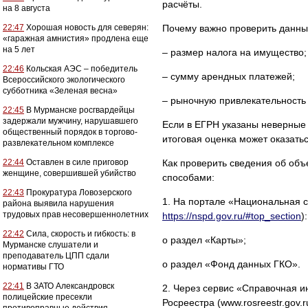
расчёты.
на 8 августа
22:47
Хорошая новость для северян:
Почему важно проверить данные
«гаражная амнистия» продлена еще
на 5 лет
– размер налога на имущество;
22:46
Кольская АЭС – победитель
– сумму арендных платежей;
Всероссийского экологического
субботника «Зеленая весна»
– рыночную привлекательность
22:45
В Мурманске росгвардейцы
задержали мужчину, нарушавшего
Если в ЕГРН указаны неверные х
общественный порядок в торгово-
итоговая оценка может оказать
развлекательном комплексе
22:44
Оставлен в силе приговор
Как проверить сведения об объ
женщине, совершившей убийство
способами:
22:43
Прокуратура Ловозерского
1. На портале «Национальная 
района выявила нарушения
трудовых прав несовершеннолетних
https://nspd.gov.ru/#top_section
):
22:42
Сила, скорость и гибкость: в
o раздел «Карты»;
Мурманске слушатели и
преподаватель ЦПП сдали
o раздел «Фонд данных ГКО».
нормативы ГТО
22:41
В ЗАТО Александровск
2. Через сервис «Справочная и
полицейские пресекли
Росреестра (www.rosreestr.gov.r