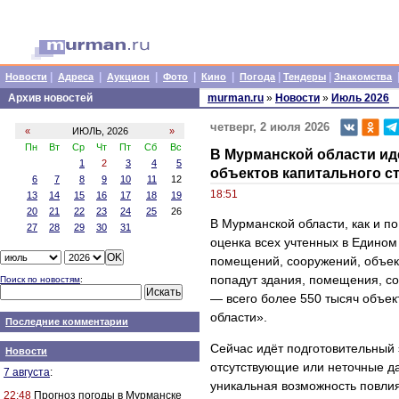
|
|
|
|
|
|
|
Новости
Адреса
Аукцион
Фото
Кино
Погода
Тендеры
Знакомства
Архив новостей
murman.ru
»
Новости
»
Июль 2026
четверг, 2 июля 2026
«
ИЮЛЬ, 2026
»
Пн
Вт
Ср
Чт
Пт
Сб
Вс
В Мурманской области ид
1
2
3
4
5
объектов капитального ст
6
7
8
9
10
11
12
18:51
13
14
15
16
17
18
19
20
21
22
23
24
25
26
В Мурманской области, как и по
27
28
29
30
31
оценка всех учтенных в Едином
помещений, сооружений, объек
попадут здания, помещения, с
Поиск по новостям
:
— всего более 550 тысяч объе
области».
Последние комментарии
Сейчас идёт подготовительный 
Новости
отсутствующие или неточные да
7 августа
:
уникальная возможность повли
22:48
Прогноз погоды в Мурманске