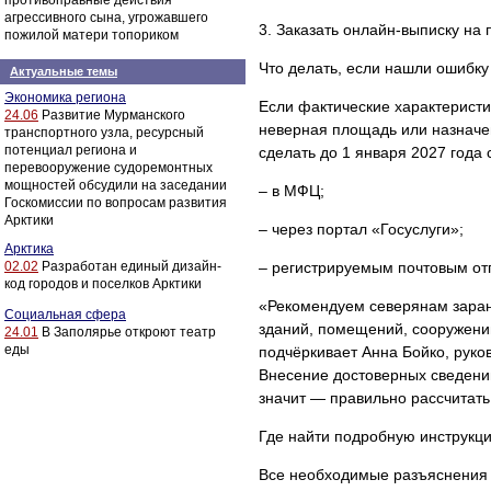
противоправные действия
агрессивного сына, угрожавшего
3. Заказать онлайн-выписку на 
пожилой матери топориком
Что делать, если нашли ошибку
Актуальные темы
Экономика региона
Если фактические характеристи
24.06
Развитие Мурманского
неверная площадь или назначен
транспортного узла, ресурсный
потенциал региона и
сделать до 1 января 2027 год
перевооружение судоремонтных
мощностей обсудили на заседании
– в МФЦ;
Госкомиссии по вопросам развития
Арктики
– через портал «Госуслуги»;
Арктика
02.02
Разработан единый дизайн-
– регистрируемым почтовым от
код городов и поселков Арктики
«Рекомендуем северянам заран
Социальная сфера
зданий, помещений, сооружени
24.01
В Заполярье откроют театр
еды
подчёркивает Анна Бойко, руко
Внесение достоверных сведений
значит — правильно рассчитать
Где найти подробную инструкц
Все необходимые разъяснения