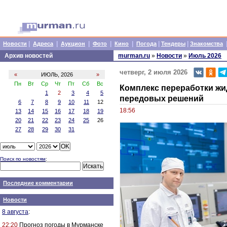
|
|
|
|
|
|
|
Новости
Адреса
Аукцион
Фото
Кино
Погода
Тендеры
Знакомства
Архив новостей
murman.ru
»
Новости
»
Июль 2026
четверг, 2 июля 2026
«
ИЮЛЬ, 2026
»
Пн
Вт
Ср
Чт
Пт
Сб
Вс
Комплекс переработки жи
1
2
3
4
5
передовых решений
6
7
8
9
10
11
12
18:56
13
14
15
16
17
18
19
20
21
22
23
24
25
26
27
28
29
30
31
Поиск по новостям
:
Последние комментарии
Новости
8 августа
:
22:20
Прогноз погоды в Мурманске