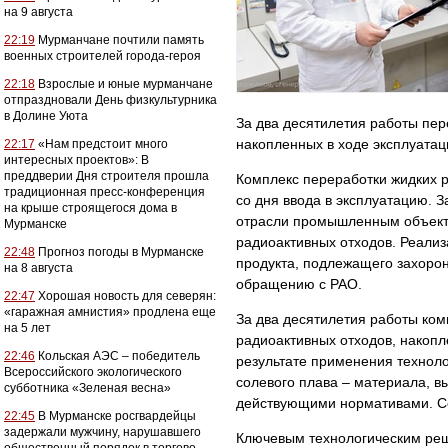
на 9 августа
22:19
Мурманчане почтили память
военных строителей города-героя
22:18
Взрослые и юные мурманчане
отпраздновали День физкультурника
в Долине Уюта
За два десятилетия работы пер
накопленных в ходе эксплуатац
22:17
«Нам предстоит много
интересных проектов»: В
преддверии Дня строителя прошла
Комплекс переработки жидких 
традиционная пресс-конференция
со дня ввода в эксплуатацию. 
на крыше строящегося дома в
отрасли промышленным объект
Мурманске
радиоактивных отходов. Реализ
22:48
Прогноз погоды в Мурманске
продукта, подлежащего захорон
на 8 августа
обращению с РАО.
22:47
Хорошая новость для северян:
«гаражная амнистия» продлена еще
За два десятилетия работы ком
на 5 лет
радиоактивных отходов, накопл
22:46
Кольская АЭС – победитель
результате применения техноло
Всероссийского экологического
солевого плава – материала, вы
субботника «Зеленая весна»
действующими нормативами. Се
22:45
В Мурманске росгвардейцы
задержали мужчину, нарушавшего
Ключевым технологическим реш