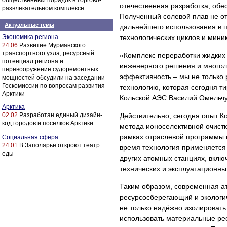
общественный порядок в торгово-
отечественная разработка, об
развлекательном комплексе
Полученный солевой плав не от
Актуальные темы
дальнейшего использования в 
Экономика региона
технологических циклов и мини
24.06
Развитие Мурманского
транспортного узла, ресурсный
«Комплекс переработки жидких 
потенциал региона и
инженерного решения и многоле
перевооружение судоремонтных
эффективность – мы не только 
мощностей обсудили на заседании
Госкомиссии по вопросам развития
технологию, которая сегодня т
Арктики
Кольской АЭС Василий Омельчу
Арктика
02.02
Разработан единый дизайн-
Действительно, сегодня опыт 
код городов и поселков Арктики
метода ионоселективной очист
рамках отраслевой программы 
Социальная сфера
24.01
В Заполярье откроют театр
время технология применяется
еды
других атомных станциях, вклю
технических и эксплуатационн
Таким образом, современная а
ресурсосберегающий и экологи
не только надёжно изолироват
использовать материальные рес