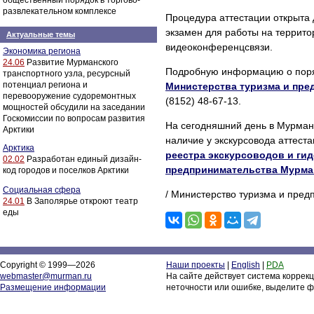
общественный порядок в торгово-
развлекательном комплексе
Процедура аттестации открыта 
экзамен для работы на террит
Актуальные темы
видеоконференцсвязи.
Экономика региона
24.06
Развитие Мурманского
Подробную информацию о поряд
транспортного узла, ресурсный
потенциал региона и
Министерства туризма и пре
перевооружение судоремонтных
(8152) 48-67-13.
мощностей обсудили на заседании
Госкомиссии по вопросам развития
На сегодняшний день в Мурманс
Арктики
наличие у экскурсовода аттест
Арктика
реестра экскурсоводов и ги
02.02
Разработан единый дизайн-
предпринимательства Мурма
код городов и поселков Арктики
Социальная сфера
/ Министерство туризма и пред
24.01
В Заполярье откроют театр
еды
Copyright © 1999—2026
Наши проекты
|
English
|
PDA
webmaster@murman.ru
На сайте действует система коррек
Размещение информации
неточности или ошибке, выделите ф