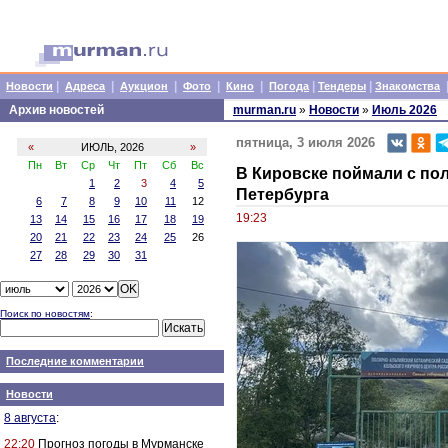
|
|
|
|
|
|
|
Новости
Адреса
Аукцион
Фото
Кино
Погода
Тендеры
Знакомства
Архив новостей
murman.ru
»
Новости
»
Июль 2026
пятница, 3 июля 2026
«
ИЮЛЬ, 2026
»
Пн
Вт
Ср
Чт
Пт
Сб
Вс
В Кировске поймали с по
1
2
3
4
5
Петербурга
6
7
8
9
10
11
12
19:23
13
14
15
16
17
18
19
20
21
22
23
24
25
26
27
28
29
30
31
Поиск по новостям
:
Последние комментарии
Новости
8 августа
:
22:20
Прогноз погоды в Мурманске