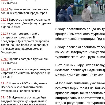
на 9 августа
22:19
Мурманчане почтили память
военных строителей города-героя
22:18
Взрослые и юные мурманчане
отпраздновали День физкультурника
в Долине Уюта
В ходе постоянного рейда на т
предпринимательства Мурманск
22:17
«Нам предстоит много
интересных проектов»: В
обязательной аттестации. Гид с
преддверии Дня строителя прошла
традиционная пресс-конференция
В ходе проверки специалист ве
на крыше строящегося дома в
из Санкт-Петербурга. Экскурси
Мурманске
туристического маршрута, охв
22:48
Прогноз погоды в Мурманске
на 8 августа
В отношении нарушителя возбуд
22:47
Хорошая новость для северян:
нелегала привлекут к админист
«гаражная амнистия» продлена еще
материалы в отношении компани
на 5 лет
«Обращаю внимание участников 
22:46
Кольская АЭС – победитель
Всероссийского экологического
без аттестации грозят не толь
субботника «Зеленая весна»
привлекающие таких специалист
22:45
В Мурманске росгвардейцы
оштрафованы в соответствии с
задержали мужчину, нарушавшего
отдела регулирования туристск