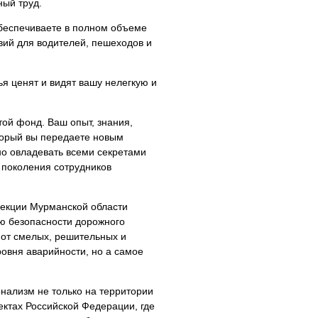
ный труд.
обеспечиваете в полном объеме
вий для водителей, пешеходов и
ья ценят и видят вашу нелегкую и
ой фонд. Ваш опыт, знания,
торый вы передаете новым
но овладевать всеми секретами
 поколения сотрудников
пекции Мурманской области
ю безопасности дорожного
 от смелых, решительных и
ровня аварийности, но а самое
нализм не только на территории
ъектах Российской Федерации, где