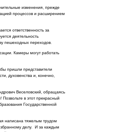
ачительные изменения, прежде
изацией процессов и расширением
ается ответственность за
уется деятельность
тву пешеходных переходов.
ации. Камеры могут работать
ужбы пришли представители
ти, духовенства и, конечно,
ндрович Веселовский, обращаясь
! Позвольте в этот прекрасный
образования Государственной
рая написана тяжелым трудом
избранному делу. И за каждым