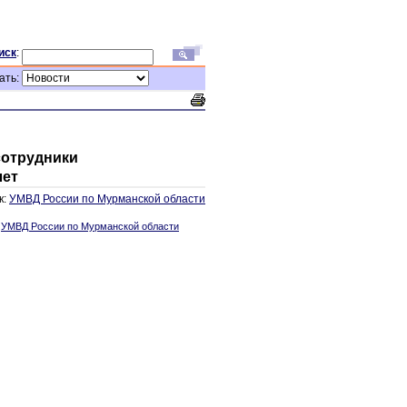
иск
:
ать:
сотрудники
лет
к:
УМВД России по Мурманской области
:
УМВД России по Мурманской области