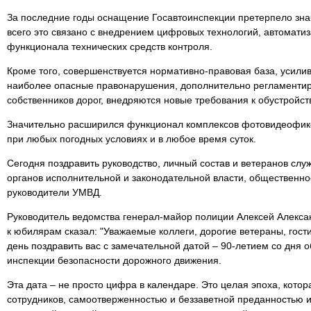
За последние годы оснащение Госавтоинспекции претерпело зн
всего это связано с внедрением цифровых технологий, автомат
функционала технических средств контроля.
Кроме того, совершенствуется нормативно-правовая база, усилив
наиболее опасные правонарушения, дополнительно регламентир
собственников дорог, внедряются новые требования к обустройс
Значительно расширился функционал комплексов фотовидеофикс
при любых погодных условиях и в любое время суток.
Сегодня поздравить руководство, личный состав и ветеранов сл
органов исполнительной и законодательной власти, общественнос
руководители УМВД.
Руководитель ведомства генерал-майор полиции Алексей Алекса
к юбилярам сказал: "Уважаемые коллеги, дорогие ветераны, гости
день поздравить вас с замечательной датой – 90-летием со дня 
инспекции безопасности дорожного движения.
Эта дата – не просто цифра в календаре. Это целая эпоха, кото
сотрудников, самоотверженностью и беззаветной преданностью 