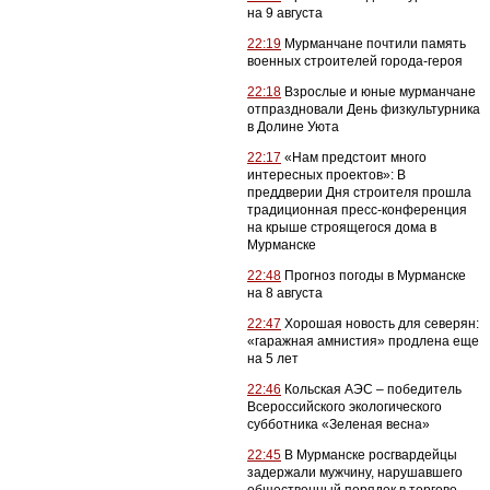
на 9 августа
22:19
Мурманчане почтили память
военных строителей города-героя
22:18
Взрослые и юные мурманчане
отпраздновали День физкультурника
в Долине Уюта
22:17
«Нам предстоит много
интересных проектов»: В
преддверии Дня строителя прошла
традиционная пресс-конференция
на крыше строящегося дома в
Мурманске
22:48
Прогноз погоды в Мурманске
на 8 августа
22:47
Хорошая новость для северян:
«гаражная амнистия» продлена еще
на 5 лет
22:46
Кольская АЭС – победитель
Всероссийского экологического
субботника «Зеленая весна»
22:45
В Мурманске росгвардейцы
задержали мужчину, нарушавшего