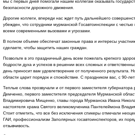
мы с первых дней помогали нашим коллегам оказывать государст
безопасности дорожного движения.
Дорогие коллеги, впереди нас ждет путь дальнейшего совершенст
убежден, что сотрудники мурманской Госавтоинспекции с честью 
всеми современными вызовами и угрозами.
В полном объеме обеспечат законные права и интересы участник
сделаете, чтобы защитить наших граждан.
Позвольте в это праздничный день всем пожелать крепкого здоро
бодрости духа и успехов в решении всех сложных и ответственны
день приносит вам удовлетворение от полученного результата. Н
области царит порядок и спокойствие. С праздником вас, с 90-ле
Теплые слова прозвучали и от первого заместителя губернатора
Демченко, первого заместителя председателя Мурманской обла
Владимировича Мищенко, главы города Мурманска Ивана Никола
настоятеля храма Святого великомученика Пантелеймона Влад
Стоит отметить, что все без исключения спикеры отмечали неоц
ГАИ, профессионализм Заполярных госавтоинспекторов, их поряд
отзывчивость.