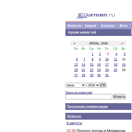
|
|
|
|
Новости
Адреса
Аукцион
Фото
Архив новостей
«
ИЮЛЬ, 2026
»
Пн
Вт
Ср
Чт
Пт
Сб
Вс
1
2
3
4
5
6
7
8
9
10
11
12
13
14
15
16
17
18
19
20
21
22
23
24
25
26
27
28
29
30
31
Поиск по новостям
:
Последние комментарии
Новости
8 августа
:
22:20
Прогноз погоды в Мурманске