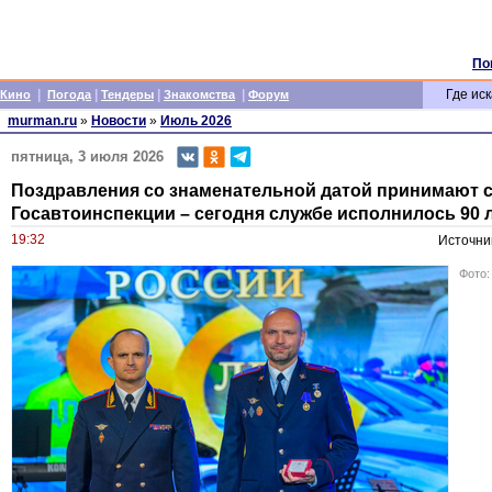
По
|
|
|
|
Где иск
Кино
Погода
Тендеры
Знакомства
Форум
murman.ru
»
Новости
»
Июль 2026
пятница, 3 июля 2026
Поздравления со знаменательной датой принимают 
Госавтоинспекции – сегодня службе исполнилось 90 
19:32
Источни
Фото