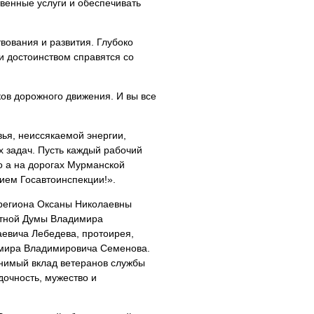
венные услуги и обеспечивать
вования и развития. Глубоко
и достоинством справятся со
ов дорожного движения. И вы все
вья, неиссякаемой энергии,
х задач. Пусть каждый рабочий
о а на дорогах Мурманской
тием Госавтоинспекции!».
 региона Оксаны Николаевны
стной Думы Владимира
евича Лебедева, протоирея,
имира Владимировича Семенова.
енимый вклад ветеранов службы
очность, мужество и