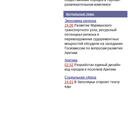
общественный порядок в торгово-
развлекательном комплексе
Актуальные темы
Экономика региона
24.06
Развитие Мурманского
транспортного узла, ресурсный
потенциал региона и
перевооружение судоремонтных
мощностей обсудили на заседании
Госкомиссии по вопросам развития
Арктики
Арктика
02.02
Разработан единый дизайн-
код городов и поселков Арктики
Социальная сфера
24.01
В Заполярье откроют театр
еды