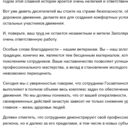
годом этой славной истории кроется очень нелегкий и ответствен
Вот уже девять десятилетий вы стоите на страже безопасности, 
дорожное движение, делаете все для создания комфортных усло
остальных участников движения.
И, поверьте, ваш труд не остается незаметным и жители Заполяр
очень ответственную работу.
Особые слова благодарности – нашим ветеранам. Вы – наш золот
традиции, конечно же, являются тем бесценным материалом, ко
поколениям сотрудников. Ваше наставничество позволяет успеш
профессионального мастерства, а вклад в становление молодого
невозможно переоценить.
Сегодня мы с уверенностью говорим, что сотрудники Госавтоинс
выполняют в полном объеме весь комплекс задач по обеспечени
движения. Но мы должны понимать, что от вашей оперативности,
своевременных действий зачастую зависит не только снижение у
главное – жизнь здоровье людей.
Должен отметить, что сотрудники демонстрируют свой профессио
региона, но и далеко за его пределами, в том числе в новых суб