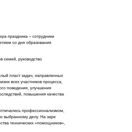
ера праздника – сотрудники
етием со дня образования
в семей, руководство
лый пласт задач, направленных
изни всех участников процесса,
ного поведения, улучшения
последствий, повышения качества
 отличались профессионализмом,
ю выбранному делу. На заре
ества технических «помощников»,