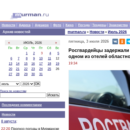
|
|
|
|
|
|
|
Новости
Адреса
Аукцион
Фото
Кино
Погода
Тендеры
Знакомства
Архив новостей
murman.ru
»
Новости
»
Июль 2026
пятница, 3 июля 2026
«
ИЮЛЬ, 2026
»
Пн
Вт
Ср
Чт
Пт
Сб
Вс
Росгвардейцы задержали
1
2
3
4
5
одном из отелей областно
6
7
8
9
10
11
12
19:34
13
14
15
16
17
18
19
20
21
22
23
24
25
26
27
28
29
30
31
Поиск по новостям
:
Последние комментарии
Новости
8 августа
:
22:20
Прогноз погоды в Мурманске