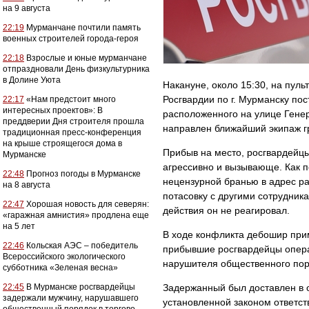
на 9 августа
22:19
Мурманчане почтили память
военных строителей города-героя
22:18
Взрослые и юные мурманчане
отпраздновали День физкультурника
в Долине Уюта
Накануне, около 15:30, на пул
Росгвардии по г. Мурманску пос
22:17
«Нам предстоит много
интересных проектов»: В
расположенного на улице Гене
преддверии Дня строителя прошла
направлен ближайший экипаж г
традиционная пресс-конференция
на крыше строящегося дома в
Прибыв на место, росгвардейцы
Мурманске
агрессивно и вызывающе. Как п
22:48
Прогноз погоды в Мурманске
нецензурной бранью в адрес ра
на 8 августа
потасовку с другими сотрудник
22:47
Хорошая новость для северян:
действия он не реагировал.
«гаражная амнистия» продлена еще
на 5 лет
В ходе конфликта дебошир при
22:46
Кольская АЭС – победитель
прибывшие росгвардейцы опера
Всероссийского экологического
нарушителя общественного пор
субботника «Зеленая весна»
22:45
В Мурманске росгвардейцы
Задержанный был доставлен в 
задержали мужчину, нарушавшего
установленной законом ответст