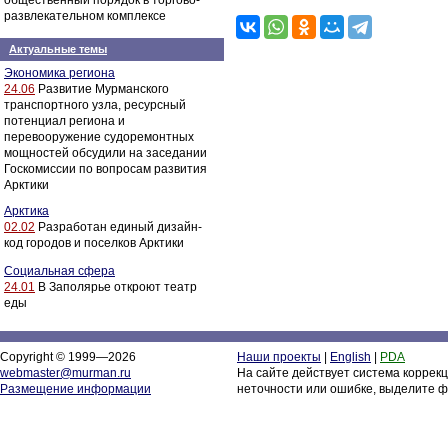
общественный порядок в торгово-
развлекательном комплексе
Актуальные темы
Экономика региона
24.06
Развитие Мурманского
транспортного узла, ресурсный
потенциал региона и
перевооружение судоремонтных
мощностей обсудили на заседании
Госкомиссии по вопросам развития
Арктики
Арктика
02.02
Разработан единый дизайн-
код городов и поселков Арктики
Социальная сфера
24.01
В Заполярье откроют театр
еды
Copyright © 1999—2026
Наши проекты
|
English
|
PDA
webmaster@murman.ru
На сайте действует система коррек
Размещение информации
неточности или ошибке, выделите ф