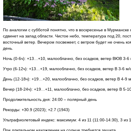
По аналогии с субботой понятно, что в воскресенье в Мурманске 
сдвинет на запад области. Чистое небо, температура под 20, п
восточный ветер. Вечером посвежеет, с ветром будет не очень к
день.
Ночь (0-6ч): +13…+10, малооблачно, без осадков, ветер ВЮВ 3-6 
Утро (6-12ч): +13…+19, малооблачно, без осадков, ветер В 3-6 м/
День (12-18ч): +19…+20, малооблачно, без осадков, ветер В 4-9 м
Вечер (18-24ч): +19…+11, малооблачно, без осадков, ветер В 5-10
Продолжительность дня: 24:00 – полярный день
Рекорды: +30.9 (2023); +2.7 (1943)
Ультрафиолетовый индекс: максимум: 4 из 11 (11:00-14:30), 3 из 1
При длительном нахождении на солнце требуется защита.