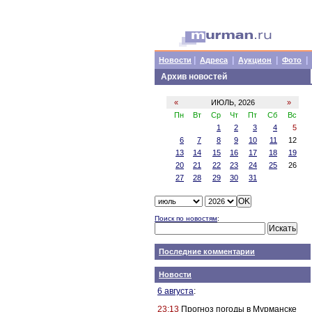
|
|
|
|
Новости
Адреса
Аукцион
Фото
Архив новостей
«
ИЮЛЬ, 2026
»
Пн
Вт
Ср
Чт
Пт
Сб
Вс
1
2
3
4
5
6
7
8
9
10
11
12
13
14
15
16
17
18
19
20
21
22
23
24
25
26
27
28
29
30
31
Поиск по новостям
:
Последние комментарии
Новости
6 августа
:
23:13
Прогноз погоды в Мурманске