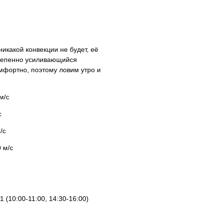
никакой конвекции не будет, её
остепенно усиливающийся
омфортно, поэтому ловим утро и
м/с
с
/с
 м/с
1 (10:00-11:00, 14:30-16:00)