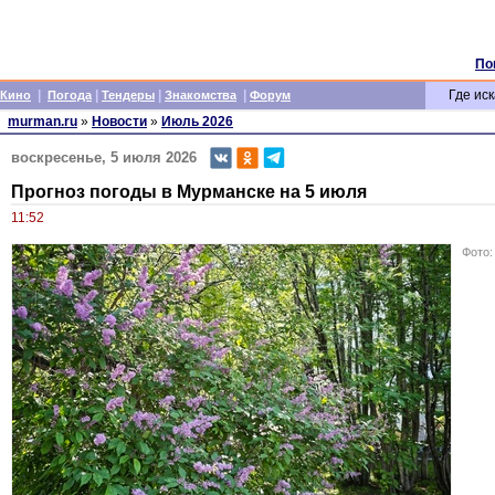
По
|
|
|
|
Где иск
Кино
Погода
Тендеры
Знакомства
Форум
murman.ru
»
Новости
»
Июль 2026
воскресенье, 5 июля 2026
Прогноз погоды в Мурманске на 5 июля
11:52
Фото: