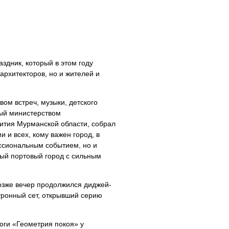
дник, который в этом году
архитекторов, но и жителей и
вом встреч, музыки, детского
ный министерством
вития Мурманской области, собрал
и и всех, кому важен город, в
ессиональным событием, но и
ый портовый город с сильным
позже вечер продолжился диджей-
тронный сет, открывший серию
оги «Геометрия покоя» у