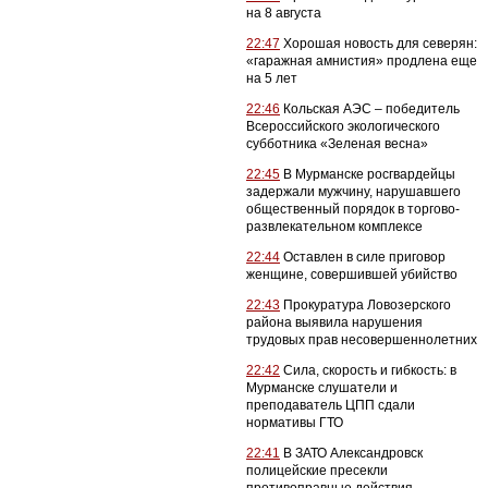
на 8 августа
22:47
Хорошая новость для северян:
«гаражная амнистия» продлена еще
на 5 лет
22:46
Кольская АЭС – победитель
Всероссийского экологического
субботника «Зеленая весна»
22:45
В Мурманске росгвардейцы
задержали мужчину, нарушавшего
общественный порядок в торгово-
развлекательном комплексе
22:44
Оставлен в силе приговор
женщине, совершившей убийство
22:43
Прокуратура Ловозерского
района выявила нарушения
трудовых прав несовершеннолетних
22:42
Сила, скорость и гибкость: в
Мурманске слушатели и
преподаватель ЦПП сдали
нормативы ГТО
22:41
В ЗАТО Александровск
полицейские пресекли