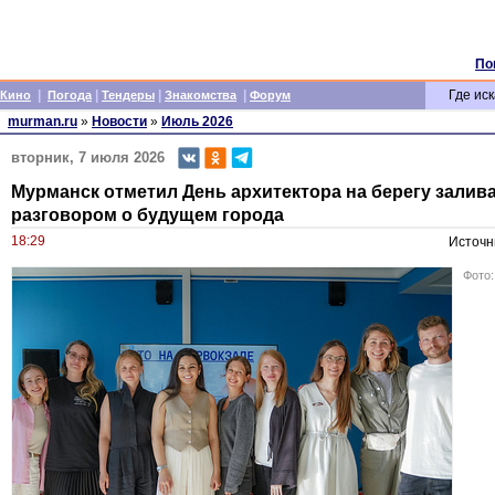
По
|
|
|
|
Где иск
Кино
Погода
Тендеры
Знакомства
Форум
murman.ru
»
Новости
»
Июль 2026
вторник, 7 июля 2026
Мурманск отметил День архитектора на берегу залива
разговором о будущем города
18:29
Источн
Фото