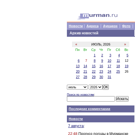
|
|
|
|
Новости
Адреса
Аукцион
Фото
Архив новостей
«
ИЮЛЬ, 2026
»
Пн
Вт
Ср
Чт
Пт
Сб
Вс
1
2
3
4
5
6
7
8
9
10
11
12
13
14
15
16
17
18
19
20
21
22
23
24
25
26
27
28
29
30
31
Поиск по новостям
:
Последние комментарии
Новости
7 августа
:
22:48
Прогноз погоды в Мурманске