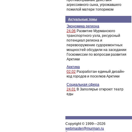
противоправные действия
агрессивного сына, угрожавшего
пожилой матери топориком
Актуальные темы
Экономика региона
24.06
Развитие Мурманского
транспортного узла, ресурсный
потенциал региона и
перевооружение судоремонтных
мощностей обсудили на заседании
Госкомиссии по вопросам развития
Арктики
Арктика
02.02
Разработан единый дизайн-
код городов и поселков Арктики
Социальная сфера
24.01
В Заполярье откроют театр
еды
Copyright © 1999—2026
webmaster@murman.ru