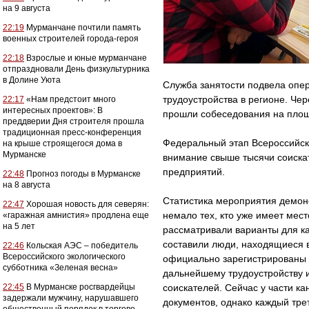
на 9 августа
22:19
Мурманчане почтили память
военных строителей города-героя
22:18
Взрослые и юные мурманчане
отпраздновали День физкультурника
в Долине Уюта
Служба занятости подвела опе
трудоустройства в регионе. Че
22:17
«Нам предстоит много
интересных проектов»: В
прошли собеседования на площ
преддверии Дня строителя прошла
традиционная пресс-конференция
Федеральный этап Всероссийск
на крыше строящегося дома в
Мурманске
внимание свыше тысячи соискат
предприятий.
22:48
Прогноз погоды в Мурманске
на 8 августа
Статистика мероприятия демон
22:47
Хорошая новость для северян:
немало тех, кто уже имеет мес
«гаражная амнистия» продлена еще
на 5 лет
рассматривали варианты для к
составили люди, находящиеся в
22:46
Кольская АЭС – победитель
Всероссийского экологического
официально зарегистрированы 
субботника «Зеленая весна»
дальнейшему трудоустройству 
22:45
В Мурманске росгвардейцы
соискателей. Сейчас у части 
задержали мужчину, нарушавшего
документов, однако каждый трет