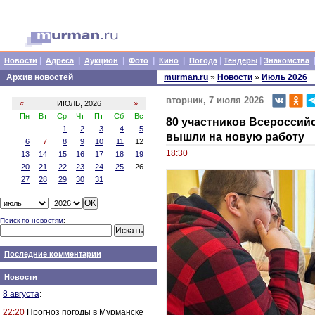
|
|
|
|
|
|
|
Новости
Адреса
Аукцион
Фото
Кино
Погода
Тендеры
Знакомства
Архив новостей
murman.ru
»
Новости
»
Июль 2026
вторник, 7 июля 2026
«
ИЮЛЬ, 2026
»
Пн
Вт
Ср
Чт
Пт
Сб
Вс
80 участников Всероссий
1
2
3
4
5
вышли на новую работу
6
7
8
9
10
11
12
18:30
13
14
15
16
17
18
19
20
21
22
23
24
25
26
27
28
29
30
31
Поиск по новостям
:
Последние комментарии
Новости
8 августа
:
22:20
Прогноз погоды в Мурманске