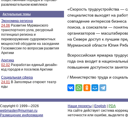
общественный порядок в торгово-
развлекательном комплексе
«Скорость трудоустройства — с
Актуальные темы
специалистов выходят на работ
Экономика региона
совпадение интересов бизнеса 
24.06
Развитие Мурманского
поиска, а соискатели — понятн
транспортного узла, ресурсный
организаторов — масштабирова
потенциал региона и
на Севере доступ к лучшим пр
перевооружение судоремонтных
мощностей обсудили на заседании
Мурманской области Юлия Ряб
Госкомиссии по вопросам развития
Арктики
Всероссийская ярмарка трудоус
Арктика
года она входит в национальны
02.02
Разработан единый дизайн-
повышение доступности занято
код городов и поселков Арктики
/ Министерство труда и социал
Социальная сфера
24.01
В Заполярье откроют театр
еды
Copyright © 1999—2026
Наши проекты
|
English
|
PDA
webmaster@murman.ru
На сайте действует система коррек
Размещение информации
неточности или ошибке, выделите ф