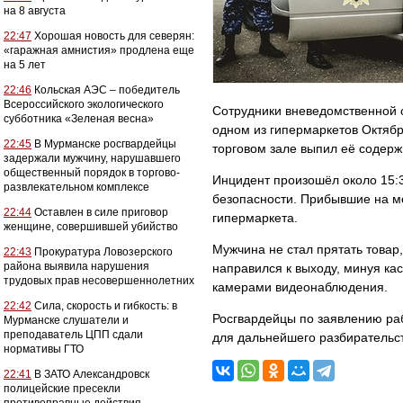
на 8 августа
22:47
Хорошая новость для северян:
«гаражная амнистия» продлена еще
на 5 лет
22:46
Кольская АЭС – победитель
Всероссийского экологического
Сотрудники вневедомственной 
субботника «Зеленая весна»
одном из гипермаркетов Октябр
22:45
В Мурманске росгвардейцы
торговом зале выпил её содерж
задержали мужчину, нарушавшего
общественный порядок в торгово-
Инцидент произошёл около 15:3
развлекательном комплексе
безопасности. Прибывшие на м
22:44
Оставлен в силе приговор
гипермаркета.
женщине, совершившей убийство
Мужчина не стал прятать товар,
22:43
Прокуратура Ловозерского
района выявила нарушения
направился к выходу, минуя ка
трудовых прав несовершеннолетних
камерами видеонаблюдения.
22:42
Сила, скорость и гибкость: в
Росгвардейцы по заявлению ра
Мурманске слушатели и
преподаватель ЦПП сдали
для дальнейшего разбирательс
нормативы ГТО
22:41
В ЗАТО Александровск
полицейские пресекли