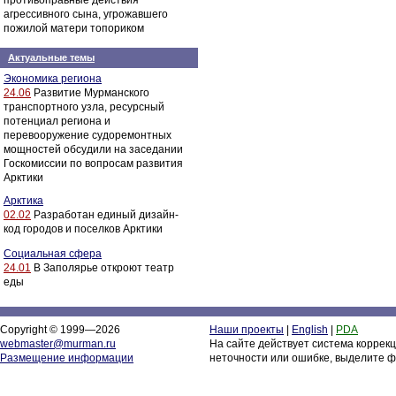
противоправные действия
агрессивного сына, угрожавшего
пожилой матери топориком
Актуальные темы
Экономика региона
24.06
Развитие Мурманского
транспортного узла, ресурсный
потенциал региона и
перевооружение судоремонтных
мощностей обсудили на заседании
Госкомиссии по вопросам развития
Арктики
Арктика
02.02
Разработан единый дизайн-
код городов и поселков Арктики
Социальная сфера
24.01
В Заполярье откроют театр
еды
Copyright © 1999—2026
Наши проекты
|
English
|
PDA
webmaster@murman.ru
На сайте действует система коррек
Размещение информации
неточности или ошибке, выделите ф