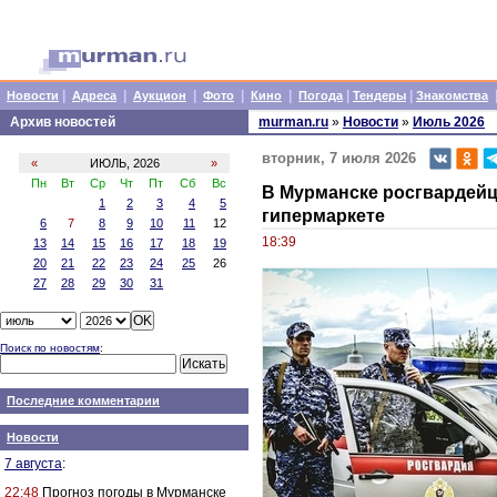
|
|
|
|
|
|
|
Новости
Адреса
Аукцион
Фото
Кино
Погода
Тендеры
Знакомства
Архив новостей
murman.ru
»
Новости
»
Июль 2026
вторник, 7 июля 2026
«
ИЮЛЬ, 2026
»
Пн
Вт
Ср
Чт
Пт
Сб
Вс
В Мурманске росгвардейц
1
2
3
4
5
гипермаркете
6
7
8
9
10
11
12
18:39
13
14
15
16
17
18
19
20
21
22
23
24
25
26
27
28
29
30
31
Поиск по новостям
:
Последние комментарии
Новости
7 августа
:
22:48
Прогноз погоды в Мурманске