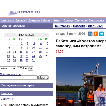
|
|
|
|
|
|
|
Новости
Адреса
Аукцион
Фото
Кино
Погода
Тендеры
Знакомства
Архив новостей
murman.ru
»
Новости
»
Июль 2026
среда, 8 июля 2026
«
ИЮЛЬ, 2026
»
Пн
Вт
Ср
Чт
Пт
Сб
Вс
Работники «Колатомэнерг
1
2
3
4
5
заповедным островам»
6
7
8
9
10
11
12
19:06
13
14
15
16
17
18
19
20
21
22
23
24
25
26
27
28
29
30
31
Поиск по новостям
:
Последние комментарии
Новости
7 августа
:
22:48
Прогноз погоды в Мурманске