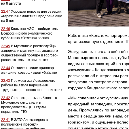
на 8 августа
22:47
Хорошая новость для северян:
«гаражная амнистия» продлена еще
на 5 лет
22:46
Кольская АЭС – победитель
Всероссийского экологического
Работники «Колатомэнергоремо
субботника «Зеленая весна»
организованную отделением П
22:45
В Мурманске росгвардейцы
задержали мужчину, нарушавшего
Экскурсия включала в себя обз
общественный порядок в торгово-
Монастырского наволока, губы 
развлекательном комплексе
видам лесных акваторий на го
22:44
Оставлен в силе приговор
«жемчужине» Кандалакшского з
женщине, совершившей убийство
рассказала об интересном рас
22:43
Прокуратура Ловозерского
экскурсию по экотропе острова
района выявила нарушения
кордонов Кандалакшского запов
трудовых прав несовершеннолетних
«Мы совершили экскурсионную 
22:42
Сила, скорость и гибкость: в
Мурманске слушатели и
природный заповедник, посети
преподаватель ЦПП сдали
день. Прогулялись по заповедн
нормативы ГТО
место в сердце заняли виды, о
22:41
В ЗАТО Александровск
горизонтом, и ощущение полного
полицейские пресекли
хочет увидеть нетронутые уголк