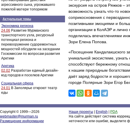
противоправные действия
агрессивного сына, угрожавшего
экскурсия на остров Ряжков – э
пожилой матери топориком
возможность узнать что-то ново
соприкосновения с первозданно
Актуальные темы
позитивными эмоциями и боль
Экономика региона
организации в КолАЭР и лично 
24.06
Развитие Мурманского
транспортного узла, ресурсный
поделилась впечатлениями инж
потенциал региона и
Зори Елена Попова.
перевооружение судоремонтных
мощностей обсудили на заседании
«Посещение Кандалакшского зап
Госкомиссии по вопросам развития
уникальной экосистеме, узнать 
Арктики
способствуют бережному отно
Арктика
к нашим природным богатствам
02.02
Разработан единый дизайн-
код городов и поселков Арктики
даёт заряд бодрости и хорошег
городе Полярные Зори Егор Бе
Социальная сфера
24.01
В Заполярье откроют театр
еды
Copyright © 1999—2026
Наши проекты
|
English
|
PDA
webmaster@murman.ru
На сайте действует система коррек
Размещение информации
неточности или ошибке, выделите ф