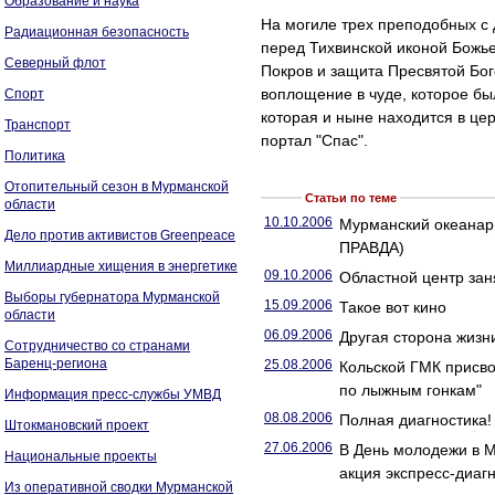
Образование и наука
На могиле трех преподобных с
Радиационная безопасность
перед Тихвинской иконой Божь
Северный флот
Покров и защита Пресвятой Бо
воплощение в чуде, которое бы
Спорт
которая и ныне находится в це
Транспорт
портал "Спас".
Политика
Отопительный сезон в Мурманской
Статьи по теме
области
10.10.2006
Мурманский океанари
Дело против активистов Greenpeace
ПРАВДА)
Миллиардные хищения в энергетике
09.10.2006
Областной центр заня
Выборы губернатора Мурманской
15.09.2006
Такое вот кино
области
06.09.2006
Другая сторона жизн
Сотрудничество со странами
Баренц-региона
25.08.2006
Кольской ГМК присв
по лыжным гонкам"
Информация пресс-службы УМВД
08.08.2006
Полная диагностика!
Штокмановский проект
27.06.2006
В День молодежи в М
Национальные проекты
акция экспресс-диаг
Из оперативной сводки Мурманской