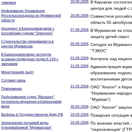
20.06.2006
В Кировске состояло
таможни
центра для людей с
Информация Управления
Россельхознадзора по Мурманской
20.06.2006
Совместное российск
области
область 55 автобусо
Инцидент в Баренцевом море с
07.06.2006
В Мурманске на пло
российским судном "Электрон"
защиту детей-сирот
Строительство гипермаркета в
05.06.2006
Сегодня из Мурманск
центре Мурманска
"ТЭКОС"
В Баренцевом море затонула
01.06.2006
Контроль над нацио
атомная подводная лодка К-159 с
экипажем
31.05.2006
Администрация мурма
Монетизация льгот
образованию подпис
воспитанникам детск
Сотовая связь
31.05.2006
ОАО "Апатит" и Киро
Повременка
"Норвежская народна
Рыболовецкое судно "Малахит"
"Мурман")
потерпело крушение в Баренцевом
море
30.05.2006
ОАО "Апатит" закупи
Выборы в Государственную Думу РФ
29.05.2006
Пожарная ситуация в
25.05.2006
Загрязнение питьевой воды
По мнению властей,
птицефабрикой "Мурманская"
"переселенцев" (ГТР