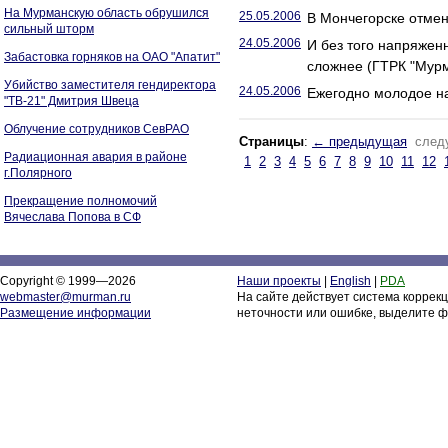
На Мурманскую область обрушился
25.05.2006
В Мончегорске отме
сильный шторм
24.05.2006
И без того напряжен
Забастовка горняков на ОАО "Апатит"
сложнее (ГТРК "Мур
Убийство заместителя гендиректора
24.05.2006
Ежегодно молодое н
"ТВ-21" Дмитрия Швеца
Облучение сотрудников СевРАО
Страницы
:
← предыдущая
след
Радиационная авария в районе
1
2
3
4
5
6
7
8
9
10
11
12
г.Полярного
Прекращение полномочий
Вячеслава Попова в СФ
Copyright © 1999—2026
Наши проекты
|
English
|
PDA
webmaster@murman.ru
На сайте действует система коррек
Размещение информации
неточности или ошибке, выделите ф