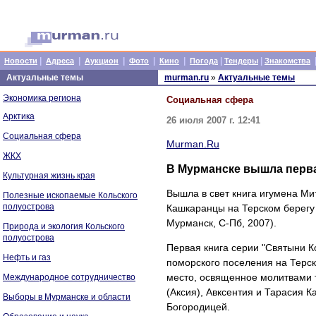
|
|
|
|
|
|
|
Новости
Адреса
Аукцион
Фото
Кино
Погода
Тендеры
Знакомства
Актуальные темы
murman.ru
»
Актуальные темы
Экономика региона
Социальная сфера
Арктика
26 июля 2007 г. 12:41
Социальная сфера
Murman.Ru
ЖКХ
В Мурманске вышла перва
Культурная жизнь края
Вышла в свет книга игумена Ми
Полезные ископаемые Кольского
полуострова
Кашкаранцы на Терском берегу 
Мурманск, С-Пб, 2007).
Природа и экология Кольского
полуострова
Первая книга серии "Святыни К
Нефть и газ
поморского поселения на Терск
место, освященное молитвами 
Международное сотрудничество
(Аксия), Авксентия и Тарасия 
Выборы в Мурманске и области
Богородицей.