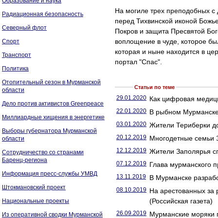
Образование и наука
На могиле трех преподобных с
Радиационная безопасность
перед Тихвинской иконой Божь
Северный флот
Покров и защита Пресвятой Бо
воплощение в чуде, которое бы
Спорт
которая и ныне находится в це
Транспорт
портал "Спас".
Политика
Отопительный сезон в Мурманской
Статьи по теме
области
29.01.2020
Как цифровая медици
Дело против активистов Greenpeace
22.01.2020
В рыбном Мурманске 
Миллиардные хищения в энергетике
03.01.2020
Жители Териберки до
Выборы губернатора Мурманской
20.12.2019
Многодетные семьи З
области
12.12.2019
Жители Заполярья сп
Сотрудничество со странами
Баренц-региона
07.12.2019
Глава мурманского 
Информация пресс-службы УМВД
13.11.2019
В Мурманске разрабо
Штокмановский проект
08.10.2019
На арестованных за 
(Российская газета)
Национальные проекты
26.09.2019
Мурманские моряки г
Из оперативной сводки Мурманской