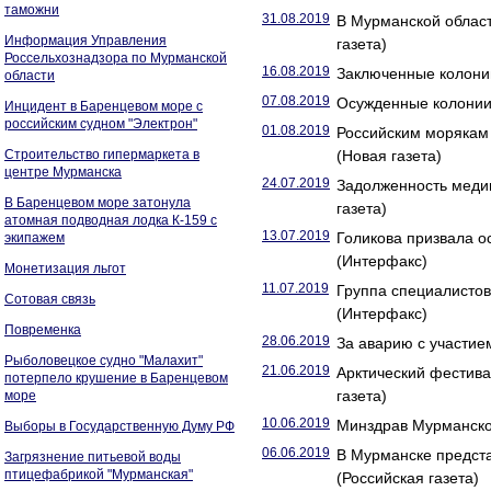
таможни
31.08.2019
В Мурманской облас
Информация Управления
газета)
Россельхознадзора по Мурманской
16.08.2019
Заключенные колонии
области
07.08.2019
Осужденные колонии 
Инцидент в Баренцевом море с
российским судном "Электрон"
01.08.2019
Российским морякам 
Строительство гипермаркета в
(Новая газета)
центре Мурманска
24.07.2019
Задолженность медиц
В Баренцевом море затонула
газета)
атомная подводная лодка К-159 с
13.07.2019
Голикова призвала о
экипажем
(Интерфакс)
Монетизация льгот
11.07.2019
Группа специалистов
Сотовая связь
(Интерфакс)
Повременка
28.06.2019
За аварию с участием
Рыболовецкое судно "Малахит"
21.06.2019
Арктический фестива
потерпело крушение в Баренцевом
газета)
море
10.06.2019
Минздрав Мурманской
Выборы в Государственную Думу РФ
06.06.2019
В Мурманске предста
Загрязнение питьевой воды
птицефабрикой "Мурманская"
(Российская газета)