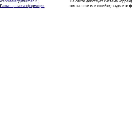
webmaster@murman.ru
На сайте действует система коррек
Размещение информации
неточности или ошибке, выделите ф