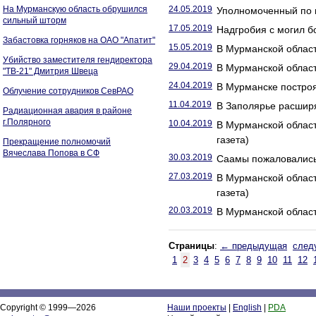
На Мурманскую область обрушился
24.05.2019
Уполномоченный по п
сильный шторм
17.05.2019
Надгробия с могил б
Забастовка горняков на ОАО "Апатит"
15.05.2019
В Мурманской област
Убийство заместителя гендиректора
29.04.2019
В Мурманской област
"ТВ-21" Дмитрия Швеца
24.04.2019
В Мурманске построя
Облучение сотрудников СевРАО
11.04.2019
В Заполярье расширя
Радиационная авария в районе
г.Полярного
10.04.2019
В Мурманской област
газета)
Прекращение полномочий
Вячеслава Попова в СФ
30.03.2019
Саамы пожаловались
27.03.2019
В Мурманской област
газета)
20.03.2019
В Мурманской област
Страницы
:
← предыдущая
след
1
2
3
4
5
6
7
8
9
10
11
12
Copyright © 1999—2026
Наши проекты
|
English
|
PDA