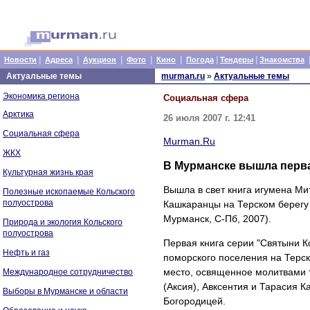
|
|
|
|
|
|
|
Новости
Адреса
Аукцион
Фото
Кино
Погода
Тендеры
Знакомства
Актуальные темы
murman.ru
»
Актуальные темы
Экономика региона
Социальная сфера
Арктика
26 июля 2007 г. 12:41
Социальная сфера
Murman.Ru
ЖКХ
В Мурманске вышла перва
Культурная жизнь края
Вышла в свет книга игумена Ми
Полезные ископаемые Кольского
полуострова
Кашкаранцы на Терском берегу 
Мурманск, С-Пб, 2007).
Природа и экология Кольского
полуострова
Первая книга серии "Святыни К
Нефть и газ
поморского поселения на Терск
место, освященное молитвами 
Международное сотрудничество
(Аксия), Авксентия и Тарасия 
Выборы в Мурманске и области
Богородицей.