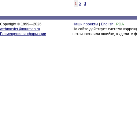
1
2
3
Copyright © 1999—2026
Наши проекты
|
English
|
PDA
webmaster@murman.ru
На сайте действует система коррек
Размещение информации
неточности или ошибке, выделите ф