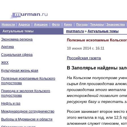
|
|
|
|
|
|
|
Новости
Адреса
Аукцион
Фото
Кино
Погода
Тендеры
Знакомства
Актуальные темы
murman.ru
»
Актуальные темы
Экономика региона
Полезные ископаемые Кольског
Арктика
10 июня 2014 г. 16:11
Социальная сфера
Российская газета
ЖКХ
В Заполярье найдены за
Культурная жизнь края
На Кольском полуострове уче
Полезные ископаемые Кольского
полуострова
сырья для производства алюмин
производства этого металла 
Природа и экология Кольского
месторождений позволит оте
полуострова
ресурсную базу и перестать 
Нефть и газ
Россия занимает второе место 
Международное сотрудничество
этого металла в год, или 12,5 
Выборы в Мурманске и области
алюминия служит глинозем, кот