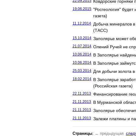
22.09.2015
Ковдорские горняки 
19.06.2015
"Росгеология" будет 
газета)
11.12.2014
Добыча минералов в 
(ТАСС)
15.10.2014
Заполярье может об
21.07.2014
Олений Ручей не спр
10.06.2014
В Заполярье найдены
10.06.2014
В Заполярье займутс
25.03.2014
Для добычи золота в
18.02.2014
В Заполярье заработ
(Российская газета)
22.11.2013
Финансирование геол
21.11.2013
В Мурманской област
21.11.2013
Заполярье обеспечит
21.11.2013
Залежи платины и па
Страницы
:
← предыдущая
след