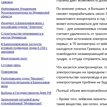
глубина дает возможность добы
таможни
По мнению ученых, в Больших К
Информация Управления
Россельхознадзора по Мурманской
сможет перерабатывать около 3
области
кианитового концентрата в год
Инцидент в Баренцевом море с
может использоваться для прои
российским судном "Электрон"
тонн – для алюминиевых сплав
считают удаленность от трансп
Строительство гипермаркета в
центре Мурманска
отсутствия источников электроэ
первых, в 70 километрах от ке
В Баренцевом море затонула
атомная подводная лодка К-159 с
находится поселок Гремиха, в 
экипажем
освободился незамерзающий мор
Монетизация льгот
тундре, а оттуда отправлять м
Сотовая связь
Что касается электроэнергии, 
Повременка
электростанции на природном г
строительстве газопровода в ре
Рыболовецкое судно "Малахит"
электростанции проблем не буд
потерпело крушение в Баренцевом
море
Полный объем месторождения,
Выборы в Государственную Думу РФ
– Кроме того, кейвские кианиты
Загрязнение питьевой воды
птицефабрикой "Мурманская"
такие вещества, как селен, иль