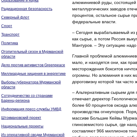
Образование и наука
алюминиевой руды, состоящей 
металлургических заводов оте
Радиационная безопасность
процентов, остальное сырье п
Северный флот
федеральные власти.
Спорт
– Сегодня вырабатываемый из 
Транспорт
как сырье, а потом Россия вык
Политика
Мантуров. – Эту ситуацию надо
Отопительный сезон в Мурманской
Главной проблемой алюминиевой
области
мало, и находятся они, как пра
Дело против активистов Greenpeace
месторождения бокситов ничтож
Миллиардные хищения в энергетике
огромны. Но алюминия в них ма
дороговизну которой так часто
Выборы губернатора Мурманской
области
– Альтернативным сырьем для п
Сотрудничество со странами
отмечает директор Геологическ
Баренц-региона
более 60 процентов оксида алю
Информация пресс-службы УМВД
производства огнеупоров. Поря
Штокмановский проект
массиве Большие Кейвы Мурман
глиноземистого сырья, где нах
Национальные проекты
составляют 966 миллионов тонн
Из оперативной сводки Мурманской