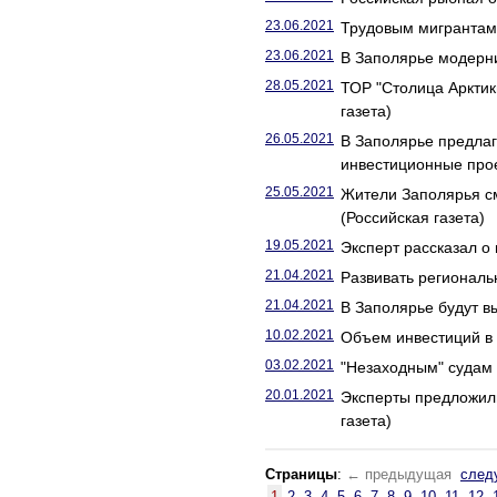
23.06.2021
Трудовым мигрантам у
23.06.2021
В Заполярье модерни
28.05.2021
ТОР "Столица Арктик
газета)
26.05.2021
В Заполярье предлаг
инвестиционные прое
25.05.2021
Жители Заполярья см
(Российская газета)
19.05.2021
Эксперт рассказал о 
21.04.2021
Развивать региональ
21.04.2021
В Заполярье будут в
10.02.2021
Объем инвестиций в 
03.02.2021
"Незаходным" судам 
20.01.2021
Эксперты предложил
газета)
Страницы
:
← предыдущая
след
1
2
3
4
5
6
7
8
9
10
11
12