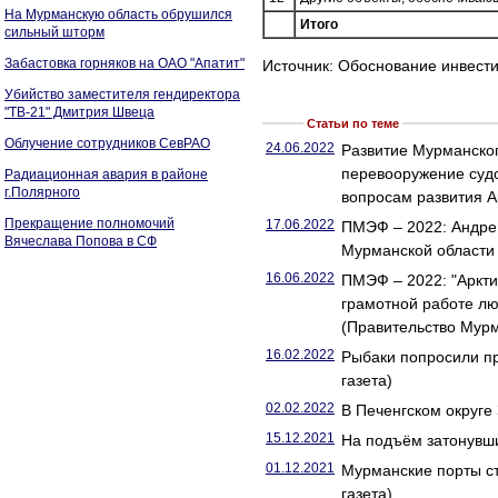
На Мурманскую область обрушился
Итого
сильный шторм
Забастовка горняков на ОАО "Апатит"
Источник: Обоснование инвести
Убийство заместителя гендиректора
"ТВ-21" Дмитрия Швеца
Статьи по теме
Облучение сотрудников СевРАО
24.06.2022
Развитие Мурманског
перевооружение суд
Радиационная авария в районе
г.Полярного
вопросам развития А
Прекращение полномочий
17.06.2022
ПМЭФ – 2022: Андре
Вячеслава Попова в СФ
Мурманской области 
16.06.2022
ПМЭФ – 2022: "Аркти
грамотной работе лю
(Правительство Мурм
16.02.2022
Рыбаки попросили пр
газета)
02.02.2022
В Печенгском округе
15.12.2021
На подъём затонувши
01.12.2021
Мурманские порты ст
газета)