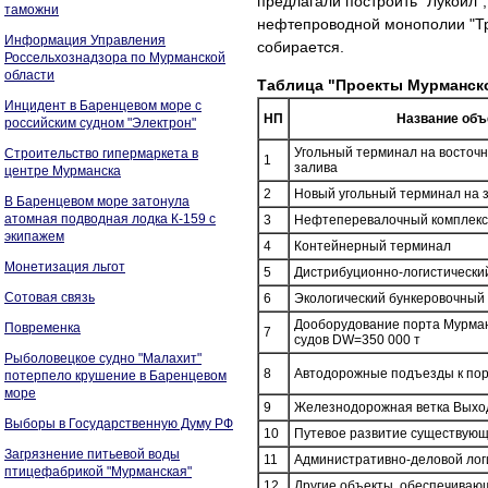
предлагали построить "Лукойл"
таможни
нефтепроводной монополии "Тр
Информация Управления
собирается.
Россельхознадзора по Мурманской
области
Таблица "Проекты Мурманско
Инцидент в Баренцевом море с
НП
Название объ
российским судном "Электрон"
Угольный терминал на восточн
Строительство гипермаркета в
1
залива
центре Мурманска
2
Новый угольный терминал на 
В Баренцевом море затонула
атомная подводная лодка К-159 с
3
Нефтеперевалочный комплекс 
экипажем
4
Контейнерный терминал
Монетизация льгот
5
Дистрибуционно-логистически
Сотовая связь
6
Экологический бункеровочный
Дооборудование порта Мурман
Повременка
7
судов DW=350 000 т
Рыболовецкое судно "Малахит"
8
Автодорожные подъезды к по
потерпело крушение в Баренцевом
море
9
Железнодорожная ветка Выхо
Выборы в Государственную Думу РФ
10
Путевое развитие существующ
Загрязнение питьевой воды
11
Административно-деловой лог
птицефабрикой "Мурманская"
12
Другие объекты, обеспечиваю