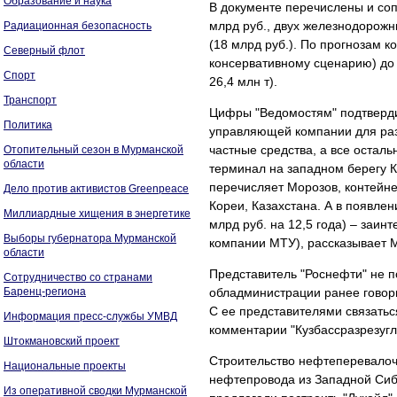
Образование и наука
В документе перечислены и соп
млрд руб., двух железнодорожн
Радиационная безопасность
(18 млрд руб.). По прогнозам ко
Северный флот
консервативному сценарию) до 1
Спорт
26,4 млн т).
Транспорт
Цифры "Ведомостям" подтверди
Политика
управляющей компании для раз
частные средства, а все осталь
Отопительный сезон в Мурманской
области
терминал на западном берегу К
перечисляет Морозов, контейн
Дело против активистов Greenpeace
Кореи, Казахстана. А в появле
Миллиардные хищения в энергетике
млрд руб. на 12,5 года) – заи
Выборы губернатора Мурманской
компании МТУ), рассказывает 
области
Представитель "Роснефти" не 
Сотрудничество со странами
Баренц-региона
обладминистрации ранее говори
С ее представителями связаться
Информация пресс-службы УМВД
комментарии "Кузбассразрезугл
Штокмановский проект
Строительство нефтеперевалоч
Национальные проекты
нефтепровода из Западной Сибир
Из оперативной сводки Мурманской