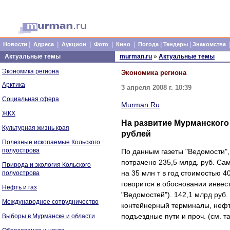
|
|
|
|
|
|
|
Новости
Адреса
Аукцион
Фото
Кино
Погода
Тендеры
Знакомства
Актуальные темы
murman.ru
»
Актуальные темы
Экономика региона
Экономика региона
Арктика
3 апреля 2008 г. 10:39
Социальная сфера
Murman.Ru
ЖКХ
На развитие Мурманского
Культурная жизнь края
рублей
Полезные ископаемые Кольского
полуострова
По данным газеты "Ведомости",
потрачено 235,5 млрд. руб. Са
Природа и экология Кольского
на 35 млн т в год стоимостью 4
полуострова
говорится в обосновании инвес
Нефть и газ
"Ведомостей"). 142,1 млрд руб.
Международное сотрудничество
контейнерный терминалы, неф
подъездные пути и проч. (см. т
Выборы в Мурманске и области