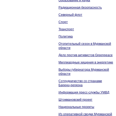
Образование и наука
Радиационная безопасность
Северный флот
Спорт
Транспорт
Политика
Отопительный сезон в Мурманской
области
Дело против активистов Greenpeace
Миллиардные хищения в энергетике
Выборы губернатора Мурманской
области
Сотрудничество со странами
Баренц-региона
Информация пресс-службы УМВД
Штокмановский проект
Национальные проекты
Из оперативной сводки Мурманской