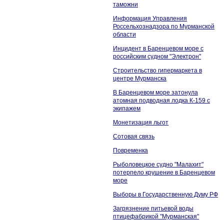
таможни
Информация Управления
Россельхознадзора по Мурманской
области
Инцидент в Баренцевом море с
российским судном "Электрон"
Строительство гипермаркета в
центре Мурманска
В Баренцевом море затонула
атомная подводная лодка К-159 с
экипажем
Монетизация льгот
Сотовая связь
Повременка
Рыболовецкое судно "Малахит"
потерпело крушение в Баренцевом
море
Выборы в Государственную Думу РФ
Загрязнение питьевой воды
птицефабрикой "Мурманская"