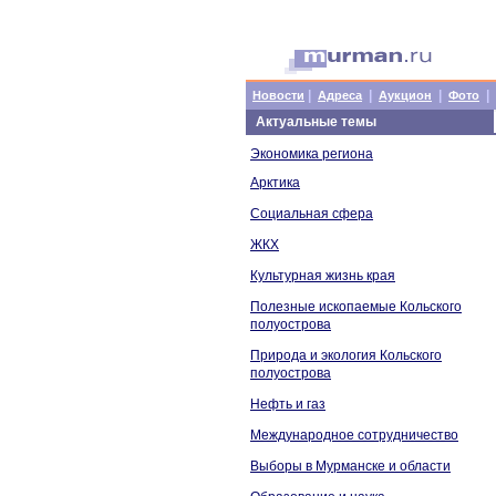
|
|
|
|
Новости
Адреса
Аукцион
Фото
Актуальные темы
Экономика региона
Арктика
Социальная сфера
ЖКХ
Культурная жизнь края
Полезные ископаемые Кольского
полуострова
Природа и экология Кольского
полуострова
Нефть и газ
Международное сотрудничество
Выборы в Мурманске и области