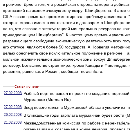
в регионе. Дело в том, что российская сторона намерена добива
притязаний на экономическую зону вокруг Шпицбергена. В этом 
США в свое время так прокомментировал проблему архипелага: 
которые страна имеет в соответствии с договором о Шпицберген
на то, что связано с эксплуатацией минеральных ресурсов на к
принадлежащем Шпицбергену". К настоящему времени участника
разрешающего свободную экономическую деятельность всех госу
его статусе, являются более 50 государств. А Норвегия методичн
целью обеспечить свое исключительное положение в регионе. Так
мильной исключительной экономической зоны вокруг Шпицберге
договору. Большинство стран мира, кроме Канады и Финляндии, н
решения, равно как и Россия, сообщает newsinfo.ru.
Статьи по теме
27.02.2008
Рыбный порт не вошел в проект по созданию портовой
Мурманске (Murman.Ru)
27.02.2008
Ввод нового жилья в Мурманской области увеличится п
26.02.2008
В ближайшие годы зарплата мурманчан будет расти (
21.02.2008
Межведомственная комиссия по работе с нерентабел
организациями, созданная в конце декабря, провела с