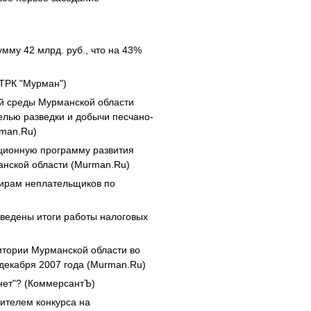
умму 42 млрд. руб., что на 43%
ГТРК "Мурман")
й среды Мурманской области
елью разведки и добычи песчано-
rman.Ru)
иционную программу развития
анской области (Murman.Ru)
тирам неплательщиков по
ведены итоги работы налоговых
итории Мурманской области во
декабря 2007 года (Murman.Ru)
нет"? (КоммерсантЪ)
дителем конкурса на