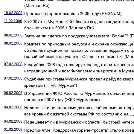
(Murman.Ru)
18.02.2008
Прогноз на строительство в 2008 году (REGNUM)
11.02.2008
За 2007 г. в Мурманской области выдано кредитов на с
больше чем на 2006 г (Murman.Ru)
08.02.2008
Законна ли сделка по продаже универмага "Волна"? (
08.02.2008
Комитет по природным ресурсам и охране окружающе
объявляет аукцион на право пользования недрами с ц
гравийной смеси на участке "Озеро Тетюшкино-3" (Mu
07.02.2008
К октябрю 2008 года планируется подготовить инвест
нетрадиционной и возобновляемой энергетики в Мурм
07.02.2008
Судебные приставы Мурманска провели рейд по квар
кредитам (ГТРК "Мурман")
06.02.2008
В Управлении ФНС России по Мурманской области под
органов в 2007 году (ЖКХ Мурманска)
04.02.2008
Налоговые и неналоговые доходы, собранные на терр
все уровни бюджетной системы РФ по состоянию на 1 
04.02.2008
Подешевеет ли в Мурманской области "быстрый интер
01.02.2008
Предприятие "Ковдорская горэлектросеть" стало побе