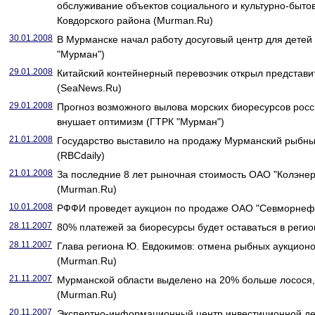
обслуживание объектов социального и культурно-быто
Ковдорского района (Murman.Ru)
30.01.2008
В Мурманске начал работу досуговый центр для детей
"Мурман")
29.01.2008
Китайский контейнерный перевозчик открыл представи
(SeaNews.Ru)
29.01.2008
Прогноз возможного вылова морских биоресурсов росс
внушает оптимизм (ГТРК "Мурман")
21.01.2008
Государство выставило на продажу Мурманский рыбный
(RBCdaily)
21.01.2008
За последние 8 лет рыночная стоимость ОАО "Колэнерг
(Murman.Ru)
10.01.2008
РФФИ проведет аукцион по продаже ОАО "Севморнеф
28.11.2007
80% платежей за биоресурсы будет оставаться в регио
28.11.2007
Глава региона Ю. Евдокимов: отмена рыбных аукционо
(Murman.Ru)
21.11.2007
Мурманской области выделено на 20% больше лосося,
(Murman.Ru)
20.11.2007
Экспертно-информационный центр инвестиционной де