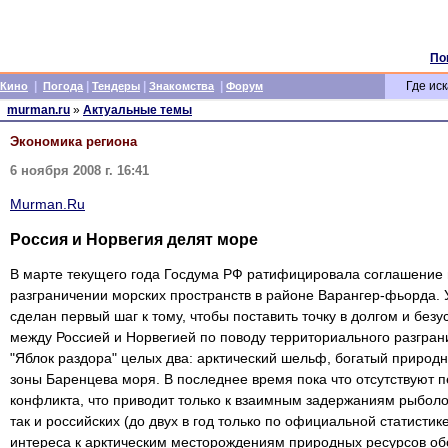
По
|
|
|
|
Где иск
Кино
Погода
Тендеры
Знакомства
Форум
murman.ru
»
Актуальные темы
Экономика региона
6 ноября 2008 г. 16:41
Murman.Ru
Россия и Норвегия делят море
В марте текущего года Госдума РФ ратифицировала соглашение 
разграничении морских пространств в районе Варангер-фьорда. 
сделан первый шаг к тому, чтобы поставить точку в долгом и бе
между Россией и Норвегией по поводу территориального разгра
"Яблок раздора" целых два: арктический шельф, богатый природ
зоны Баренцева моря. В последнее время пока что отсутствуют 
конфликта, что приводит только к взаимным задержаниям рыболо
так и российских (до двух в год только по официальной статистик
интереса к арктическим месторождениям природных ресурсов обо