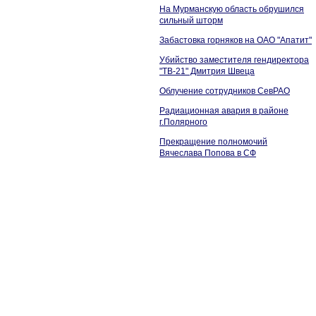
На Мурманскую область обрушился
сильный шторм
Забастовка горняков на ОАО "Апатит"
Убийство заместителя гендиректора
"ТВ-21" Дмитрия Швеца
Облучение сотрудников СевРАО
Радиационная авария в районе
г.Полярного
Прекращение полномочий
Вячеслава Попова в СФ