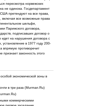
ться пересмотра норвежских
она не одинока. Госдепартамент
"США претендуют на все права,
е, включая все возможные права
онтинентальном шельфе,
ми Парижского договора,
дарств, подписавших договор о
о идет на нарушения договора с
, установление в 1977 году 200-
на впрямую противоречит
е признает законность этого
 особой экономической зоны в
очти в три раза (Murman.Ru)
Murman.Ru)
ьными коммерческими
вое первое заседание