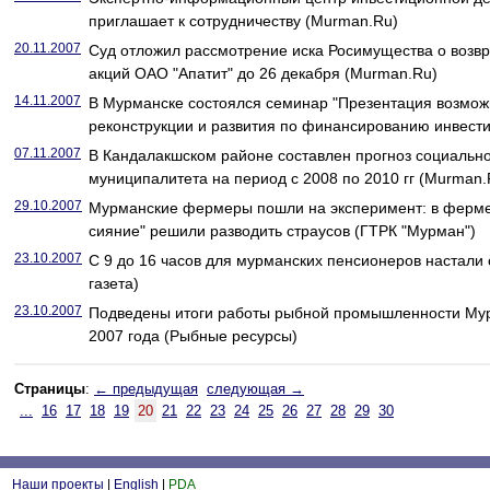
приглашает к сотрудничеству (Murman.Ru)
20.11.2007
Суд отложил рассмотрение иска Росимущества о возвр
акций ОАО "Апатит" до 26 декабря (Murman.Ru)
14.11.2007
В Мурманске состоялся семинар "Презентация возмож
реконструкции и развития по финансированию инвест
07.11.2007
В Кандалакшском районе составлен прогноз социально
муниципалитета на период с 2008 по 2010 гг (Murman.
29.10.2007
Мурманские фермеры пошли на эксперимент: в ферме
сияние" решили разводить страусов (ГТРК "Мурман")
23.10.2007
С 9 до 16 часов для мурманских пенсионеров настали
газета)
23.10.2007
Подведены итоги работы рыбной промышленности Мур
2007 года (Рыбные ресурсы)
Страницы
:
← предыдущая
следующая →
...
16
17
18
19
20
21
22
23
24
25
26
27
28
29
30
Наши проекты
|
English
|
PDA