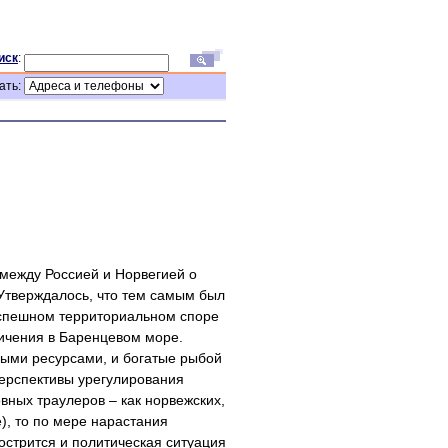
иск
:
ать:
между Россией и Норвегией о
Утверждалось, что тем самым был
зуспешном территориальном споре
ничения в Баренцевом море.
ными ресурсами, и богатые рыбой
перспективы урегулирования
вных траулеров – как норвежских,
е), то по мере нарастания
стрится и политическая ситуация