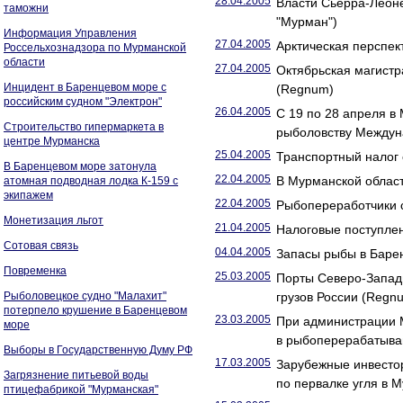
28.04.2005
Власти Сьерра-Леоне
таможни
"Мурман")
Информация Управления
27.04.2005
Арктическая перспек
Россельхознадзора по Мурманской
области
27.04.2005
Октябрьская магистр
Инцидент в Баренцевом море с
(Regnum)
российским судном "Электрон"
26.04.2005
С 19 по 28 апреля в
Строительство гипермаркета в
рыболовству Междуна
центре Мурманска
25.04.2005
Транспортный налог 
В Баренцевом море затонула
22.04.2005
В Мурманской област
атомная подводная лодка К-159 с
экипажем
22.04.2005
Рыбопереработчики 
Монетизация льгот
21.04.2005
Налоговые поступлен
Сотовая связь
04.04.2005
Запасы рыбы в Баре
Повременка
25.03.2005
Порты Северо-Запад
Рыболовецкое судно "Малахит"
грузов России (Regn
потерпело крушение в Баренцевом
23.03.2005
При администрации М
море
в рыбоперерабатыва
Выборы в Государственную Думу РФ
17.03.2005
Зарубежные инвесто
Загрязнение питьевой воды
по первалке угля в 
птицефабрикой "Мурманская"