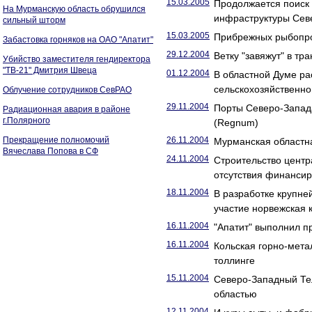
15.03.2005
Продолжается поиск 
На Мурманскую область обрушился
инфраструктуры Сев
сильный шторм
15.03.2005
Прибрежных рыбопро
Забастовка горняков на ОАО "Апатит"
29.12.2004
Ветку "завяжут" в т
Убийство заместителя гендиректора
"ТВ-21" Дмитрия Швеца
01.12.2004
В областной Думе ра
сельскохозяйственно
Облучение сотрудников СевРАО
29.11.2004
Порты Северо-Запада
Радиационная авария в районе
г.Полярного
(Regnum)
Прекращение полномочий
26.11.2004
Мурманская областна
Вячеслава Попова в СФ
24.11.2004
Строительство центр
отсутствия финансир
18.11.2004
В разработке крупне
участие норвежская 
16.11.2004
"Апатит" выполнил п
16.11.2004
Кольская горно-мета
толлинге
15.11.2004
Северо-Западный Те
областью
12.11.2004