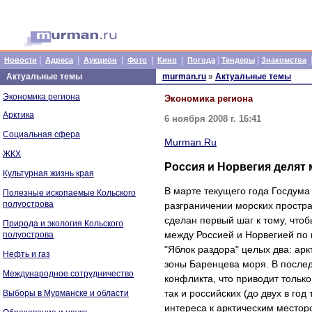
|
|
|
|
|
|
|
Новости
Адреса
Аукцион
Фото
Кино
Погода
Тендеры
Знакомства
Актуальные темы
murman.ru
»
Актуальные темы
Экономика региона
Экономика региона
Арктика
6 ноября 2008 г. 16:41
Социальная сфера
Murman.Ru
ЖКХ
Россия и Норвегия делят
Культурная жизнь края
В марте текущего года Госдум
Полезные ископаемые Кольского
полуострова
разграничении морских простра
сделан первый шаг к тому, что
Природа и экология Кольского
между Россией и Норвегией по 
полуострова
"Яблок раздора" целых два: ар
Нефть и газ
зоны Баренцева моря. В послед
Международное сотрудничество
конфликта, что приводит тольк
так и российских (до двух в го
Выборы в Мурманске и области
интереса к арктическим местор