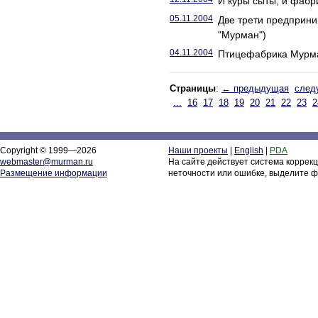
И куры сыты, и фабр
05.11.2004
Две трети предприн
"Мурман")
04.11.2004
Птицефабрика Мурма
Страницы
:
← предыдущая
след
...
16
17
18
19
20
21
22
23
2
Copyright © 1999—2026
Наши проекты
|
English
|
PDA
webmaster@murman.ru
На сайте действует система коррек
Размещение информации
неточности или ошибке, выделите ф