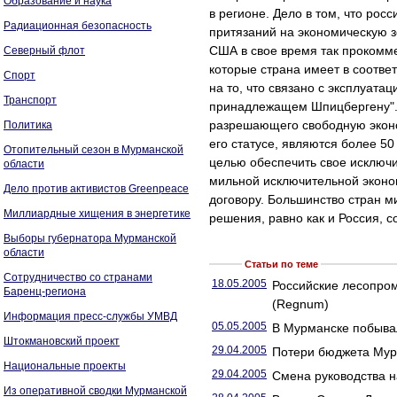
Образование и наука
в регионе. Дело в том, что ро
Радиационная безопасность
притязаний на экономическую з
США в свое время так прокомм
Северный флот
которые страна имеет в соотве
Спорт
на то, что связано с эксплуат
Транспорт
принадлежащем Шпицбергену". 
разрешающего свободную эконо
Политика
его статусе, являются более 50
Отопительный сезон в Мурманской
целью обеспечить свое исключи
области
мильной исключительной эконо
Дело против активистов Greenpeace
договору. Большинство стран м
Миллиардные хищения в энергетике
решения, равно как и Россия, с
Выборы губернатора Мурманской
области
Статьи по теме
Сотрудничество со странами
18.05.2005
Российские лесопро
Баренц-региона
(Regnum)
Информация пресс-службы УМВД
05.05.2005
В Мурманске побыва
Штокмановский проект
29.04.2005
Потери бюджета Мурм
Национальные проекты
29.04.2005
Смена руководства н
Из оперативной сводки Мурманской