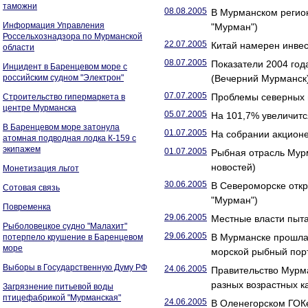
таможни
08.08.2005
В Мурманском регион
Информация Управления
"Мурман")
Россельхознадзора по Мурманской
22.07.2005
Китай намерен инвес
области
08.07.2005
Показатели 2004 год
Инцидент в Баренцевом море с
российским судном "Электрон"
(Вечерний Мурманск
07.07.2005
Проблемы северных 
Строительство гипермаркета в
центре Мурманска
05.07.2005
На 101,7% увеличитс
В Баренцевом море затонула
01.07.2005
На собрании акционе
атомная подводная лодка К-159 с
экипажем
01.07.2005
Рыбная отрасль Мурм
новостей)
Монетизация льгот
30.06.2005
В Североморске откр
Сотовая связь
"Мурман")
Повременка
29.06.2005
Местные власти пыт
Рыболовецкое судно "Малахит"
29.06.2005
В Мурманске прошла
потерпело крушение в Баренцевом
море
морской рыбный пор
Выборы в Государственную Думу РФ
24.06.2005
Правительство Мурма
разных возрастных к
Загрязнение питьевой воды
птицефабрикой "Мурманская"
24.06.2005
В Оленегорском ГОКе