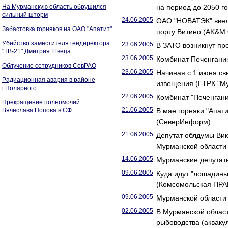
На Мурманскую область обрушился
на период до 2050 г
сильный шторм
24.06.2005
ОАО "НОВАТЭК" ввело
Забастовка горняков на ОАО "Апатит"
порту Витино (AK&M 
Убийство заместителя гендиректора
23.06.2005
В ЗАТО возникнут п
"ТВ-21" Дмитрия Швеца
23.06.2005
Комбинат Печенгани
Облучение сотрудников СевРАО
23.06.2005
Начиная с 1 июня с
Радиационная авария в районе
извещения (ГТРК "М
г.Полярного
22.06.2005
Комбинат "Печенгани
Прекращение полномочий
21.06.2005
Вячеслава Попова в СФ
В мае горняки "Апат
(СеверИнформ)
21.06.2005
Депутат облдумы Вик
Мурманской области
14.06.2005
Мурманские депутаты
09.06.2005
Куда идут "лошадины
(Комсомольская ПРА
09.06.2005
Мурманской области
02.06.2005
В Мурманской облас
рыбоводства (акваку