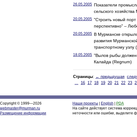
26.05.2005
Показатели промысла
сельского хозяйства
20.05.2005
"Строить новый порт
перспективно" – Лю
20.05.2005
В Мурманске открыло
развития Мурманской
транспортному узлу 
18.05.2005
"Вылов рыбы должен 
Калайда (Regnum)
Страницы
:
← предыдущая
след
...
16
17
18
19
20
21
22
23
2
Copyright © 1999—2026
Наши проекты
|
English
|
PDA
webmaster@murman.ru
На сайте действует система коррек
Размещение информации
неточности или ошибке, выделите ф