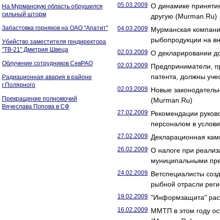
05.03.2009
О динамике принятия
На Мурманскую область обрушился
сильный шторм
другую (Murman.Ru)
Забастовка горняков на ОАО "Апатит"
04.03.2009
Мурманская компания
рыбопродукции на в
Убийство заместителя гендиректора
"ТВ-21" Дмитрия Швеца
02.03.2009
О декларировании до
Облучение сотрудников СевРАО
02.03.2009
Предприниматели, п
патента, должны уче
Радиационная авария в районе
г.Полярного
02.03.2009
Новые законодатель
Прекращение полномочий
(Murman.Ru)
Вячеслава Попова в СФ
27.02.2009
Рекомендации руково
персоналом в услови
27.02.2009
Декларационная кам
26.02.2009
О налоге при реализ
муниципальными пре
24.02.2009
Ветспециалисты соз
рыбной отрасли рег
19.02.2009
"Информзащита" расс
16.02.2009
ММТП в этом году ос