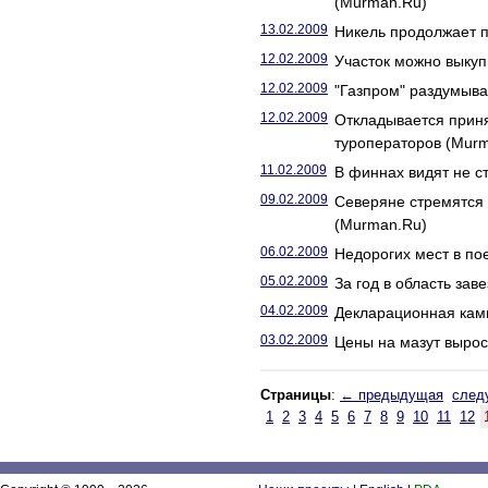
(Murman.Ru)
13.02.2009
Никель продолжает 
12.02.2009
Участок можно выкуп
12.02.2009
"Газпром" раздумыв
12.02.2009
Откладывается прин
туроператоров (Mur
11.02.2009
В финнах видят не с
09.02.2009
Северяне стремятся 
(Murman.Ru)
06.02.2009
Недорогих мест в по
05.02.2009
За год в область зав
04.02.2009
Декларационная кам
03.02.2009
Цены на мазут вырос
Страницы
:
← предыдущая
след
1
2
3
4
5
6
7
8
9
10
11
12