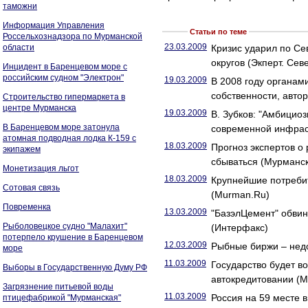
таможни
Информация Управления
Статьи по теме
Россельхознадзора по Мурманской
23.03.2009
области
Кризис ударил по Се
округов (Экперт. Сев
Инцидент в Баренцевом море с
российским судном "Электрон"
19.03.2009
В 2008 году органам
собственности, авто
Строительство гипермаркета в
центре Мурманска
19.03.2009
В. Зубков: "Амбицио
В Баренцевом море затонула
современной инфрас
атомная подводная лодка К-159 с
18.03.2009
Прогноз экспертов о
экипажем
сбываться (Мурманск
Монетизация льгот
18.03.2009
Крупнейшие потребит
Сотовая связь
(Murman.Ru)
Повременка
13.03.2009
"БазэлЦемент" обвин
Рыболовецкое судно "Малахит"
(Интерфакс)
потерпело крушение в Баренцевом
12.03.2009
Рыбные биржи – нед
море
11.03.2009
Государство будет в
Выборы в Государственную Думу РФ
автокредитовании (
Загрязнение питьевой воды
11.03.2009
Россия на 59 месте 
птицефабрикой "Мурманская"