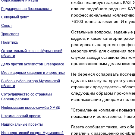
Образование и наука
якобы планирует закрыть КАЗ. 
планов подобного рода нет. КА
Радиационная безопасность
профессиональным коллективом
Северный флот
76103 тонны алюминия. И я уве
Спорт
Остальные вопросы, заданные 
Транспорт
кадров, и какие категории рабо
Политика
реагировать на протест профсо
мероприятий для снижения поте
Отопительный сезон в Мурманской
области
служба завода оставила без ком
организационным делам компани
Дело против активистов Greenpeace
Миллиардные хищения в энергетике
Не беремся оспаривать последн
сделать ссылку на другое уважае
Выборы губернатора Мурманской
области
страницах председатель област
следующим образом прокоммент
Сотрудничество со странами
Баренц-региона
использование донорами полож
Информация пресс-службы УМВД
"Стремление компании повысит
Штокмановский проект
похвально и естественно. Никт
Национальные проекты
Газета сообщает также, что об
Из оперативной сводки Мурманской
привлечь к разрешению конфли