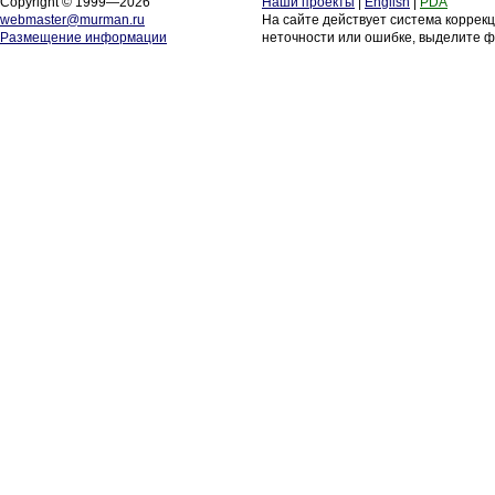
Copyright © 1999—2026
Наши проекты
|
English
|
PDA
webmaster@murman.ru
На сайте действует система коррек
Размещение информации
неточности или ошибке, выделите ф