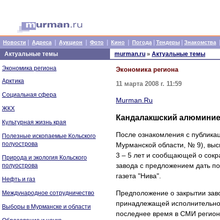
|
|
|
|
|
|
|
Новости
Адреса
Аукцион
Фото
Кино
Погода
Тендеры
Знакомства
Актуальные темы
murman.ru
»
Актуальные темы
Экономика региона
Экономика региона
Арктика
11 марта 2008 г. 11:59
Социальная сфера
Murman.Ru
ЖКХ
Кандалакшский алюминие
Культурная жизнь края
После ознакомления с публикац
Полезные ископаемые Кольского
полуострова
Мурманской области, № 9), вы
3 – 5 лет и сообщающей о сокр
Природа и экология Кольского
завода с предложением дать п
полуострова
газета "Нива".
Нефть и газ
Предположение о закрытии зав
Международное сотрудничество
принадлежащей исполнительном
Выборы в Мурманске и области
последнее время в СМИ регион