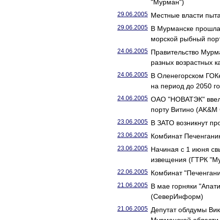
"Мурман")
29.06.2005
Местные власти пыт
29.06.2005
В Мурманске прошла
морской рыбный пор
24.06.2005
Правительство Мурма
разных возрастных к
24.06.2005
В Оленегорском ГОКе
на период до 2050 г
24.06.2005
ОАО "НОВАТЭК" ввело
порту Витино (AK&M 
23.06.2005
В ЗАТО возникнут п
23.06.2005
Комбинат Печенгани
23.06.2005
Начиная с 1 июня с
извещения (ГТРК "М
22.06.2005
Комбинат "Печенгани
21.06.2005
В мае горняки "Апат
(СеверИнформ)
21.06.2005
Депутат облдумы Вик