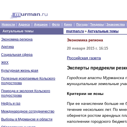
|
|
|
|
|
|
|
Новости
Адреса
Аукцион
Фото
Кино
Погода
Тендеры
Знакомства
Актуальные темы
murman.ru
»
Актуальные темы
Экономика региона
Экономика региона
Арктика
20 января 2015 г. 16:15
Социальная сфера
Российская газета
ЖКХ
Эксперты предрекли резк
Культурная жизнь края
Городские власти Мурманска 
Полезные ископаемые Кольского
полуострова
муниципальные земельные уча
Природа и экология Кольского
Критерии не ясны
полуострова
При ее начислении больше не б
Нефть и газ
течение нескольких лет. По мн
Международное сотрудничество
обернется ростом арендных пла
Выборы в Мурманске и области
наполнении городского бюджет