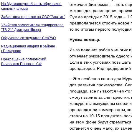
На Мурманскую область обрушился
отмечает бизнесмен. – Есть ещ
сильный шторм
метров для размещения произво
Сумма аренды с 2015 года – 1,0
Забастовка горняков на ОАО "Апатит"
предполагается строить новое п
Убийство заместителя гендиректора
то по итогам первого полугодия
"ТВ-21" Дмитрия Швеца
Облучение сотрудников СевРАО
Нужна помощь
Радиационная авария в районе
Из-за падения рубля у многих 
г.Полярного
отмечает руководитель одного 
Прекращение полномочий
Если в этих условиях повышать
Вячеслава Попова в СФ
арендаторов. Ряд предприятий 
– Это особенно важно для Мурм
для развития производства. Се
площади, все пытаются чем-то т
смогут выжить за счет цепочки, 
конкуренты вынуждены сворачива
арендодатели-коммерсанты, кот
ставки на 10-15 процентов, по
на этом фоне будут стремитьс
останется очень мало, их заме