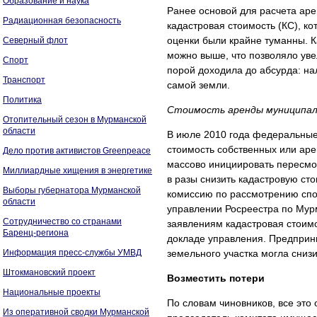
Образование и наука
Ранее основой для расчета аре
Радиационная безопасность
кадастровая стоимость (КС), к
оценки были крайне туманны. К
Северный флот
можно выше, что позволяло уве
Спорт
порой доходила до абсурда: н
Транспорт
самой земли.
Политика
Стоимость аренды муниципаль
Отопительный сезон в Мурманской
области
В июле 2010 года федеральные
стоимость собственных или ар
Дело против активистов Greenpeace
массово инициировать пересмот
Миллиардные хищения в энергетике
в разы снизить кадастровую стои
Выборы губернатора Мурманской
комиссию по рассмотрению спо
области
управлении Росреестра по Мур
Сотрудничество со странами
заявлениям кадастровая стоимо
Баренц-региона
докладе управления. Предприни
Информация пресс-службы УМВД
земельного участка могла снизит
Штокмановский проект
Возместить потери
Национальные проекты
По словам чиновников, все это
Из оперативной сводки Мурманской