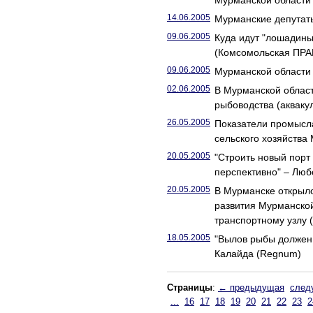
Мурманской области
14.06.2005
Мурманские депутаты
09.06.2005
Куда идут "лошадины
(Комсомольская ПРА
09.06.2005
Мурманской области
02.06.2005
В Мурманской облас
рыбоводства (акваку
26.05.2005
Показатели промысла
сельского хозяйства
20.05.2005
"Строить новый порт
перспективно" – Лю
20.05.2005
В Мурманске открыло
развития Мурманской
транспортному узлу 
18.05.2005
"Вылов рыбы должен 
Калайда (Regnum)
Страницы
:
← предыдущая
след
...
16
17
18
19
20
21
22
23
2