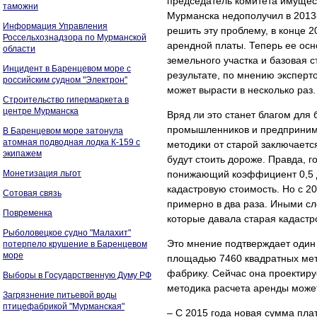
председатель комитета имущес
таможни
Мурманска недополучил в 2013
Информация Управления
решить эту проблему, в конце 
Россельхознадзора по Мурманской
арендной платы. Теперь ее осн
области
земельного участка и базовая ст
Инцидент в Баренцевом море с
результате, по мнению экспер
российским судном "Электрон"
может вырасти в несколько раз.
Строительство гипермаркета в
центре Мурманска
Вряд ли это станет благом для
промышленников и предпринима
В Баренцевом море затонула
атомная подводная лодка К-159 с
методики от старой заключаетс
экипажем
будут стоить дороже. Правда, 
Монетизация льгот
понижающий коэффициент 0,5 д
кадастровую стоимость. Но с 2
Сотовая связь
примерно в два раза. Иными сл
Повременка
которые давала старая кадастр
Рыболовецкое судно "Малахит"
Это мнение подтверждает один
потерпело крушение в Баренцевом
море
площадью 7460 квадратных мет
фабрику. Сейчас она проектируе
Выборы в Государственную Думу РФ
методика расчета аренды может
Загрязнение питьевой воды
птицефабрикой "Мурманская"
– С 2015 года новая сумма плат