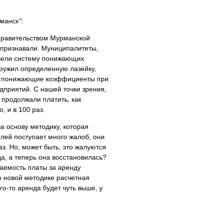
манск":
 правительством Мурманской
и признавали. Муниципалитеты,
ввели систему понижающих
аружил определенную лазейку,
дь понижающие коэффициенты при
дприятий. С нашей точки зрения,
продолжали платить, как
, и в 100 раз.
а основу методику, которая
елей поступает много жалоб, они
аз. Но, может быть, это жалуются
да, а теперь она восстановилась?
аемость платы за аренду
о новой методике расчетная
го-то аренда будет чуть выше, у