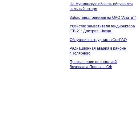
На Мурманскую область обрушился
сильный шторм
Забастовка горняков на ОАО "Апатит"
Убийство заместителя гендиректора
"ТВ-21" Дмитрия Швеца
Облучение сотрудников СевРАО
Радиационная авария в районе
г.Полярного
Прекращение полномочий
Вячеслава Попова в СФ