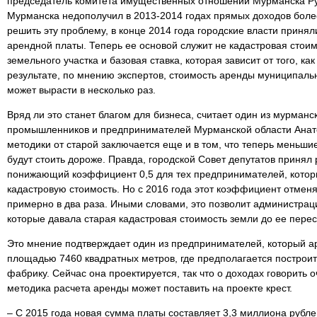
председатель комитета имущественных отношений Мурманска Ру
Мурманска недополучил в 2013-2014 годах прямых доходов боле
решить эту проблему, в конце 2014 года городские власти приня
арендной платы. Теперь ее основой служит не кадастровая стои
земельного участка и базовая ставка, которая зависит от того, ка
результате, по мнению экспертов, стоимость аренды муниципал
может вырасти в несколько раз.
Вряд ли это станет благом для бизнеса, считает один из мурман
промышленников и предпринимателей Мурманской области Анат
методики от старой заключается еще и в том, что теперь меньш
будут стоить дороже. Правда, городской Совет депутатов принял
понижающий коэффициент 0,5 для тех предпринимателей, котор
кадастровую стоимость. Но с 2016 года этот коэффициент отменя
примерно в два раза. Иными словами, это позволит администраци
которые давала старая кадастровая стоимость земли до ее перес
Это мнение подтверждает один из предпринимателей, который а
площадью 7460 квадратных метров, где предполагается постро
фабрику. Сейчас она проектируется, так что о доходах говорить о
методика расчета аренды может поставить на проекте крест.
– С 2015 года новая сумма платы составляет 3,3 миллиона рублей