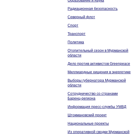
Образование и наука
Радиационная безопасность
Северный флот
Спорт
Транспорт
Политика
Отопительный сезон в Мурманской
области
Дело против активистов Greenpeace
Миллиардные хищения в энергетике
Выборы губернатора Мурманской
области
Сотрудничество со странами
Баренц-региона
Информация пресс-службы УМВД
Штокмановский проект
Национальные проекты
Из оперативной сводки Мурманской