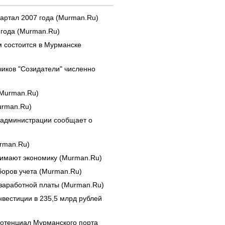
вартал 2007 года (Murman.Ru)
 года (Murman.Ru)
 состоится в Мурманске
иков "Созидатели" численно
(Murman.Ru)
urman.Ru)
 администрации сообщает о
urman.Ru)
имают экономику (Murman.Ru)
боров учета (Murman.Ru)
 заработной платы (Murman.Ru)
нвестиции в 235,5 млрд рублей
потенциал Мурманского порта