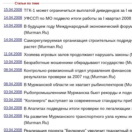
Статьи по теме
15.04.2008
ТГК-1 может ограничиться выплатой дивидендов за I к
14.04.2008
УФССП по МО подвело итоги работы за I квартал 2008
14.04.2008
В будущем году Международный экономический форум
(Murman.Ru)
14.04.2008
Саморегулируемая организация строительных подрядч
растет (Murman.Ru)
11.04.2008
Хозяева игровых залов продолжают нарушать законы 
10.04.2008
Безработные мошенники обкрадывают государство (M
08.04.2008
Контрольно-ревизионный отдел управления финансов
результатах проверки за 2007 год (Murman.Ru)
08.04.2008
В Мурманской области не хватает рыбинспекторов (M
03.04.2008
Рыбопромышленники Мурманска бьют рекорды и подн
03.04.2008
"Колэнерго" выступает за современные стандарты при
03.04.2008
В Апатитах подведены итоги проверки по легализации
03.04.2008
На развитие Мурманского транспортного узла нужны и
(Murman.Ru)
03.04.2008
Реализация проекта "Белкомур" увеличит транзитный 