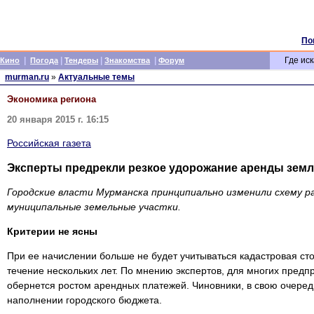
По
|
|
|
|
Где иск
Кино
Погода
Тендеры
Знакомства
Форум
murman.ru
»
Актуальные темы
Экономика региона
20 января 2015 г. 16:15
Российская газета
Эксперты предрекли резкое удорожание аренды земл
Городские власти Мурманска принципиально изменили схему р
муниципальные земельные участки.
Критерии не ясны
При ее начислении больше не будет учитываться кадастровая сто
течение нескольких лет. По мнению экспертов, для многих пред
обернется ростом арендных платежей. Чиновники, в свою очередь
наполнении городского бюджета.