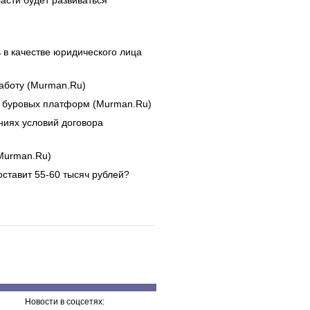
асти будет развиваться
 в качестве юридического лица
аботу (Murman.Ru)
их буровых платформ (Murman.Ru)
ниях условий договора
Murman.Ru)
оставит 55-60 тысяч рублей?
Новости в соцсетях: