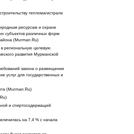
 строительству тепломагистрали
риродным ресурсам и охране
их субъектов различных форм
района (Murman.Ru)
 в региональную целевую
ческого развития Мурманской
требований закона о размещении
ние услуг для государственных и
нта (Murman.Ru)
.Ru)
ьной и спиртосодержащей
еличилась на 7,4 % с начала