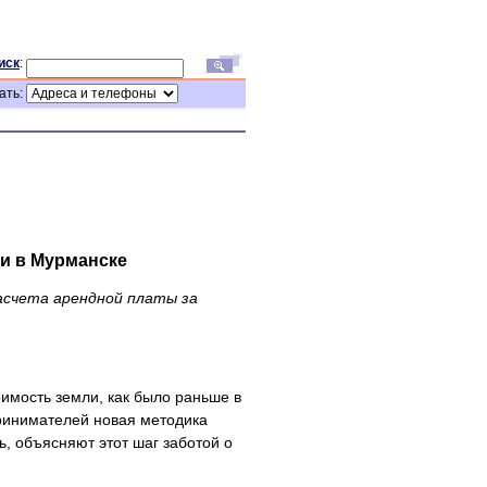
иск
:
ать:
и в Мурманске
асчета арендной платы за
имость земли, как было раньше в
принимателей новая методика
, объясняют этот шаг заботой о