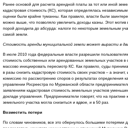
Ранее основой для расчета арендной платы за тот или иной земе
кадастровая стоимость (КС), которая определялась независимы
оценки были крайне туманны. Как правило, власти были заинтере
можно выше, что позволяло увеличить доходы казны. Этот мотив 
порой доходила до абсурда: налоги по некоторым земельным уч
самой земли.
Стоимость аренды муниципальной земли может вырасти в два 
В июле 2010 года федеральные власти разрешили пользователя
стоимость собственных или арендованных земельных участков в
массово инициировать пересмотр КС. Как правило, суды принима
в разы снизить кадастровую стоимость своих участков – а значит, 
комиссию по рассмотрению споров о результатах определения к
управлении Росреестра по Мурманской области предприниматели
заявлениям кадастровая стоимость земельных участков уменьшен
докладе управления. Предприниматели говорят, что на практике 
земельного участка могла снизиться и вдвое, и в 50 раз.
Возместить потери
По словам чиновников, все это обернулось большими потерями д