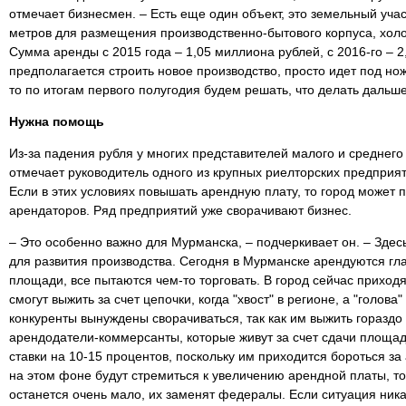
отмечает бизнесмен. – Есть еще один объект, это земельный уч
метров для размещения производственно-бытового корпуса, холо
Сумма аренды с 2015 года – 1,05 миллиона рублей, с 2016-го – 2
предполагается строить новое производство, просто идет под нож
то по итогам первого полугодия будем решать, что делать дальше
Нужна помощь
Из-за падения рубля у многих представителей малого и среднего
отмечает руководитель одного из крупных риелторских предприя
Если в этих условиях повышать арендную плату, то город может
арендаторов. Ряд предприятий уже сворачивают бизнес.
– Это особенно важно для Мурманска, – подчеркивает он. – Зде
для развития производства. Сегодня в Мурманске арендуются г
площади, все пытаются чем-то торговать. В город сейчас приходя
смогут выжить за счет цепочки, когда "хвост" в регионе, а "голова
конкуренты вынуждены сворачиваться, так как им выжить гораздо 
арендодатели-коммерсанты, которые живут за счет сдачи площад
ставки на 10-15 процентов, поскольку им приходится бороться з
на этом фоне будут стремиться к увеличению арендной платы, 
останется очень мало, их заменят федералы. Если ситуация ника