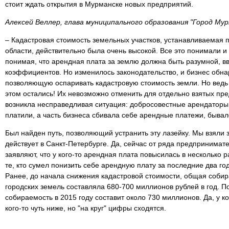
стоит ждать открытия в Мурманске новых предприятий.
Алексей Веллер, глава муниципального образования "Город Мур
– Кадастровая стоимость земельных участков, устанавливаемая
области, действительно была очень высокой. Все это понимали 
понимая, что арендная плата за землю должна быть разумной, 
коэффициентов. Но изменилось законодательство, и бизнес обн
позволяющую оспаривать кадастровую стоимость земли. Но ве
этом остались! Их невозможно отменить для отдельно взятых пре
возникла несправедливая ситуация: добросовестные арендаторы 
платили, а часть бизнеса сбивала себе арендные платежи, бывало
Был найден путь, позволяющий устранить эту лазейку. Мы взяли з
действует в Санкт-Петербурге. Да, сейчас от ряда предпринимат
заявляют, что у кого-то арендная плата повысилась в несколько р
те, кто сумел понизить себе арендную плату за последние два го
Ранее, до начала снижения кадастровой стоимости, общая собир
городских земель составляла 680-700 миллионов рублей в год. П
собираемость в 2015 году составит около 730 миллионов. Да, у ко
кого-то чуть ниже, но "на круг" цифры сходятся.