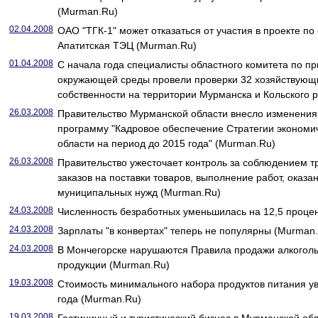
(Murman.Ru)
02.04.2008
ОАО "ТГК-1" может отказаться от участия в проекте по
Апатитская ТЭЦ (Murman.Ru)
01.04.2008
С начала года специалисты областного комитета по п
окружающей среды провели проверки 32 хозяйствующ
собственности на территории Мурманска и Кольского 
26.03.2008
Правительство Мурманской области внесло изменения
программу "Кадровое обеспечение Стратегии экономи
области на период до 2015 года" (Murman.Ru)
26.03.2008
Правительство ужесточает контроль за соблюдением 
заказов на поставки товаров, выполнение работ, оказа
муниципальных нужд (Murman.Ru)
24.03.2008
Численность безработных уменьшилась на 12,5 проце
24.03.2008
Зарплаты "в конвертах" теперь не популярны (Murman
24.03.2008
В Мончегорске нарушаются Правила продажи алкогол
продукции (Murman.Ru)
19.03.2008
Стоимость минимального набора продуктов питания ув
года (Murman.Ru)
19.03.2008