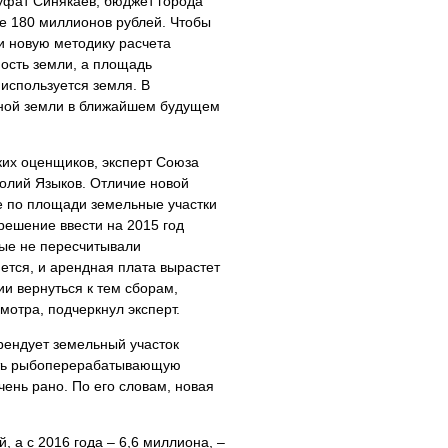
фат Синякаев, бюджет города
е 180 миллионов рублей. Чтобы
ли новую методику расчета
мость земли, а площадь
к используется земля. В
ьной земли в ближайшем будущем
ских оценщиков, эксперт Союза
олий Языков. Отличие новой
ие по площади земельные участки
 решение ввести на 2015 год
ые не пересчитывали
ется, и арендная плата вырастет
и вернуться к тем сборам,
мотра, подчеркнул эксперт.
рендует земельный участок
ить рыбоперерабатывающую
чень рано. По его словам, новая
, а с 2016 года – 6,6 миллиона, –