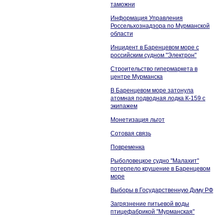
таможни
Информация Управления
Россельхознадзора по Мурманской
области
Инцидент в Баренцевом море с
российским судном "Электрон"
Строительство гипермаркета в
центре Мурманска
В Баренцевом море затонула
атомная подводная лодка К-159 с
экипажем
Монетизация льгот
Сотовая связь
Повременка
Рыболовецкое судно "Малахит"
потерпело крушение в Баренцевом
море
Выборы в Государственную Думу РФ
Загрязнение питьевой воды
птицефабрикой "Мурманская"