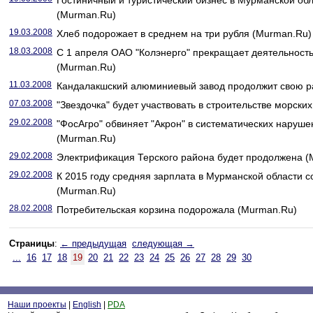
Гостиничный и туристический бизнес в Мурманской обл
(Murman.Ru)
19.03.2008
Хлеб подорожает в среднем на три рубля (Murman.Ru)
18.03.2008
С 1 апреля ОАО "Колэнерго" прекращает деятельность
(Murman.Ru)
11.03.2008
Кандалакшский алюминиевый завод продолжит свою р
07.03.2008
"Звездочка" будет участвовать в строительстве морск
29.02.2008
"ФосАгро" обвиняет "Акрон" в систематических наруше
(Murman.Ru)
29.02.2008
Электрификация Терского района будет продолжена (
29.02.2008
К 2015 году средняя зарплата в Мурманской области с
(Murman.Ru)
28.02.2008
Потребительская корзина подорожала (Murman.Ru)
Страницы
:
← предыдущая
следующая →
...
16
17
18
19
20
21
22
23
24
25
26
27
28
29
30
Наши проекты
|
English
|
PDA