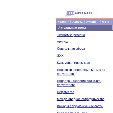
|
|
|
|
Новости
Адреса
Аукцион
Фото
Актуальные темы
Экономика региона
Арктика
Социальная сфера
ЖКХ
Культурная жизнь края
Полезные ископаемые Кольского
полуострова
Природа и экология Кольского
полуострова
Нефть и газ
Международное сотрудничество
Выборы в Мурманске и области