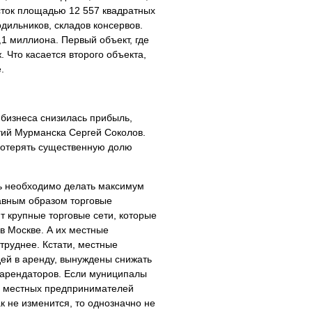
асток площадью 12 557 квадратных
дильников, складов консервов.
,1 миллиона. Первый объект, где
. Что касается второго объекта,
.
 бизнеса снизилась прибыль,
тий Мурманска Сергей Соколов.
 потерять существенную долю
сь необходимо делать максимум
лавным образом торговые
т крупные торговые сети, которые
" в Москве. А их местные
труднее. Кстати, местные
ей в аренду, вынуждены снижать
а арендаторов. Если муниципалы
то местных предпринимателей
к не изменится, то однозначно не