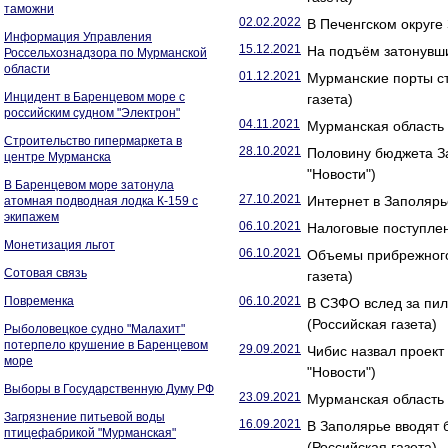
таможни
02.02.2022
В Печенгском округе
Информация Управления
15.12.2021
На подъём затонувши
Россельхознадзора по Мурманской
области
01.12.2021
Мурманские порты ст
Инцидент в Баренцевом море с
газета)
российским судном "Электрон"
04.11.2021
Мурманская область 
Строительство гипермаркета в
28.10.2021
Половину бюджета З
центре Мурманска
"Новости")
В Баренцевом море затонула
27.10.2021
Интернет в Заполярь
атомная подводная лодка К-159 с
экипажем
06.10.2021
Налоговые поступлен
Монетизация льгот
06.10.2021
Объемы прибрежного
Сотовая связь
газета)
Повременка
06.10.2021
В СЗФО вслед за пи
(Российская газета)
Рыболовецкое судно "Малахит"
потерпело крушение в Баренцевом
29.09.2021
Чибис назвал проект
море
"Новости")
Выборы в Государственную Думу РФ
23.09.2021
Мурманская область 
Загрязнение питьевой воды
16.09.2021
В Заполярье вводят 
птицефабрикой "Мурманская"
(Российская газета)