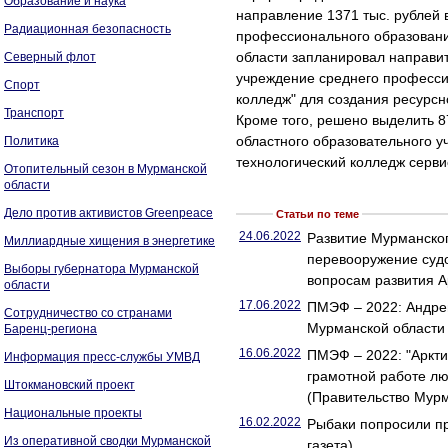
Образование и наука
направление 1371 тыс. рублей 
Радиационная безопасность
профессионального образовани
области запланировал направит
Северный флот
учреждение среднего професс
Спорт
колледж" для создания ресурс
Транспорт
Кроме того, решено выделить 8
областного образовательного 
Политика
технологический колледж серви
Отопительный сезон в Мурманской
области
Дело против активистов Greenpeace
Статьи по теме
24.06.2022
Развитие Мурманског
Миллиардные хищения в энергетике
перевооружение суд
Выборы губернатора Мурманской
вопросам развития А
области
17.06.2022
ПМЭФ – 2022: Андре
Сотрудничество со странами
Мурманской области 
Баренц-региона
16.06.2022
ПМЭФ – 2022: "Аркти
Информация пресс-службы УМВД
грамотной работе лю
Штокмановский проект
(Правительство Мурм
Национальные проекты
16.02.2022
Рыбаки попросили пр
Из оперативной сводки Мурманской
газета)