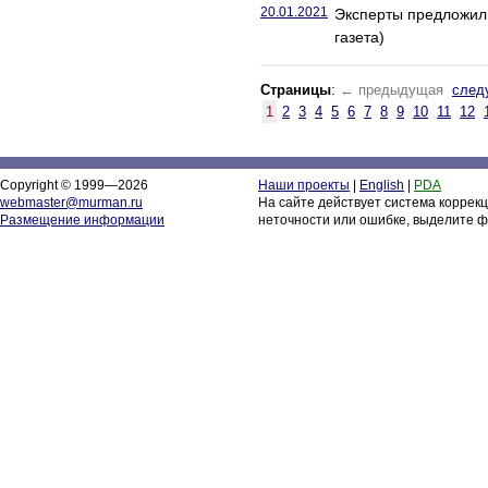
20.01.2021
Эксперты предложил
газета)
Страницы
:
← предыдущая
след
1
2
3
4
5
6
7
8
9
10
11
12
Copyright © 1999—2026
Наши проекты
|
English
|
PDA
webmaster@murman.ru
На сайте действует система коррек
Размещение информации
неточности или ошибке, выделите ф