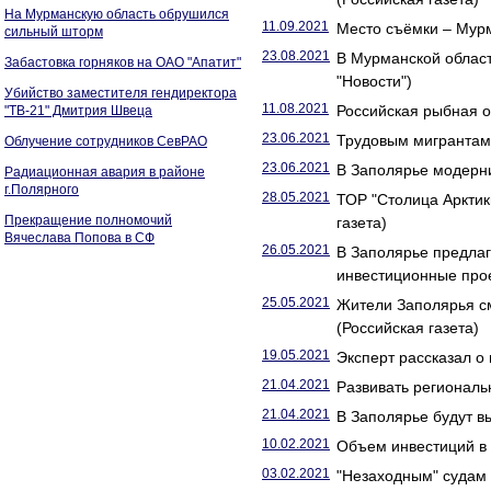
На Мурманскую область обрушился
11.09.2021
Место съёмки – Мур
сильный шторм
23.08.2021
В Мурманской област
Забастовка горняков на ОАО "Апатит"
"Новости")
Убийство заместителя гендиректора
11.08.2021
Российская рыбная о
"ТВ-21" Дмитрия Швеца
23.06.2021
Трудовым мигрантам у
Облучение сотрудников СевРАО
23.06.2021
В Заполярье модерни
Радиационная авария в районе
г.Полярного
28.05.2021
ТОР "Столица Арктик
Прекращение полномочий
газета)
Вячеслава Попова в СФ
26.05.2021
В Заполярье предлаг
инвестиционные прое
25.05.2021
Жители Заполярья см
(Российская газета)
19.05.2021
Эксперт рассказал о 
21.04.2021
Развивать региональ
21.04.2021
В Заполярье будут в
10.02.2021
Объем инвестиций в 
03.02.2021
"Незаходным" судам 