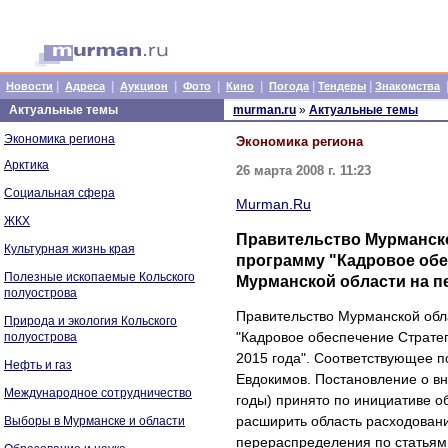
|
|
|
|
|
|
|
Новости
Адреса
Аукцион
Фото
Кино
Погода
Тендеры
Знакомства
Актуальные темы
murman.ru
»
Актуальные темы
Экономика региона
Экономика региона
Арктика
26 марта 2008 г. 11:23
Социальная сфера
Murman.Ru
ЖКХ
Правительство Мурманско
Культурная жизнь края
программу "Кадровое обе
Полезные ископаемые Кольского
Мурманской области на пе
полуострова
Правительство Мурманской обл
Природа и экология Кольского
"Кадровое обеспечение Стратег
полуострова
2015 года". Соответствующее 
Нефть и газ
Евдокимов. Постановление о вн
Международное сотрудничество
годы) принято по инициативе о
расширить область расходовани
Выборы в Мурманске и области
перераспределения по статьям