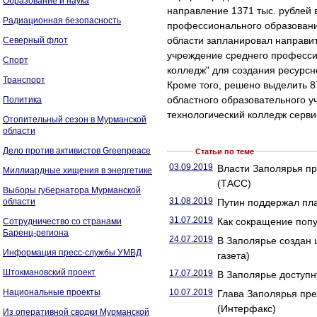
Образование и наука
направление 1371 тыс. рублей 
Радиационная безопасность
профессионального образовани
области запланировал направит
Северный флот
учреждение среднего професс
Спорт
колледж" для создания ресурс
Транспорт
Кроме того, решено выделить 8
областного образовательного 
Политика
технологический колледж серви
Отопительный сезон в Мурманской
области
Дело против активистов Greenpeace
Статьи по теме
03.09.2019
Власти Заполярья п
Миллиардные хищения в энергетике
(ТАСС)
Выборы губернатора Мурманской
31.08.2019
области
Путин поддержал пла
31.07.2019
Как сокращение попу
Сотрудничество со странами
Баренц-региона
24.07.2019
В Заполярье создан 
Информация пресс-службы УМВД
газета)
Штокмановский проект
17.07.2019
В Заполярье доступн
Национальные проекты
10.07.2019
Глава Заполярья пр
(Интерфакс)
Из оперативной сводки Мурманской