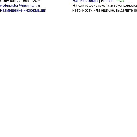
Copyright © 1999—2026
Наши проекты
|
English
|
PDA
webmaster@murman.ru
На сайте действует система коррек
Размещение информации
неточности или ошибке, выделите ф