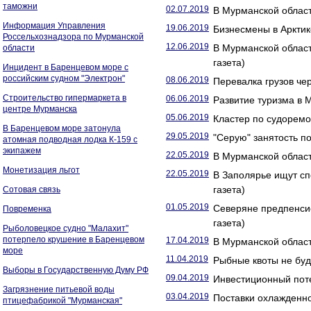
таможни
02.07.2019
В Мурманской област
Информация Управления
19.06.2019
Бизнесмены в Арктик
Россельхознадзора по Мурманской
12.06.2019
В Мурманской област
области
газета)
Инцидент в Баренцевом море с
российским судном "Электрон"
08.06.2019
Перевалка грузов че
Строительство гипермаркета в
06.06.2019
Развитие туризма в 
центре Мурманска
05.06.2019
Кластер по судоремо
В Баренцевом море затонула
29.05.2019
"Серую" занятость п
атомная подводная лодка К-159 с
экипажем
22.05.2019
В Мурманской област
Монетизация льгот
22.05.2019
В Заполярье ищут сп
газета)
Сотовая связь
01.05.2019
Северяне предпенсио
Повременка
газета)
Рыболовецкое судно "Малахит"
потерпело крушение в Баренцевом
17.04.2019
В Мурманской област
море
11.04.2019
Рыбные квоты не буд
Выборы в Государственную Думу РФ
09.04.2019
Инвестиционный поте
Загрязнение питьевой воды
03.04.2019
Поставки охлажденно
птицефабрикой "Мурманская"