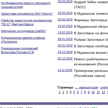
26.03.2019
Андрей Чибис назвал
На Мурманскую область обрушился
(ТАСС)
сильный шторм
19.03.2019
В Мурманске появитс
Забастовка горняков на ОАО "Апатит"
20.02.2019
Фермеры Заполярья н
Убийство заместителя гендиректора
"ТВ-21" Дмитрия Швеца
13.02.2019
В Мурманской област
Облучение сотрудников СевРАО
13.02.2019
В Заполярье на фоне
Радиационная авария в районе
30.01.2019
Рыбаки Заполярья об
г.Полярного
16.01.2019
В Заполярье необход
Прекращение полномочий
18.12.2018
Вячеслава Попова в СФ
В Мурманске возник
05.12.2018
Ремонт рыбопромысло
исчезновения (Россий
14.11.2018
Приморские регионы 
(Российская газета)
Страницы
:
← предыдущая
след
1
2
3
4
5
6
7
8
9
10
11
12