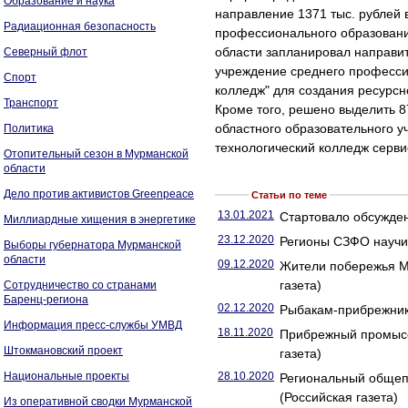
Образование и наука
направление 1371 тыс. рублей 
Радиационная безопасность
профессионального образовани
области запланировал направит
Северный флот
учреждение среднего професс
Спорт
колледж" для создания ресурс
Транспорт
Кроме того, решено выделить 8
областного образовательного 
Политика
технологический колледж серви
Отопительный сезон в Мурманской
области
Дело против активистов Greenpeace
Статьи по теме
13.01.2021
Стартовало обсужден
Миллиардные хищения в энергетике
23.12.2020
Регионы СЗФО научил
Выборы губернатора Мурманской
области
09.12.2020
Жители побережья Му
газета)
Сотрудничество со странами
Баренц-региона
02.12.2020
Рыбакам-прибрежника
Информация пресс-службы УМВД
18.11.2020
Прибрежный промысел
Штокмановский проект
газета)
Национальные проекты
28.10.2020
Региональный общепи
(Российская газета)
Из оперативной сводки Мурманской