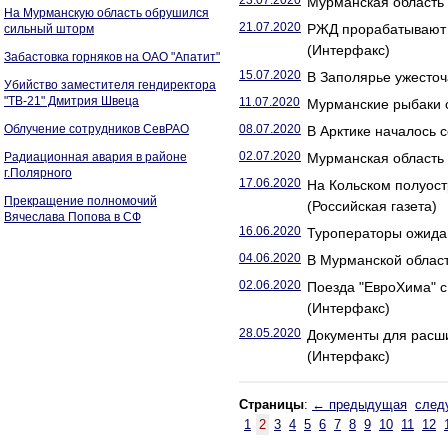
23.07.2020
Мурманская область г
На Мурманскую область обрушился
21.07.2020
РЖД прорабатывают 
сильный шторм
(Интерфакс)
Забастовка горняков на ОАО "Апатит"
15.07.2020
В Заполярье ужесточ
Убийство заместителя гендиректора
"ТВ-21" Дмитрия Швеца
11.07.2020
Мурманские рыбаки 
Облучение сотрудников СевРАО
08.07.2020
В Арктике началось 
02.07.2020
Радиационная авария в районе
Мурманская область
г.Полярного
17.06.2020
На Кольском полуост
Прекращение полномочий
(Российская газета)
Вячеслава Попова в СФ
16.06.2020
Туроператоры ожида
04.06.2020
В Мурманской област
02.06.2020
Поезда "ЕвроХима" с
(Интерфакс)
28.05.2020
Документы для расши
(Интерфакс)
Страницы
:
← предыдущая
след
1
2
3
4
5
6
7
8
9
10
11
12