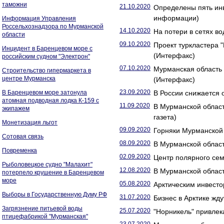
таможни
21.10.2020
Определены пять инв
информации)
Информация Управления
Россельхознадзора по Мурманской
14.10.2020
На потери в сетях в
области
09.10.2020
Проект туркластера 
Инцидент в Баренцевом море с
(Интерфакс)
российским судном "Электрон"
07.10.2020
Мурманская область 
Строительство гипермаркета в
центре Мурманска
(Интерфакс)
23.09.2020
В Баренцевом море затонула
В России снижается 
атомная подводная лодка К-159 с
11.09.2020
В Мурманской облас
экипажем
газета)
Монетизация льгот
09.09.2020
Горняки Мурманской 
Сотовая связь
08.09.2020
В Мурманской област
Повременка
02.09.2020
Центр полярного сем
Рыболовецкое судно "Малахит"
12.08.2020
В Мурманской област
потерпело крушение в Баренцевом
море
05.08.2020
Арктическим инвесто
Выборы в Государственную Думу РФ
31.07.2020
Бизнес в Арктике жду
Загрязнение питьевой воды
25.07.2020
"Норникель" привлек
птицефабрикой "Мурманская"