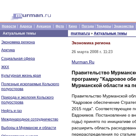
|
|
|
|
|
|
|
Новости
Адреса
Аукцион
Фото
Кино
Погода
Тендеры
Знакомства
Актуальные темы
murman.ru
»
Актуальные темы
Экономика региона
Экономика региона
Арктика
26 марта 2008 г. 11:23
Социальная сфера
Murman.Ru
ЖКХ
Правительство Мурманско
Культурная жизнь края
программу "Кадровое обе
Полезные ископаемые Кольского
Мурманской области на пе
полуострова
Правительство Мурманской обл
Природа и экология Кольского
"Кадровое обеспечение Стратег
полуострова
2015 года". Соответствующее 
Нефть и газ
Евдокимов. Постановление о вн
Международное сотрудничество
годы) принято по инициативе о
расширить область расходовани
Выборы в Мурманске и области
перераспределения по статьям