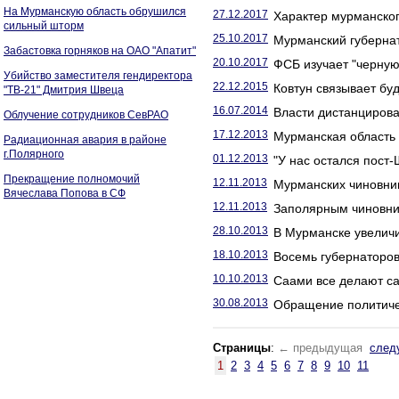
На Мурманскую область обрушился
27.12.2017
Характер мурманског
сильный шторм
25.10.2017
Мурманский губернат
Забастовка горняков на ОАО "Апатит"
20.10.2017
ФСБ изучает "черную
Убийство заместителя гендиректора
22.12.2015
Ковтун связывает бу
"ТВ-21" Дмитрия Швеца
16.07.2014
Власти дистанцирова
Облучение сотрудников СевРАО
17.12.2013
Мурманская область 
Радиационная авария в районе
г.Полярного
01.12.2013
"У нас остался пост
Прекращение полномочий
12.11.2013
Мурманских чиновник
Вячеслава Попова в СФ
12.11.2013
Заполярным чиновни
28.10.2013
В Мурманске увелич
18.10.2013
Восемь губернаторов 
10.10.2013
Саами все делают са
30.08.2013
Обращение политиче
Страницы
:
← предыдущая
след
1
2
3
4
5
6
7
8
9
10
11