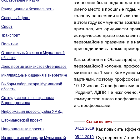
Образование и наука
заявление было подано для тог
имело место в прошлые годы, 
Радиационная безопасность
колонну на шествии и были гла
Северный флот
в этом году коммунисты возгла
Спорт
признала, что юридически пра
историческое право возглавлят
Транспорт
первомайские праздники и в нач
Политика
присоединились только примерн
Отопительный сезон в Мурманской
области
Как сообщили в Облсовпрофе, 
первомайской колонне, профсою
Дело против активистов Greenpeace
митингах на 1 мая. Коммунисты
Миллиардные хищения в энергетике
партиями, поэтому профсоюзы 
Выборы губернатора Мурманской
10-12 часов. С профсоюзами по
области
"Родина", ЛДПР. Не исключено,
Сотрудничество со странами
коммунистов много профсоюзных
Баренц-региона
и с профсоюзами.
Информация пресс-службы УМВД
Штокмановский проект
Статьи по теме
04.12.2019
Как повысить эффект
Национальные проекты
05.11.2019
Суд перевел Игоря Б
Из оперативной сводки Мурманской