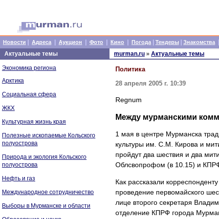
|
|
|
|
|
|
|
Новости
Адреса
Аукцион
Фото
Кино
Погода
Тендеры
Знакомства
Актуальные темы
murman.ru
»
Актуальные темы
Экономика региона
Политика
Арктика
28 апреля 2005 г. 10:39
Социальная сфера
Regnum
ЖКХ
Между мурманскими комм
Культурная жизнь края
1 мая в центре Мурманска трад
Полезные ископаемые Кольского
полуострова
культуры им. С.М. Кирова и мит
пройдут два шествия и два мит
Природа и экология Кольского
Облсвопрофом (в 10.15) и КПРФ
полуострова
Нефть и газ
Как рассказали корреспондент
проведение первомайского шес
Международное сотрудничество
лице второго секретаря Владим
Выборы в Мурманске и области
отделение КПРФ города Мурман