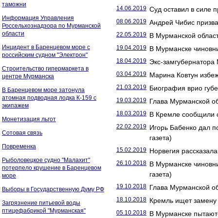
таможни
14.06.2019
Суд оставил в силе 
Информация Управления
08.06.2019
Андрей Чибис призва
Россельхознадзора по Мурманской
области
22.05.2019
В Мурманской област
Инцидент в Баренцевом море с
19.04.2019
В Мурманске чиновни
российским судном "Электрон"
18.04.2019
Экс-замгубернатора 
Строительство гипермаркета в
03.04.2019
Марина Ковтун избеж
центре Мурманска
21.03.2019
Биография врио губ
В Баренцевом море затонула
атомная подводная лодка К-159 с
19.03.2019
Глава Мурманской об
экипажем
18.03.2019
В Кремле сообщили о
Монетизация льгот
22.02.2019
Игорь Бабенко дал п
Сотовая связь
газета)
Повременка
15.02.2019
Норвегия рассказала
Рыболовецкое судно "Малахит"
26.10.2018
В Мурманске чиновни
потерпело крушение в Баренцевом
газета)
море
19.10.2018
Глава Мурманской об
Выборы в Государственную Думу РФ
18.10.2018
Кремль ищет замену 
Загрязнение питьевой воды
птицефабрикой "Мурманская"
05.10.2018
В Мурманске пытаютс