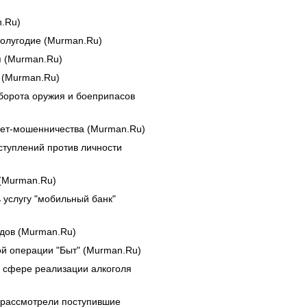
n.Ru)
полугодие (Murman.Ru)
я (Murman.Ru)
е (Murman.Ru)
борота оружия и боеприпасов
нет-мошенничества (Murman.Ru)
ступлений против личности
 (Murman.Ru)
 услугу "мобильный банк"
едов (Murman.Ru)
ой операции "Быт" (Murman.Ru)
 сфере реализации алкоголя
 рассмотрели поступившие