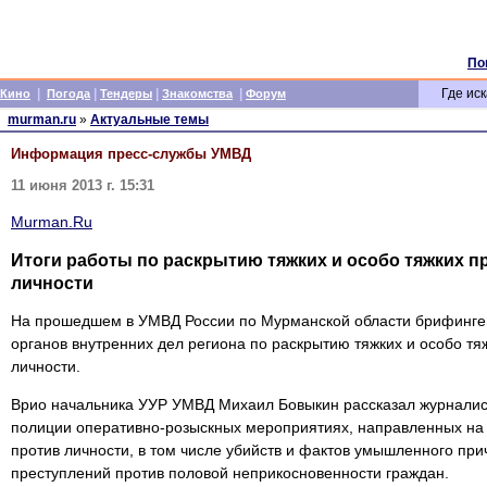
По
|
|
|
|
Где иск
Кино
Погода
Тендеры
Знакомства
Форум
murman.ru
»
Актуальные темы
Информация пресс-службы УМВД
11 июня 2013 г. 15:31
Murman.Ru
Итоги работы по раскрытию тяжких и особо тяжких п
личности
На прошедшем в УМВД России по Мурманской области брифинге
органов внутренних дел региона по раскрытию тяжких и особо тя
личности.
Врио начальника УУР УМВД Михаил Бовыкин рассказал журналис
полиции оперативно-розыскных мероприятиях, направленных на 
против личности, в том числе убийств и фактов умышленного при
преступлений против половой неприкосновенности граждан.