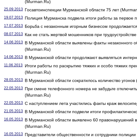
(Murman.Ru)
25.09.2013
Госавтоинспекции Мурманской области 75 лет (Murma
19.07.2013
Полиция Мурманска подвела итоги работы за первое 
17.07.2013
Борьба с незаконным игорным бизнесом продолжаетс
08.07.2013
Как не стать жертвой мошенников при трудоустройств
14.06.2013
В Мурманской области выявлены факты незаконного о
(Murman.Ru)
14.06.2013
В Мурманской области продолжают выявляться интер
11.06.2013
Итоги работы по раскрытию тяжких и особо тяжких пре
(Murman.Ru)
28.05.2013
В Мурманской области сократилось количество угонов
22.05.2013
При смене телефонного номера не забудьте отключить
(Murman.Ru)
22.05.2013
С наступлением лета участились факты краж велосип
21.05.2013
В Мурманской области подвели итоги профилактическ
16.05.2013
В Мурманской области выявлено 60 правонарушений в
(Murman.Ru)
16.05.2013
Представители общественности и сотрудники полиции