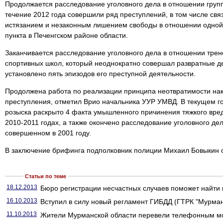
Продолжается расследование уголовного дела в отношении групп
течение 2012 года совершили ряд преступлений, в том числе св
истязанием и незаконным лишением свободы в отношении одной
пункта в Печенгском районе области.
Заканчивается расследование уголовного дела в отношении трен
спортивных школ, который неоднократно совершал развратные д
установлено пять эпизодов его преступной деятельности.
Продолжена работа по реализации принципа неотвратимости на
преступления, отметил Врио начальника УУР УМВД. В текущем го
розыска раскрыто 4 факта умышленного причинения тяжкого вре
2010-2011 годах, а также окончено расследование уголовного д
совершенном в 2001 году.
В заключение брифинга подполковник полиции Михаил Бовыкин о
Статьи по теме
18.12.2013
Бюро регистрации несчастных случаев поможет найти
16.10.2013
Вступил в силу новый регламент ГИБДД (ГТРК "Мурман
11.10.2013
Жители Мурманской области перевели телефонным м