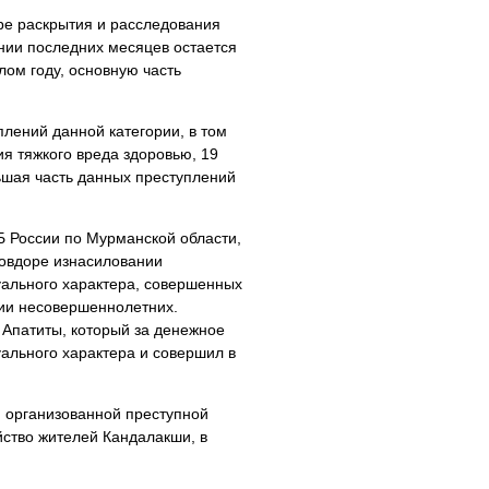
ре раскрытия и расследования
ении последних месяцев остается
лом году, основную часть
плений данной категории, в том
я тяжкого вреда здоровью, 19
ьшая часть данных преступлений
Б России по Мурманской области,
Ковдоре изнасиловании
уального характера, совершенных
нии несовершеннолетних.
 Апатиты, который за денежное
ального характера и совершил в
й организованной преступной
ство жителей Кандалакши, в