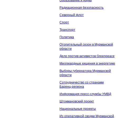
Образование и наука
Радиационная безопасность
Северный флот
Спорт
Транспорт
Политика
Отопительный сезон в Мурманской
области
Дело против активистов Greenpeace
Миллиардные хищения в энергетике
Выборы губернатора Мурманской
области
Сотрудничество со странами
Баренц-региона
Информация пресс-службы УМВД
Штокмановский проект
Национальные проекты
Из оперативной сводки Мурманской