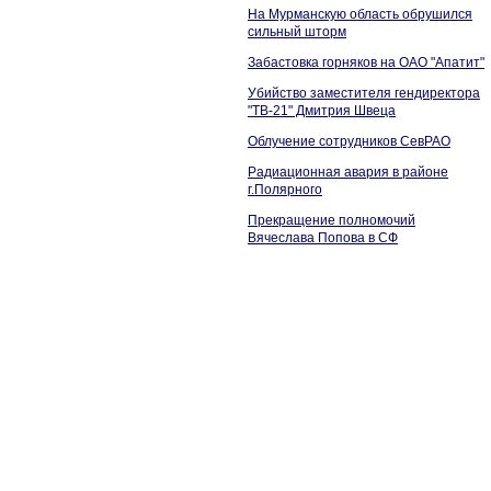
На Мурманскую область обрушился
сильный шторм
Забастовка горняков на ОАО "Апатит"
Убийство заместителя гендиректора
"ТВ-21" Дмитрия Швеца
Облучение сотрудников СевРАО
Радиационная авария в районе
г.Полярного
Прекращение полномочий
Вячеслава Попова в СФ