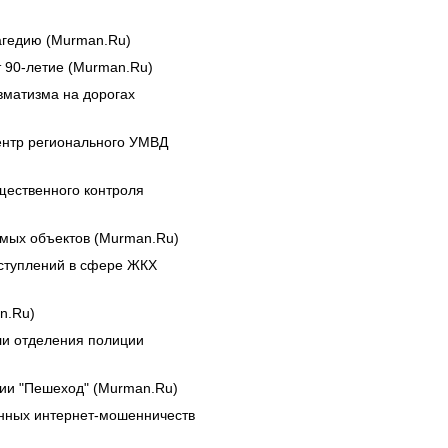
агедию (Murman.Ru)
 90-летие (Murman.Ru)
вматизма на дорогах
ентр регионального УМВД
щественного контроля
мых объектов (Murman.Ru)
ступлений в сфере ЖКХ
n.Ru)
ли отделения полиции
ии "Пешеход" (Murman.Ru)
анных интернет-мошенничеств