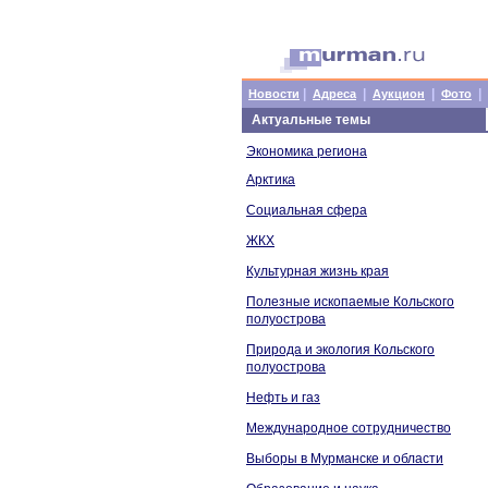
|
|
|
|
Новости
Адреса
Аукцион
Фото
Актуальные темы
Экономика региона
Арктика
Социальная сфера
ЖКХ
Культурная жизнь края
Полезные ископаемые Кольского
полуострова
Природа и экология Кольского
полуострова
Нефть и газ
Международное сотрудничество
Выборы в Мурманске и области