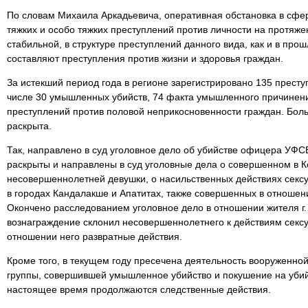
По словам Михаила Аркадьевича, оперативная обстановка в сфе
тяжких и особо тяжких преступлений против личности на протяж
стабильной, в структуре преступлений данного вида, как и в прош
составляют преступления против жизни и здоровья граждан.
За истекший период года в регионе зарегистрировано 135 престу
числе 30 умышленных убийств, 74 факта умышленного причинени
преступлений против половой неприкосновенности граждан. Бол
раскрыта.
Так, направлено в суд уголовное дело об убийстве офицера УФС
раскрыты и направлены в суд уголовные дела о совершенном в 
несовершеннолетней девушки, о насильственных действиях секс
в городах Кандалакше и Апатитах, также совершенных в отноше
Окончено расследованием уголовное дело в отношении жителя г.
вознаграждение склонил несовершеннолетнего к действиям сексу
отношении него развратные действия.
Кроме того, в текущем году пресечена деятельность вооруженно
группы, совершившей умышленное убийство и покушение на убий
настоящее время продолжаются следственные действия.