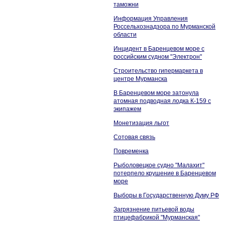
таможни
Информация Управления
Россельхознадзора по Мурманской
области
Инцидент в Баренцевом море с
российским судном "Электрон"
Строительство гипермаркета в
центре Мурманска
В Баренцевом море затонула
атомная подводная лодка К-159 с
экипажем
Монетизация льгот
Сотовая связь
Повременка
Рыболовецкое судно "Малахит"
потерпело крушение в Баренцевом
море
Выборы в Государственную Думу РФ
Загрязнение питьевой воды
птицефабрикой "Мурманская"