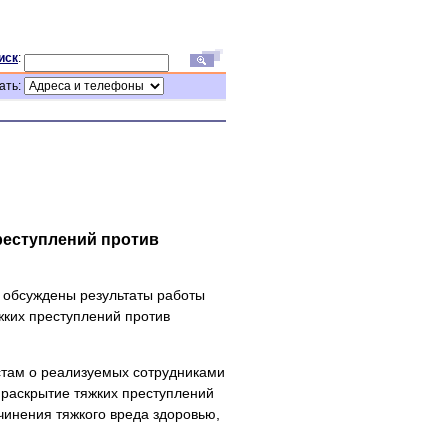
иск
:
ать:
реступлений против
 обсуждены результаты работы
жких преступлений против
там о реализуемых сотрудниками
раскрытие тяжких преступлений
чинения тяжкого вреда здоровью,