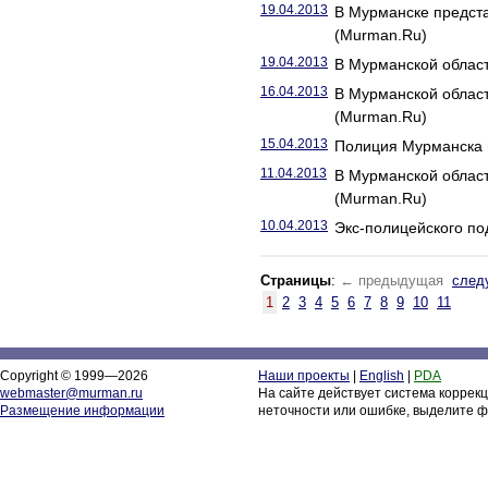
19.04.2013
В Мурманске предст
(Murman.Ru)
19.04.2013
В Мурманской облас
16.04.2013
В Мурманской област
(Murman.Ru)
15.04.2013
Полиция Мурманска п
11.04.2013
В Мурманской област
(Murman.Ru)
10.04.2013
Экс-полицейского по
Страницы
:
← предыдущая
след
1
2
3
4
5
6
7
8
9
10
11
Copyright © 1999—2026
Наши проекты
|
English
|
PDA
webmaster@murman.ru
На сайте действует система коррек
Размещение информации
неточности или ошибке, выделите ф