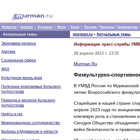
|
|
|
|
|
|
|
Новости
Адреса
Аукцион
Фото
Кино
Погода
Тендеры
Знакомства
Актуальные темы
murman.ru
»
Актуальные темы
Экономика региона
Информация пресс-службы УМ
Арктика
28 апреля 2013 г. 13:35
Социальная сфера
Murman.Ru
ЖКХ
Физкультурно-спортивное
Культурная жизнь края
В УМВД России по Мурманской 
Полезные ископаемые Кольского
полуострова
летию Всероссийского физкуль
Природа и экология Кольского
Старейшее в нашей стране спо
полуострова
апреля 1923 года по инициатив
Нефть и газ
ключевую роль в становлении и
Сегодня Общество объединяет в
Международное сотрудничество
войск безопасности и правопор
Выборы в Мурманске и области