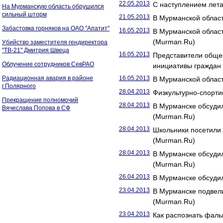
22.05.2013
С наступлением лета
На Мурманскую область обрушился
сильный шторм
21.05.2013
В Мурманской област
Забастовка горняков на ОАО "Апатит"
16.05.2013
В Мурманской облас
(Murman.Ru)
Убийство заместителя гендиректора
"ТВ-21" Дмитрия Швеца
16.05.2013
Представители обще
Облучение сотрудников СевРАО
инициативы граждан
Радиационная авария в районе
16.05.2013
В Мурманской облас
г.Полярного
28.04.2013
Физкультурно-спорти
Прекращение полномочий
28.04.2013
В Мурманске обсуди
Вячеслава Попова в СФ
(Murman.Ru)
28.04.2013
Школьники посетили
(Murman.Ru)
28.04.2013
В Мурманске обсуди
(Murman.Ru)
26.04.2013
В Мурманске обсуди
23.04.2013
В Мурманске подвел
(Murman.Ru)
23.04.2013
Как распознать фал