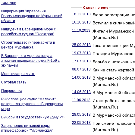
таможни
Статьи по теме
Информация Управления
18.12.2013
Бюро регистрации не
Россельхознадзора по Мурманской
области
16.10.2013
Вступил в силу новы
Инцидент в Баренцевом море с
11.10.2013
Жители Мурманской 
российским судном "Электрон"
(Murman.Ru)
Строительство гипермаркета в
25.09.2013
Госавтоинспекции Му
центре Мурманска
19.07.2013
Полиция Мурманска п
В Баренцевом море затонула
атомная подводная лодка К-159 с
17.07.2013
Борьба с незаконны
экипажем
08.07.2013
Как не стать жертво
Монетизация льгот
14.06.2013
В Мурманской област
Сотовая связь
(Murman.Ru)
Повременка
14.06.2013
В Мурманской облас
Рыболовецкое судно "Малахит"
11.06.2013
Итоги работы по рас
потерпело крушение в Баренцевом
(Murman.Ru)
море
28.05.2013
В Мурманской област
Выборы в Государственную Думу РФ
22.05.2013
При смене телефонно
Загрязнение питьевой воды
(Murman.Ru)
птицефабрикой "Мурманская"