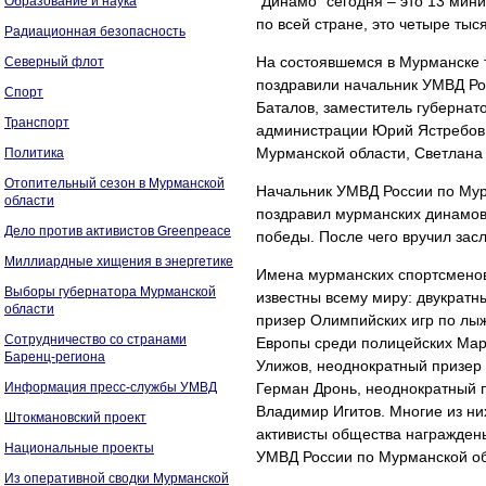
"Динамо" сегодня – это 13 мин
Образование и наука
по всей стране, это четыре ты
Радиационная безопасность
На состоявшемся в Мурманске 
Северный флот
поздравили начальник УМВД Ро
Спорт
Баталов, заместитель губернат
Транспорт
администрации Юрий Ястребов,
Мурманской области, Светлана 
Политика
Отопительный сезон в Мурманской
Начальник УМВД России по Мур
области
поздравил мурманских динамовц
Дело против активистов Greenpeace
победы. После чего вручил за
Миллиардные хищения в энергетике
Имена мурманских спортсменов
Выборы губернатора Мурманской
известны всему миру: двукратн
области
призер Олимпийских игр по лы
Сотрудничество со странами
Европы среди полицейских Ма
Баренц-региона
Улижов, неоднократный призер
Информация пресс-службы УМВД
Герман Дронь, неоднократный 
Владимир Игитов. Многие из них
Штокмановский проект
активисты общества награжден
Национальные проекты
УМВД России по Мурманской обл
Из оперативной сводки Мурманской