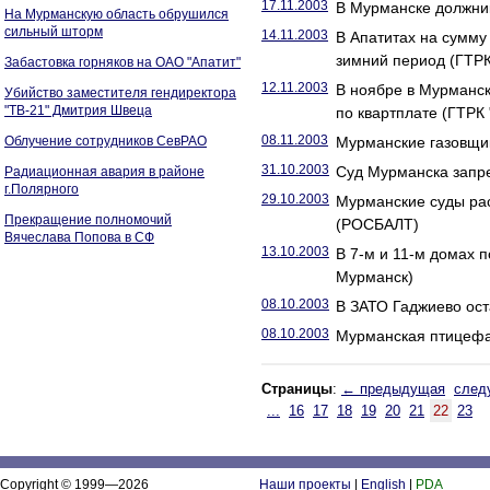
17.11.2003
В Мурманске должник
На Мурманскую область обрушился
сильный шторм
14.11.2003
В Апатитах на сумму
зимний период (ГТРК
Забастовка горняков на ОАО "Апатит"
12.11.2003
В ноябре в Мурманск
Убийство заместителя гендиректора
"ТВ-21" Дмитрия Швеца
по квартплате (ГТРК
08.11.2003
Облучение сотрудников СевРАО
Мурманские газовщи
31.10.2003
Суд Мурманска запре
Радиационная авария в районе
г.Полярного
29.10.2003
Мурманские суды рас
Прекращение полномочий
(РОСБАЛТ)
Вячеслава Попова в СФ
13.10.2003
В 7-м и 11-м домах 
Мурманск)
08.10.2003
В ЗАТО Гаджиево ост
08.10.2003
Мурманская птицефаб
Страницы
:
← предыдущая
след
...
16
17
18
19
20
21
22
23
Copyright © 1999—2026
Наши проекты
|
English
|
PDA