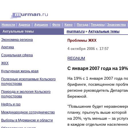
|
|
|
|
|
|
|
Новости
Адреса
Аукцион
Фото
Кино
Погода
Тендеры
Знакомства
Актуальные темы
murman.ru
»
Актуальные темы
Экономика региона
Проблемы ЖКХ
Арктика
4 октября 2006 г. 17:57
Социальная сфера
REGNUM
ЖКХ
С января 2007 года на 19
Культурная жизнь края
На 19% с 1 января 2007 года п
Полезные ископаемые Кольского
полуострова
брифинге, посвященном пробле
регионе руководитель Департа
Природа и экология Кольского
Бережной.
полуострова
Нефть и газ
"Повышение будет неравномер
планку, прыгнуть выше которой
Международное сотрудничество
на 20%, чуть меньше – за услу
Выборы в Мурманске и области
в каждом отдельном населенном