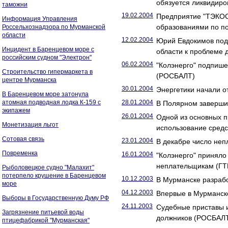
обязуется ликвидиро
таможни
19.02.2004
Предприятие "ТЭКОС
Информация Управления
образованиями по по
Россельхознадзора по Мурманской
области
12.02.2004
Юрий Евдокимов подв
Инцидент в Баренцевом море с
области к проблеме 
российским судном "Электрон"
06.02.2004
"Колэнерго" подпише
Строительство гипермаркета в
(РОСБАЛТ)
центре Мурманска
30.01.2004
Энергетики начали о
В Баренцевом море затонула
атомная подводная лодка К-159 с
28.01.2004
В Полярном завершил
экипажем
26.01.2004
Одной из основных п
Монетизация льгот
использование средс
Сотовая связь
23.01.2004
В декабре число неп
Повременка
16.01.2004
"Колэнерго" приняло
неплательщикам (ГТ
Рыболовецкое судно "Малахит"
потерпело крушение в Баренцевом
10.12.2003
В Мурманске разрабо
море
04.12.2003
Впервые в Мурманск
Выборы в Государственную Думу РФ
24.11.2003
Судебные приставы 
Загрязнение питьевой воды
должников (РОСБАЛ
птицефабрикой "Мурманская"