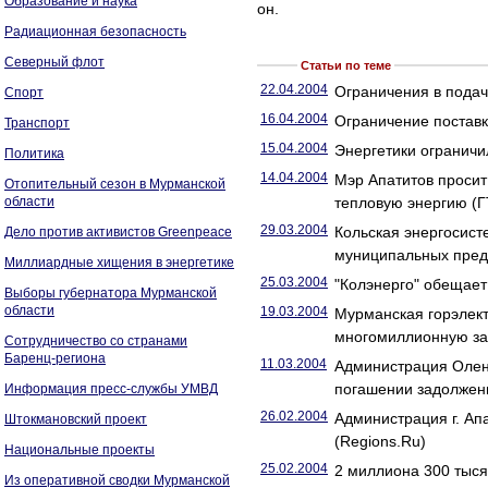
Образование и наука
он.
Радиационная безопасность
Северный флот
Статьи по теме
22.04.2004
Ограничения в подач
Спорт
16.04.2004
Ограничение поставк
Транспорт
15.04.2004
Энергетики ограничи
Политика
14.04.2004
Мэр Апатитов просит
Отопительный сезон в Мурманской
области
тепловую энергию (Г
29.03.2004
Кольская энергосист
Дело против активистов Greenpeace
муниципальных пред
Миллиардные хищения в энергетике
25.03.2004
"Колэнерго" обещае
Выборы губернатора Мурманской
области
19.03.2004
Мурманская горэлект
многомиллионную за
Сотрудничество со странами
Баренц-региона
11.03.2004
Администрация Олен
погашении задолженн
Информация пресс-службы УМВД
26.02.2004
Администрация г. Апа
Штокмановский проект
(Regions.Ru)
Национальные проекты
25.02.2004
2 миллиона 300 тыся
Из оперативной сводки Мурманской