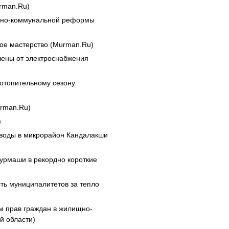
urman.Ru)
щно-коммунальной реформы
е мастерство (Murman.Ru)
чены от электроснабжения
 отопительному сезону
urman.Ru)
)
 воды в микрорайон Кандалакши
урмаши в рекордно короткие
ть муниципалитетов за тепло
м прав граждан в жилищно-
й области)