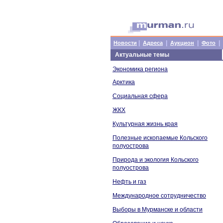
|
|
|
|
Новости
Адреса
Аукцион
Фото
Актуальные темы
Экономика региона
Арктика
Социальная сфера
ЖКХ
Культурная жизнь края
Полезные ископаемые Кольского
полуострова
Природа и экология Кольского
полуострова
Нефть и газ
Международное сотрудничество
Выборы в Мурманске и области