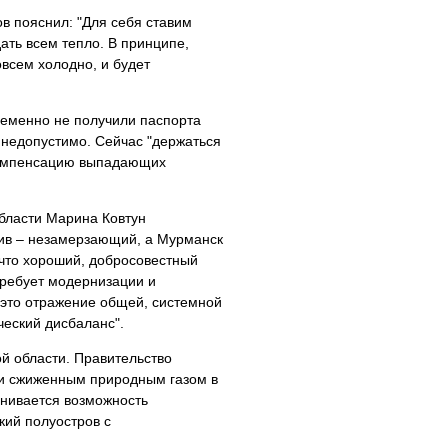
 пояснил: "Для себя ставим
дать всем тепло. В принципе,
овсем холодно, и будет
ременно не получили паспорта
и недопустимо. Сейчас "держаться
 компенсацию выпадающих
бласти Марина Ковтун
алив – незамерзающий, а Мурманск
 что хороший, добросовестный
требует модернизации и
 это отражение общей, системной
ческий дисбаланс".
й области. Правительство
ти сжиженным природным газом в
енивается возможность
кий полуостров с