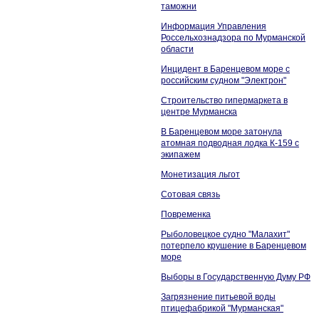
таможни
Информация Управления
Россельхознадзора по Мурманской
области
Инцидент в Баренцевом море с
российским судном "Электрон"
Строительство гипермаркета в
центре Мурманска
В Баренцевом море затонула
атомная подводная лодка К-159 с
экипажем
Монетизация льгот
Сотовая связь
Повременка
Рыболовецкое судно "Малахит"
потерпело крушение в Баренцевом
море
Выборы в Государственную Думу РФ
Загрязнение питьевой воды
птицефабрикой "Мурманская"