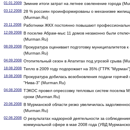
01.01.2009
Зимние итоги затрат на летнее озеленение города (M
03.12.2008
28 % россиян проинформированы о механизме жили
(Murman.Ru)
20.11.2008
Работники ЖКХ постоянно повышают профессионально
12.09.2008
В поселке Абрам-мыс 11 домов незаконно были отклю
(Murman.Ru)
08.09.2008
Прокуратура оценивает подготовку муниципалитетов к
(Murman.Ru)
04.09.2008
Отопительный сезон в Апатитах под угрозой срыва (M
18.08.2008
Тепло в 2009 году подорожает на 35% (ГТРК "Мурман"
18.08.2008
Прокуратура добилась возобновления подачи горячей
"Нива-3" (Murman.Ru)
04.08.2008
ТЭКОС провел опрессовку тепловых систем поселка М
сроки (Murman.Ru)
20.06.2008
В Мурманской области резко увеличилась задолженнос
(Murman.Ru)
02.06.2008
О результатах надзорной деятельности за соблюдение
коммунальной сфере в мае 2008 года (УВД Мурманско