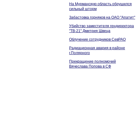
На Мурманскую область обрушился
сильный шторм
Забастовка горняков на ОАО "Апатит"
Убийство заместителя гендиректора
"ТВ-21" Дмитрия Швеца
Облучение сотрудников СевРАО
Радиационная авария в районе
г.Полярного
Прекращение полномочий
Вячеслава Попова в СФ