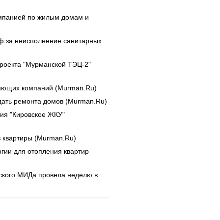
мпанией по жилым домам и
ф за неисполнение санитарных
роекта "Мурманской ТЭЦ-2"
ляющих компаний (Murman.Ru)
дать ремонта домов (Murman.Ru)
ия "Кировское ЖКУ"
з квартиры (Murman.Ru)
ргии для отопления квартир
ского МИДа провела неделю в