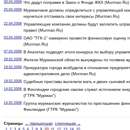
30.04.2008
Что дадут поправки в Закон о Фонде ЖКХ (Murman.Ru)
25.04.2008
Мурманчане должны определиться с управляющей ко
научиться отстаивать свои интересы (Murman.Ru)
22.04.2008
Управляющие компании должны будут заплатить штра
правил (Murman.Ru)
03.04.2008
ОАО "ТГК-1" намерено провести финансовую оценку п
(Murman.Ru)
07.03.2008
В Апатитах подводят итоги конкурса по выбору управ
29.02.2008
Жители Мурманской области вынуждены по полвека ж
19.02.2008
Прокуратура города возбудила в отношении предприят
административное дело (Murman.Ru)
19.02.2008
Судебные приставы выселили мать и двоих сыновей и
14.02.2008
В Финляндии городские свалки служат источником эне
(ГТРК "Мурман")
14.02.2008
Группа мурманских журналистов по приглашению фин
Финляндии (ГТРК "Мурман")
Страницы
:
← предыдущая
следующая →
1
2
3
4
5
6
7
8
9
10
11
12
13
14
15
...