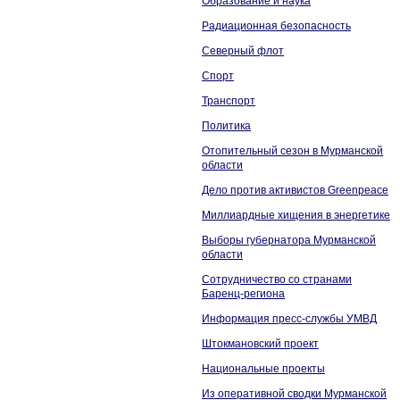
Образование и наука
Радиационная безопасность
Северный флот
Спорт
Транспорт
Политика
Отопительный сезон в Мурманской
области
Дело против активистов Greenpeace
Миллиардные хищения в энергетике
Выборы губернатора Мурманской
области
Сотрудничество со странами
Баренц-региона
Информация пресс-службы УМВД
Штокмановский проект
Национальные проекты
Из оперативной сводки Мурманской