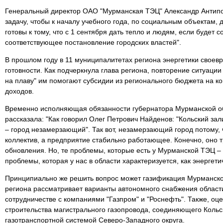
Генеральный директор ОАО "Мурманская ТЭЦ" Александр Антипов
задачу, чтобы к началу учебного года, по социальным объектам, 
готовы к тому, что с 1 сентября дать тепло и людям, если будет с
соответствующее постановление городских властей".
В прошлом году в 11 муниципалитетах региона энергетики своев
готовности. Как подчеркнула глава региона, повторение ситуаци
на плаву" им помогают субсидии из регионального бюджета на
доходов.
Временно исполняющая обязанности губернатора Мурманской о
рассказала: "Как говорил Олег Петрович Найденов: "Кольский з
– город незамерзающий". Так вот, незамерзающий город потому,
коллектив, а предприятие стабильно работающее. Конечно, оно 
обновления. Но, те проблемы, которые есть у Мурманской ТЭЦ –
проблемы, которая у нас в области характеризуется, как энергети
Принципиально же решить вопрос может газификация Мурманско
региона рассматривает варианты автономного снабжения облас
сотрудничестве с компаниями "Газпром" и "Роснефть". Также, оц
строительства магистрального газопровода, соединяющего Кольс
газотранспортной системой Северо-Западного округа.