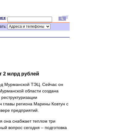
иск
:
ать:
 2 млрд рублей
ред Мурманской ТЭЦ. Сейчас он
Мурманской области создана
 реструктуризации
ч главы региона Марины Ковтун с
евере предприятий.
я она снабжает теплом три
ный вопрос сегодня – подготовка