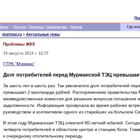
По
|
|
|
|
Где иск
Кино
Погода
Тендеры
Знакомства
Форум
murman.ru
»
Актуальные темы
Проблемы ЖКХ
19 августа 2014 г. 12:37
ГТРК "Мурман"
Долг потребителей перед Мурманской ТЭЦ превышает
За шесть лет в шесть раз. Так увеличился долг потребителей пе
превышает 2 миллиарда рублей. Распоряжением правительства 
межведомственная комиссия для решения вопросов погашения и
задолженности. Информация прозвучала во время рабочих встре
руководством и коллективом одного из старейших на Кольском С
В этом году Мурманская ТЭЦ отметилf 80-летний юбилей. Сегодн
четверти потребителей в областном центре и станцию Кола. Глав
к очередному отопительному периоду.