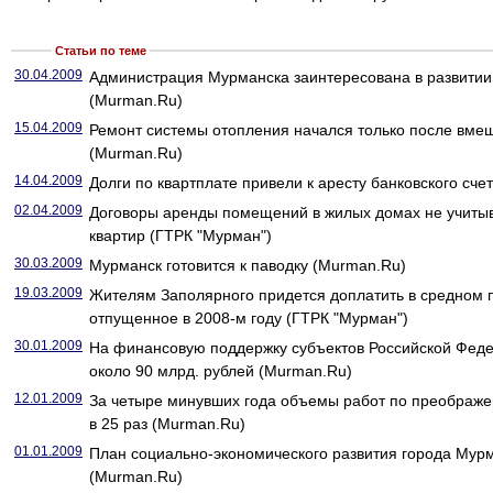
Статьи по теме
30.04.2009
Администрация Мурманска заинтересована в развитии
(Murman.Ru)
15.04.2009
Ремонт системы отопления начался только после вме
(Murman.Ru)
14.04.2009
Долги по квартплате привели к аресту банковского сче
02.04.2009
Договоры аренды помещений в жилых домах не учиты
квартир (ГТРК "Мурман")
30.03.2009
Мурманск готовится к паводку (Murman.Ru)
19.03.2009
Жителям Заполярного придется доплатить в средном по
отпущенное в 2008-м году (ГТРК "Мурман")
30.01.2009
На финансовую поддержку субъектов Российской Фед
около 90 млрд. рублей (Murman.Ru)
12.01.2009
За четыре минувших года объемы работ по преображ
в 25 раз (Murman.Ru)
01.01.2009
План социально-экономического развития города Мурм
(Murman.Ru)