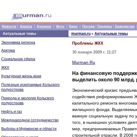
|
|
|
|
|
|
|
Новости
Адреса
Аукцион
Фото
Кино
Погода
Тендеры
Знакомства
Актуальные темы
murman.ru
»
Актуальные темы
Экономика региона
Проблемы ЖКХ
Арктика
30 января 2009 г. 11:27
Социальная сфера
Murman.Ru
ЖКХ
На финансовую поддержк
Культурная жизнь края
выделить около 90 млрд.
Полезные ископаемые Кольского
полуострова
Экономический кризис предъяв
содействия реформированию ЖК
Природа и экология Кольского
капитального ремонта многоква
полуострова
жилищного фонда. Выделяемые
Нефть и газ
важную социальную задачу по 
Международное сотрудничество
того, в нынешних условиях дея
мер, предпринимаемых Правите
Выборы в Мурманске и области
строительной отрасли. В 2008 