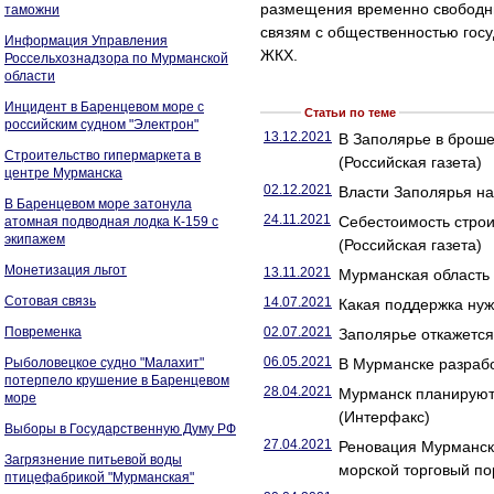
размещения временно свободны
таможни
связям с общественностью гос
Информация Управления
ЖКХ.
Россельхознадзора по Мурманской
области
Инцидент в Баренцевом море с
Статьи по теме
российским судном "Электрон"
13.12.2021
В Заполярье в броше
Строительство гипермаркета в
(Российская газета)
центре Мурманска
02.12.2021
Власти Заполярья на
В Баренцевом море затонула
24.11.2021
Себестоимость строи
атомная подводная лодка К-159 с
экипажем
(Российская газета)
Монетизация льгот
13.11.2021
Мурманская область
Сотовая связь
14.07.2021
Какая поддержка нуж
Повременка
02.07.2021
Заполярье откажется 
06.05.2021
Рыболовецкое судно "Малахит"
В Мурманске разрабо
потерпело крушение в Баренцевом
28.04.2021
Мурманск планируют 
море
(Интерфакс)
Выборы в Государственную Думу РФ
27.04.2021
Реновация Мурманск
Загрязнение питьевой воды
морской торговый по
птицефабрикой "Мурманская"