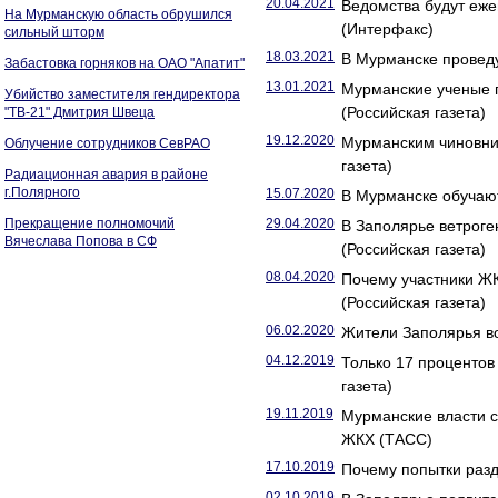
20.04.2021
Ведомства будут еже
На Мурманскую область обрушился
(Интерфакс)
сильный шторм
18.03.2021
В Мурманске проведу
Забастовка горняков на ОАО "Апатит"
13.01.2021
Мурманские ученые п
Убийство заместителя гендиректора
(Российская газета)
"ТВ-21" Дмитрия Швеца
19.12.2020
Мурманским чиновни
Облучение сотрудников СевРАО
газета)
Радиационная авария в районе
г.Полярного
15.07.2020
В Мурманске обучают
Прекращение полномочий
29.04.2020
В Заполярье ветрог
Вячеслава Попова в СФ
(Российская газета)
08.04.2020
Почему участники Ж
(Российская газета)
06.02.2020
Жители Заполярья во
04.12.2019
Только 17 проценто
газета)
19.11.2019
Мурманские власти 
ЖКХ (ТАСС)
17.10.2019
Почему попытки разд
02.10.2019