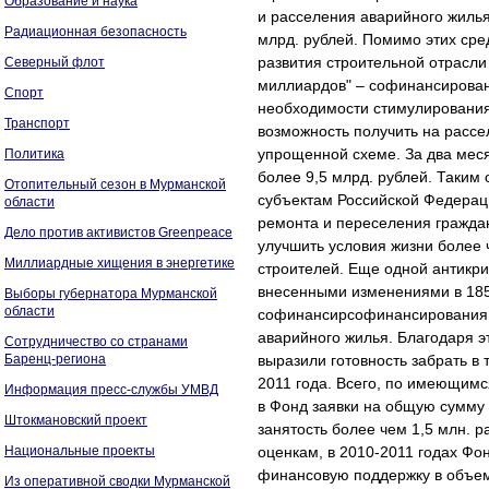
Образование и наука
и расселения аварийного жиль
Радиационная безопасность
млрд. рублей. Помимо этих ср
развития строительной отрасли
Северный флот
миллиардов" – софинансирован
Спорт
необходимости стимулирования
Транспорт
возможность получить на расс
упрощенной схеме. За два мес
Политика
более 9,5 млрд. рублей. Таким
Отопительный сезон в Мурманской
субъектам Российской Федерац
области
ремонта и переселения граждан
Дело против активистов Greenpeace
улучшить условия жизни более 
Миллиардные хищения в энергетике
строителей. Еще одной антикр
внесенными изменениями в 185
Выборы губернатора Мурманской
области
софинансирсофинансирования п
аварийного жилья. Благодаря э
Сотрудничество со странами
Баренц-региона
выразили готовность забрать в
2011 года. Всего, по имеющимс
Информация пресс-службы УМВД
в Фонд заявки на общую сумму в
Штокмановский проект
занятость более чем 1,5 млн. 
Национальные проекты
оценкам, в 2010-2011 годах Фо
финансовую поддержку в объеме
Из оперативной сводки Мурманской