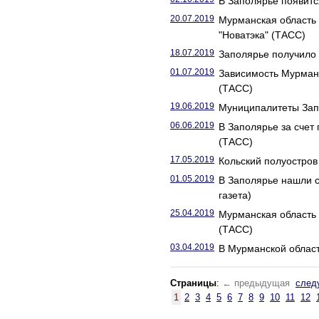
В Заполярье появитс
20.07.2019
Мурманская область 
"Новатэка" (ТАСС)
18.07.2019
Заполярье получило 
01.07.2019
Зависимость Мурманс
(ТАСС)
19.06.2019
Муниципалитеты Запо
06.06.2019
В Заполярье за счет
(ТАСС)
17.05.2019
Кольский полуостров 
01.05.2019
В Заполярье нашли с
газета)
25.04.2019
Мурманская область 
(ТАСС)
03.04.2019
В Мурманской област
Страницы
:
← предыдущая
след
1
2
3
4
5
6
7
8
9
10
11
12