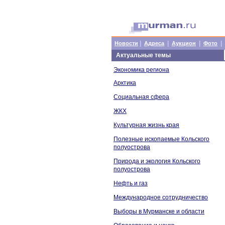
|
|
|
|
Новости
Адреса
Аукцион
Фото
Актуальные темы
Экономика региона
Арктика
Социальная сфера
ЖКХ
Культурная жизнь края
Полезные ископаемые Кольского
полуострова
Природа и экология Кольского
полуострова
Нефть и газ
Международное сотрудничество
Выборы в Мурманске и области