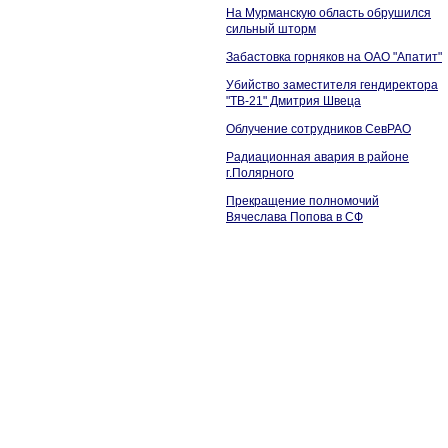
На Мурманскую область обрушился
сильный шторм
Забастовка горняков на ОАО "Апатит"
Убийство заместителя гендиректора
"ТВ-21" Дмитрия Швеца
Облучение сотрудников СевРАО
Радиационная авария в районе
г.Полярного
Прекращение полномочий
Вячеслава Попова в СФ