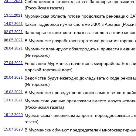
24.11.2021
Себестоимость строительства в Заполярье превысила 
(Российская газета)
13.11.2021
Мурманская область готова продолжить реновацию ЗА
14.07.2021
Какая поддержка нужна системе ЖКХ в Арктике (Россий
02.07.2021
Заполярье откажется от платы за тепло в летние месяц
06.05.2021
В Мурманске разработают стратегию развития города д
28.04.2021
Мурманск планируют облагородить и привести к едино
(Интерфакс)
27.04.2021
Реновация Мурманска начнется с микрорайона Больн
морской торговый порт)
20.04.2021
Ведомства будут ежегодно докладывать о ходе ренов
(Интерфакс)
18.03.2021
В Мурманске проведут реновацию самого ветхого район
13.01.2021
Мурманские ученые предложили вместо мазута исполь
(Российская газета)
19.12.2020
Мурманским чиновникам запретят переадресовывать 
газета)
15.07.2020
В Мурманске обучают председателей многоквартирных 