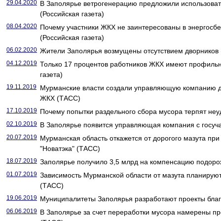
29.04.2020
В Заполярье ветрогенерацию предложили использоват
(Российская газета)
08.04.2020
Почему участники ЖКХ не заинтересованы в энергос
(Российская газета)
06.02.2020
Жители Заполярья возмущены отсутствием дворников (
04.12.2019
Только 17 процентов работников ЖКХ имеют профильн
газета)
19.11.2019
Мурманские власти создали управляющую компанию д
ЖКХ (ТАСС)
17.10.2019
Почему попытки раздельного сбора мусора терпят неуд
02.10.2019
В Заполярье появится управляющая компания с госуча
20.07.2019
Мурманская область откажется от дорогого мазута при
"Новатэка" (ТАСС)
18.07.2019
Заполярье получило 3,5 млрд на компенсацию подорож
01.07.2019
Зависимость Мурманской области от мазута планируют 
(ТАСС)
19.06.2019
Муниципалитеты Заполярья разработают проекты благо
06.06.2019
В Заполярье за счет переработки мусора намерены пр