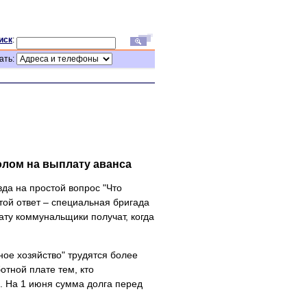
иск
:
ать:
олом на выплату аванса
да на простой вопрос "Что
той ответ – специальная бригада
ату коммунальщики получат, когда
е хозяйство" трудятся более
отной плате тем, кто
. На 1 июня сумма долга перед