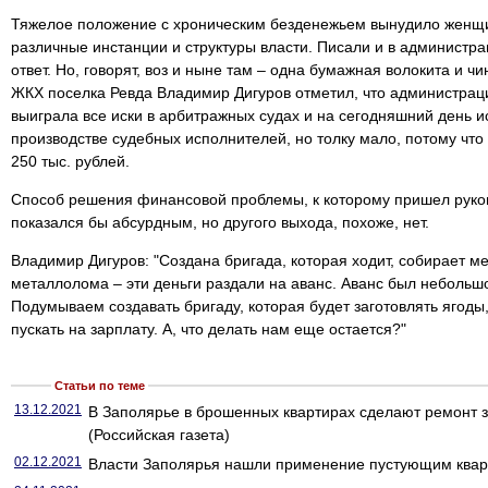
Тяжелое положение с хроническим безденежьем вынудило женщи
различные инстанции и структуры власти. Писали и в администр
ответ. Но, говорят, воз и ныне там – одна бумажная волокита и 
ЖКХ поселка Ревда Владимир Дигуров отметил, что администрац
выиграла все иски в арбитражных судах и на сегодняшний день и
производстве судебных исполнителей, но толку мало, потому что
250 тыс. рублей.
Способ решения финансовой проблемы, к которому пришел руков
показался бы абсурдным, но другого выхода, похоже, нет.
Владимир Дигуров: "Создана бригада, которая ходит, собирает м
металлолома – эти деньги раздали на аванс. Аванс был небольш
Подумываем создавать бригаду, которая будет заготовлять ягоды,
пускать на зарплату. А, что делать нам еще остается?"
Статьи по теме
13.12.2021
В Заполярье в брошенных квартирах сделают ремонт 
(Российская газета)
02.12.2021
Власти Заполярья нашли применение пустующим кварт