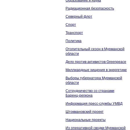
Образование и наука
Радиационная безопасность
Северный флот
Спорт
Транспорт
Политика
Отопительный сезон в Мурманской
области
Дело против активистов Greenpeace
Миллиардные хищения в энергетике
Выборы губернатора Мурманской
области
Сотрудничество со странами
Баренц-региона
Информация пресс-службы УМВД
Штокмановский проект
Национальные проекты
Из оперативной сводки Мурманской