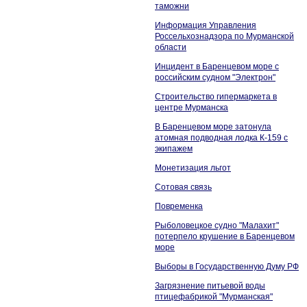
таможни
Информация Управления
Россельхознадзора по Мурманской
области
Инцидент в Баренцевом море с
российским судном "Электрон"
Строительство гипермаркета в
центре Мурманска
В Баренцевом море затонула
атомная подводная лодка К-159 с
экипажем
Монетизация льгот
Сотовая связь
Повременка
Рыболовецкое судно "Малахит"
потерпело крушение в Баренцевом
море
Выборы в Государственную Думу РФ
Загрязнение питьевой воды
птицефабрикой "Мурманская"