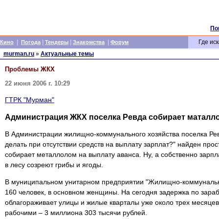
По
|
|
|
|
Где иск
Кино
Погода
Тендеры
Знакомства
Форум
murman.ru
»
Актуальные темы
Проблемы ЖКХ
22 июня 2006 г. 10:29
ГТРК "Мурман"
Администрация ЖКХ поселка Ревда собирает маталл
В Администрации жилищно-коммунального хозяйства поселка Рев
делать при отсутствии средств на выплату зарплат?" найден прос
собирает металлолом на выплату аванса. Ну, а собственно зарпл
в лесу созреют грибы и ягоды.
В муниципальном унитарном предприятии "Жилищно-коммунально
160 человек, в основном женщины. На сегодня задержка по зараб
облагораживает улицы и жилые кварталы уже около трех месяцев
рабочими – 3 миллиона 303 тысячи рублей.