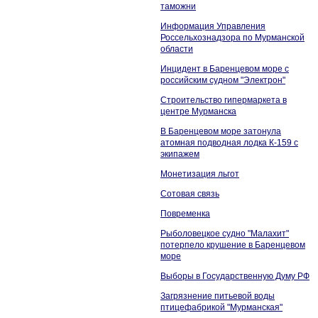
таможни
Информация Управления
Россельхознадзора по Мурманской
области
Инцидент в Баренцевом море с
российским судном "Электрон"
Строительство гипермаркета в
центре Мурманска
В Баренцевом море затонула
атомная подводная лодка К-159 с
экипажем
Монетизация льгот
Сотовая связь
Повременка
Рыболовецкое судно "Малахит"
потерпело крушение в Баренцевом
море
Выборы в Государственную Думу РФ
Загрязнение питьевой воды
птицефабрикой "Мурманская"