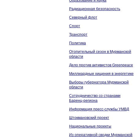
Образование и наука
Радиационная безопасность
Северный флот
Спорт
Транспорт
Политика
Отопительный сезон в Мурманской
области
Дело против активистов Greenpeace
Миллиардные хищения в энергетике
Выборы губернатора Мурманской
области
Сотрудничество со странами
Баренц-региона
Информация пресс-службы УМВД
Штокмановский проект
Национальные проекты
Из оперативной сводки Мурманской