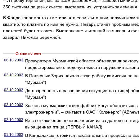
– Я прошу терпения, мы во всем разберемся, – заверил министр
350 тысячам лицевых счетов, выставить их, устранить замечания 
В Фонде капремонта отметили, что если квитанции получили жи
квартир, то платить по ним не нужно. Январь станет пробным мес
платежей будет отлажен. Выставление квитанций за январь и фев
заверил Николай Бережной.
Статьи по теме
06.10.2003
Прокуратура Мурманской области объявила директору
предостережение о недопустимости нарушения закон
03.10.2003
В Полярных Зорях начала свою работу комиссия по н
"Мурман")
03.10.2003
Договоренность о разрешении ситуации на птицефабри
"Мурман")
03.10.2003
Хозяева мурманских птицефабрик могут обогатиться за
электроэнергии", – считают в ОАО "Колэнерго" (ABnews
02.10.2003
Из-за отключения электроэнергии из-за долгов на пти
выращенная птица (ПЕРВЫЙ КАНАЛ)
01.10.2003
В Кандалакше готовится показательный процесс по вы