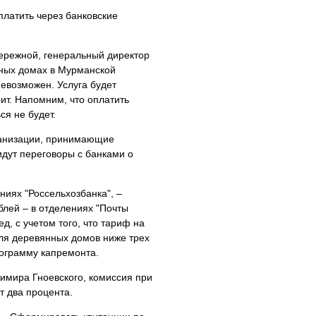
платить через банковские
Бережной, генеральный директор
рных домах в Мурманской
невозможен. Услуга будет
ит. Напомним, что оплатить
ся не будет.
ганизации, принимающие
идут переговоры с банками о
ниях "Россельхозбанка", –
лей – в отделениях "Почты
д, с учетом того, что тариф на
для деревянных домов ниже трех
рограмму капремонта.
имира Гноевского, комиссия при
т два процента.