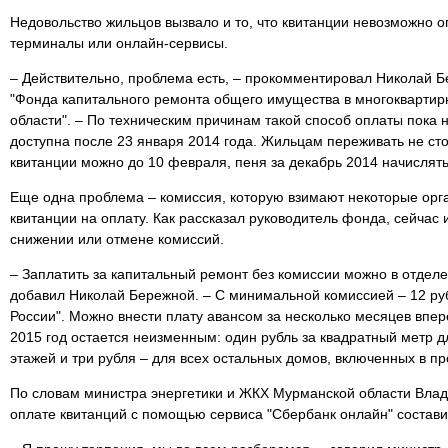
Недовольство жильцов вызвало и то, что квитанции невозможно о
терминалы или онлайн-сервисы.
– Действительно, проблема есть, – прокомментировал Николай 
"Фонда капитального ремонта общего имущества в многокварти
области". – По техническим причинам такой способ оплаты пока 
доступна после 23 января 2014 года. Жильцам переживать не сто
квитанции можно до 10 февраля, пеня за декабрь 2014 начислять
Еще одна проблема – комиссия, которую взимают некоторые ор
квитанции на оплату. Как рассказал руководитель фонда, сейчас 
снижении или отмене комиссий.
– Заплатить за капитальный ремонт без комиссии можно в отделе
добавил Николай Бережной. – С минимальной комиссией – 12 руб
России". Можно внести плату авансом за несколько месяцев впере
2015 год остается неизменным: один рубль за квадратный метр 
этажей и три рубля – для всех остальных домов, включенных в п
По словам министра энергетики и ЖКХ Мурманской области Влад
оплате квитанций с помощью сервиса "Сбербанк онлайн" состави