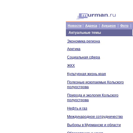
|
|
|
|
Новости
Адреса
Аукцион
Фото
Актуальные темы
Экономика региона
Арктика
Социальная сфера
ЖКХ
Культурная жизнь края
Полезные ископаемые Кольского
полуострова
Природа и экология Кольского
полуострова
Нефть и газ
Международное сотрудничество
Выборы в Мурманске и области