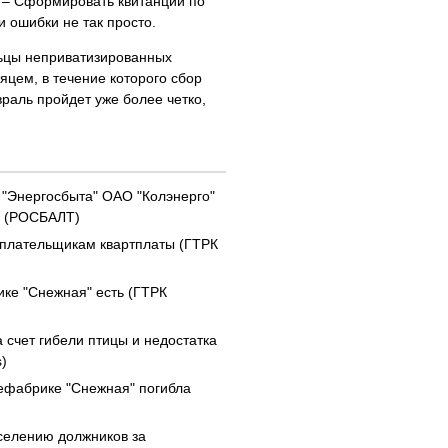
. – Сформировать квитанции по
и ошибки не так просто.
льцы неприватизированных
яцем, в течение которого сбор
раль пройдет уже более четко,
 "Энергосбыта" ОАО "Колэнерго"
а (РОСБАЛТ)
еплательщикам квартплаты (ГТРК
ке "Снежная" есть (ГТРК
 счет гибели птицы и недостатка
)
цефабрике "Снежная" погибла
селению должников за