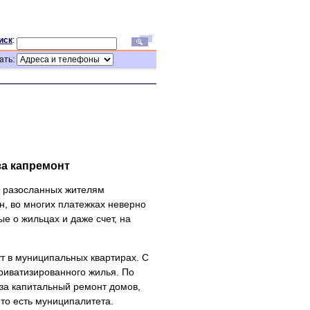
иск
:
ать:
за капремонт
а, разосланных жителям
н, во многих платежках неверно
е о жильцах и даже счет, на
т в муниципальных квартирах. С
приватизированного жилья. По
за капитальный ремонт домов,
 то есть муниципалитета.