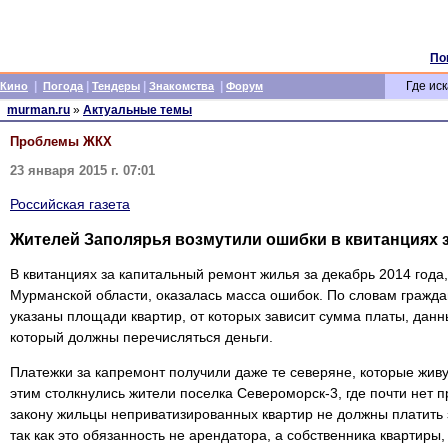
По
|
|
|
|
Где иск
Кино
Погода
Тендеры
Знакомства
Форум
murman.ru
»
Актуальные темы
Проблемы ЖКХ
23 января 2015 г. 07:01
Российская газета
Жителей Заполярья возмутили ошибки в квитанциях 
В квитанциях за капитальный ремонт жилья за декабрь 2014 год
Мурманской области, оказалась масса ошибок. По словам гражда
указаны площади квартир, от которых зависит сумма платы, данны
который должны перечисляться деньги.
Платежки за капремонт получили даже те северяне, которые живу
этим столкнулись жители поселка Североморск-3, где почти нет 
закону жильцы неприватизированных квартир не должны платить 
так как это обязанность не арендатора, а собственника квартиры,