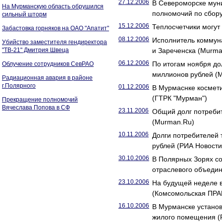
27.12.2006
В Североморске мун
На Мурманскую область обрушился
полномочий по сбор
сильный шторм
15.12.2006
Теплосчетчики могут
Забастовка горняков на ОАО "Апатит"
08.12.2006
Исполнитель коммуна
Убийство заместителя гендиректора
"ТВ-21" Дмитрия Швеца
и Зареченска (Murma
06.12.2006
По итогам ноября до
Облучение сотрудников СевРАО
миллионов рублей (
Радиационная авария в районе
г.Полярного
01.12.2006
В Мурмаснке космети
(ГТРК "Мурман")
Прекращение полномочий
Вячеслава Попова в СФ
23.11.2006
Общий долг потребит
(Murman.Ru)
10.11.2006
Долги потребителей 
рублей (РИА Новости
30.10.2006
В Полярных Зорях с
отраслевого объедин
23.10.2006
На будущей неделе в
(Комсомольская ПРА
16.10.2006
В Мурманске устано
жилого помещения 