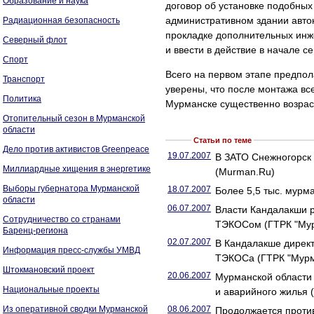
Образование и наука
договор об установке подобных
административном здании авток
Радиационная безопасность
прокладке дополнительных инж
Северный флот
и ввести в действие в начале с
Спорт
Всего на первом этапе предпол
Транспорт
уверены, что после монтажа вс
Политика
Мурманске существенно возрас
Отопительный сезон в Мурманской
области
Статьи по теме
Дело против активистов Greenpeace
19.07.2007
В ЗАТО Снежногорск 
Миллиардные хищения в энергетике
(Murman.Ru)
Выборы губернатора Мурманской
18.07.2007
Более 5,5 тыс. мурм
области
06.07.2007
Власти Кандалакши р
Сотрудничество со странами
ТЭКОСом (ГТРК "Му
Баренц-региона
02.07.2007
В Кандалакше директ
Информация пресс-службы УМВД
ТЭКОСа (ГТРК "Мурм
Штокмановский проект
20.06.2007
Мурманской области 
Национальные проекты
и аварийного жилья 
Из оперативной сводки Мурманской
08.06.2007
Продолжается проти