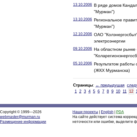
13.10.2006
В ряде домов Канда
"Мурман")
13.10.2006
Региональное правит
"Мурман")
12.10.2006
ОАО "Колэнергосбыт"
электроэнергии
09.10.2006
На областном рынке 
"Коларегионэнергосб
05.10.2006
Результатом работы 
(ЖКХ Мурманска)
Страницы
:
← предыдущая
след
1
2
3
4
5
6
7
8
9
10
11
12
Copyright © 1999—2026
Наши проекты
|
English
|
PDA
webmaster@murman.ru
На сайте действует система коррек
Размещение информации
неточности или ошибке, выделите ф