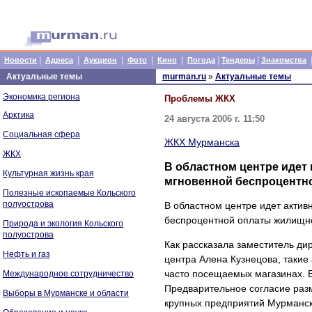
|
|
|
|
|
|
|
Новости
Адреса
Аукцион
Фото
Кино
Погода
Тендеры
Знакомства
Актуальные темы
murman.ru
»
Актуальные темы
Экономика региона
Проблемы ЖКХ
Арктика
24 августа 2006 г. 11:50
Социальная сфера
ЖКХ Мурманска
ЖКХ
В областном центре идет 
Культурная жизнь края
мгновенной беспроцентн
Полезные ископаемые Кольского
полуострова
В областном центре идет актив
беспроцентной оплаты жилищно
Природа и экология Кольского
полуострова
Как рассказала заместитель д
Нефть и газ
центра Алена Кузнецова, такие
часто посещаемых магазинах. Б
Международное сотрудничество
Предварительное согласие раз
Выборы в Мурманске и области
крупных предприятий Мурманска