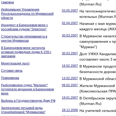
таможни
(Murman.Ru)
Информация Управления
03.05.2007
На теплоэнергетиче
Россельхознадзора по Мурманской
котельных (Murman.
области
02.04.2007
Начиная с мая мурма
Инцидент в Баренцевом море с
каждого месяца (ЖК
российским судном "Электрон"
30.03.2007
В Мурманске начался
Строительство гипермаркета в
центре Мурманска
самоуправления к п
"Мурман")
В Баренцевом море затонула
атомная подводная лодка К-159 с
30.03.2007
Долг УЖКХ Кандалак
экипажем
составляет около 3 
Монетизация льгот
16.02.2007
В Мурманске продол
Сотовая связь
безопасности дорож
Повременка
13.02.2007
В Мурманской облас
Рыболовецкое судно "Малахит"
06.02.2007
Жители Мурманской о
потерпело крушение в Баренцевом
(Комсомольская ПРА
море
19.01.2007
В Октябрьском округ
Выборы в Государственную Думу РФ
(Murman.Ru)
Загрязнение питьевой воды
28.12.2006
На учителей сельско
птицефабрикой "Мурманская"