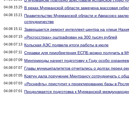
В Мурманске повторно арестовали испанское судно «
04.08 15:25
В реках Мурманской области замечена массовая гибе
04.08 15:21
Правительство Мурманской области и Авиасоюз заклю
сотрудничестве
04.08 15:11
Завершается ремонт интеллект-центра на улице Нахи
04.08 07:15
«Росгосстрах» оштрафован на 300 тысяч рублей
04.08 07:13
Кольская АЭС подвела итоги работы в июле
04.08 07:11
Справки для приобретения ЕСПБ можно получить в 
04.08 07:09
Минприроды начнет подготовку к Году особо охраняе
04.08 07:07
Главы муниципалитетов отчитались о долгах перед р
04.08 07:05
Ковтун дала поручение Минтрансу сотрудничать с об
04.08 07:03
«Роснефть» приступит к проектированию базы в Росля
04.08 07:01
Продолжается подготовка к Мурманской международн