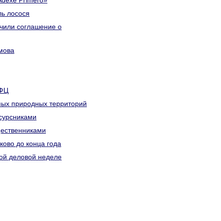
Adexe Primero»
ль лосося
чили соглашение о
мова
МФЦ
мых природных территорий
есурсниками
щественниками
ково до конца года
ой деловой неделе