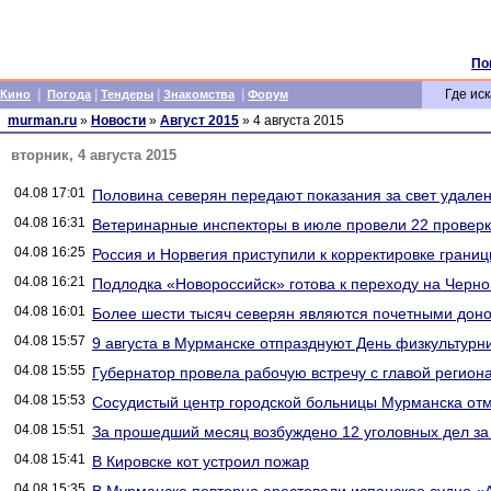
По
|
|
|
|
Где иск
Кино
Погода
Тендеры
Знакомства
Форум
murman.ru
»
Новости
»
Август 2015
» 4 августа 2015
вторник, 4 августа 2015
04.08 17:01
Половина северян передают показания за свет удале
04.08 16:31
Ветеринарные инспекторы в июле провели 22 провер
04.08 16:25
Россия и Норвегия приступили к корректировке границ
04.08 16:21
Подлодка «Новороссийск» готова к переходу на Черн
04.08 16:01
Более шести тысяч северян являются почетными дон
04.08 15:57
9 августа в Мурманске отпразднуют День физкультурн
04.08 15:55
Губернатор провела рабочую встречу с главой регион
04.08 15:53
Сосудистый центр городской больницы Мурманска отм
04.08 15:51
За прошедший месяц возбуждено 12 уголовных дел за
04.08 15:41
В Кировске кот устроил пожар
04.08 15:35