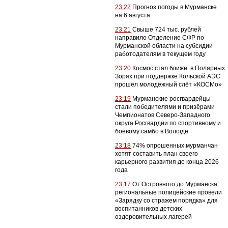
23:22
Прогноз погоды в Мурманске
на 6 августа
23:21
Свыше 724 тыс. рублей
направило Отделение СФР по
Мурманской области на субсидии
работодателям в текущем году
23:20
Космос стал ближе: в Полярных
Зорях при поддержке Кольской АЭС
прошёл молодёжный слёт «КОСМо»
23:19
Мурманские росгвардейцы
стали победителями и призёрами
Чемпионатов Северо-Западного
округа Росгвардии по спортивному и
боевому самбо в Вологде
23:18
74% опрошенных мурманчан
хотят составить план своего
карьерного развития до конца 2026
года
23:17
От Островного до Мурманска:
региональные полицейские провели
«Зарядку со стражем порядка» для
воспитанников детских
оздоровительных лагерей