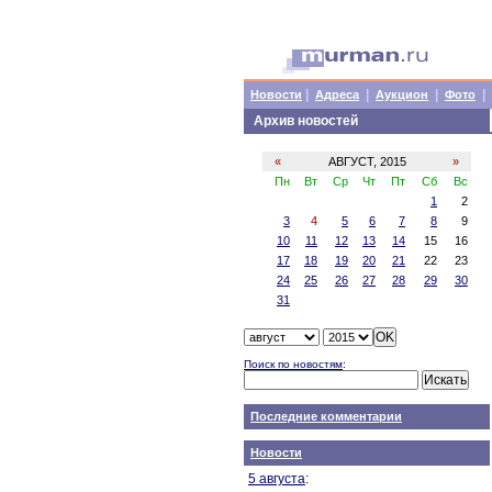
|
|
|
|
Новости
Адреса
Аукцион
Фото
Архив новостей
«
АВГУСТ, 2015
»
Пн
Вт
Ср
Чт
Пт
Сб
Вс
1
2
3
4
5
6
7
8
9
10
11
12
13
14
15
16
17
18
19
20
21
22
23
24
25
26
27
28
29
30
31
Поиск по новостям
:
Последние комментарии
Новости
5 августа
: