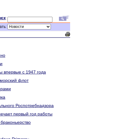
иск
:
ать:
нно
ки
ы впервые с 1947 года
оморский флот
орами
ика
ального Роспотребнадзора
ечает первый год работы
 браконьерство